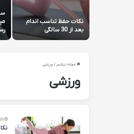
سی
نکات حفظ تناسب اندام
میب
بعد از 30 سالگی
رس
مجله تیکسر
/
ورزشی
ورزشی
05
نکات