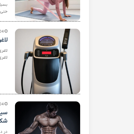
حتی 
04
لاغ
لاغری
لاغر
04
سیک
شکم
در د