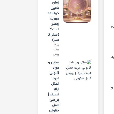
زمان
تامین
خواسته
مهریه
چقدر
ی
است؟
(صفر تا
صد)
2
هفته
پیش
د
مبانی و
مواد
قانونی
اجرت
المثل
و
ایام
تصرف |
بررسی
کامل
حقوقی