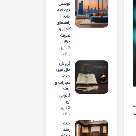
نوشتن
قولنامه
خانه |
راهنمای
کامل و
تعرفه
۱۴۰۲
1 روز
پیش
فروش
مال غیر:
حکم،
مجازات و
ابعاد
قانونی
آن
ث
4 روز
م
پیش
حکم
رشد