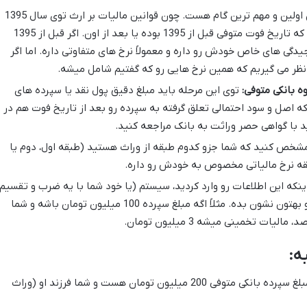
این اولین و مهم ترین گام هست. چون قوانین مالیات بر ارث توی سال 1395
حسابی تغییر کرده، باید مشخص کنید که تاریخ فوت متوفی قبل از 1395 بوده یا بعد از اون. اگر قبل از 1395
یدگی های خاص خودش رو داره و معمولاً نرخ های متفاوتی داره. اما اگر
توی این مرحله باید مبلغ دقیق پول نقد یا سپرده های
که اصل و سود احتمالی تعلق گرفته به سپرده رو بعد از تاریخ فوت هم در
باید با گواهی حصر وراثت به بانک مراجعه کنید.
مشخص کنید که شما جزو کدوم طبقه از وراث هستید (طبقه اول، دوم یا
بقه نرخ مالیاتی مخصوص به خودش رو داره.
ینکه این اطلاعات رو وارد کردید، سیستم (یا خود شما با یه ضرب و تقسیم
ساده) می تونه مبلغ تخمینی مالیات رو بهتون نشون بده. مثلاً اگه مبلغ سپرده 100 میلیون تومان باشه و شما
ه:
فرض کنید مبلغ سپرده بانکی متوفی 200 میلیون تومان هست و شما فرزند او (وراث