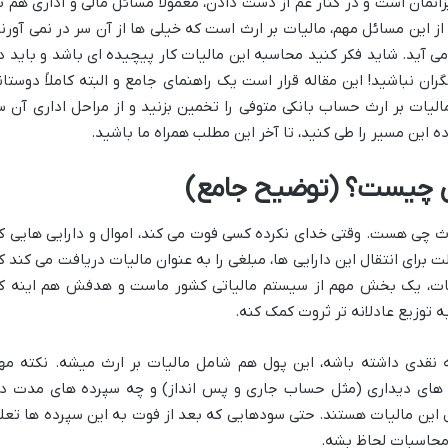
زانمان است و در کنار غم از دست دادن، معمولاً مسائل مالی و اداری هم ب
ز این مسائل مهم، مالیات بر ارث است که خیلی ها از آن سر در نمی آورند
آید. شاید فکر کنید محاسبه این مالیات کار پیچیده ای باشد و باید د
گران نباشید! این مقاله قرار است یک راهنمای جامع و البته کاملاً دوستان
الیات بر ارث حساب بانکی متوفی را تخمین بزنید و از مراحل اداری آن س
ه این مسیر را طی کنید، تا آخر این مطلب همراه ما باشید.
کی چیست؟ (توضیح جامع)
ر ارث چی هست. وقتی خدای نکرده کسی فوت می کند، اموال و دارایی هایی ک
لت برای انتقال این دارایی ها، مبلغی را به عنوان مالیات دریافت می کند ک
الیات، یک بخش مهم از سیستم مالیاتی کشور ماست و هدفش هم اینه ک
 توزیع عادلانه تر ثروت کمک کنه.
ه نقدی داشته باشه، این پول هم شامل مالیات بر ارث میشه. نکته مه
های دیداری (مثل حساب جاری و پس انداز) و چه سپرده های مدت دا
این مالیات هستند. حتی سودهایی که بعد از فوت به این سپرده ها تعل
ر محاسبات لحاظ بشه.