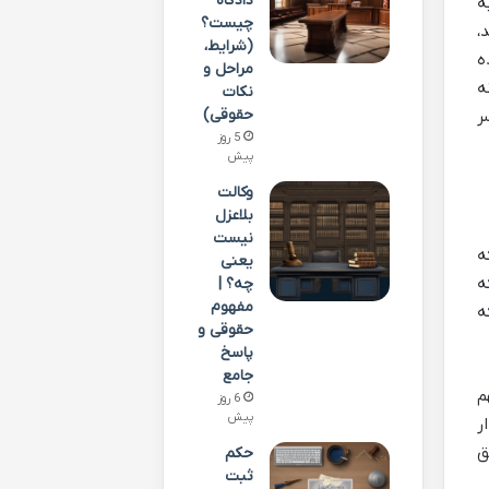
دادگاه
ه
چیست؟
،
(شرایط،
ه
مراحل و
ه
نکات
حقوقی)
ر
5 روز
پیش
وکالت
بلاعزل
نیست
ه
یعنی
ه
چه؟ |
مفهوم
ه
حقوقی و
پاسخ
جامع
م
6 روز
پیش
ر
ق
حکم
ثبت