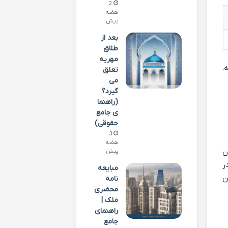
2
هفته
پیش
بعد از
طلاق
مهریه
،
تعلق
می
گیرد؟
(راهنما
ی جامع
حقوقی)
3
هفته
ن
پیش
ر
مبایعه
ن
نامه
محضری
ملک |
راهنمای
جامع