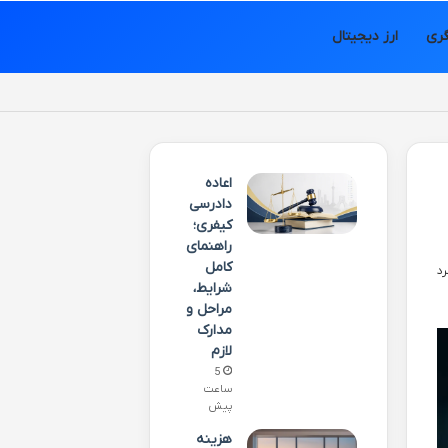
ری
ارز دیجیتال
اعاده
دادرسی
کیفری؛
راهنمای
کامل
شرایط،
مراحل و
مدارک
لازم
5
ساعت
پیش
هزینه