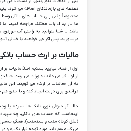
یکی از اتفاقات تلخ زندگی، از دست دادن عزی
دغدغه های بازماندگان اضافه می شود. یکی ا
مخصوصاً وقتی پای حساب های بانکی وسط می 
ها بار به ادارات مختلف مراجعه کنید، اما ن
باشد تا شما بتوانید به راحتی آب خوردن، م
دربیاورید. پس اگر می خواهید با خیالی آسود
مالیات بر ارث حساب بان
اول از همه، بیایید ببینیم اصلاً مالیات ب
از او باقی می ماند به وراث می رسد. حالا دو
به آن «مالیات بر ارث» می گویند. این م
درآمدی برای دولت ایجاد کنه و تا حدی هم به
حالا اگر متوفی توی بانک ها سپرده یا وج
اینجاست که حساب های بانکی، چه سپرده 
(مثل کوتاه مدت و بلندمدت)، همگی مشمول 
می گیره هم باید مورد توجه قرار بگیره و د