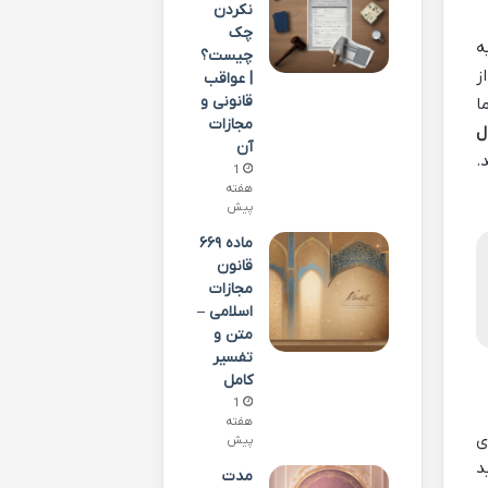
نکردن
چک
ه
چیست؟
د از
| عواقب
قانونی و
ا
مجازات
ل
آن
.
1
هفته
پیش
ماده ۶۶۹
قانون
مجازات
اسلامی –
متن و
تفسیر
کامل
1
هفته
ی
پیش
د
مدت