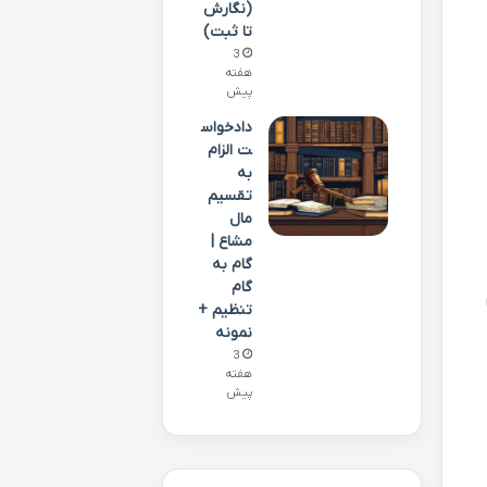
(نگارش
تا ثبت)
3
هفته
پیش
دادخواس
ت الزام
به
تقسیم
مال
مشاع |
گام به
گام
تنظیم +
نمونه
3
هفته
پیش