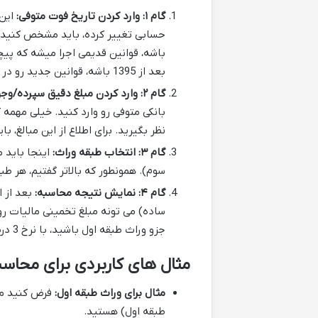
گام ۱: وارد کردن تاریخ فوت متوفی:
باشه، قوانین قدیمی اجرا میشه که پیچ
بعد از 1395 باشه، قوانین جدید رو در نظر می گیریم که همین نرخ هایی رو که گفتیم شامل میشه.
گام ۲: وارد کردن مبلغ دقیق سپرده/وجوه بانکی متوفی:
بانکی متوفی رو وارد کنید. خیلی مهمه 
نظر بگیرید. برای اطلاع از این مبالغ، 
گام ۳: انتخاب طبقه وراث:
اینجا باید 
سوم). همونطور که بالاتر گفتیم، هر ط
گام ۴: نمایش نتیجه محاسبه:
بعد از ا
جزو وراث طبقه اول باشید، با نرخ 3 درصد، مالیات تخمینی میشه 3 میلیون تومان.
مثال های کاربردی برای محاسب
مثال برای وراث طبقه اول:
طبقه اول) هستید.