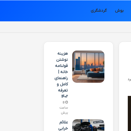
بوش
گردشگری
هزینه
نوشتن
قولنامه
خانه |
راهنمای
کامل و
تعرفه
۱۴۰۲
8
ساعت
پیش
علائم
خرابی