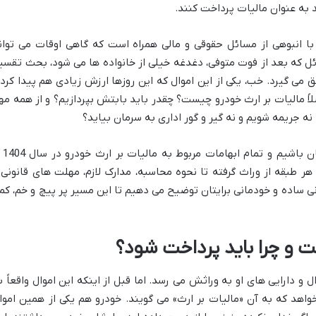
، با انبوهی از مسائل حقوقی و مالی همراه است که گاهی اوقات می توان
ئل که بعد از فوت متوفی، دغدغه خیلی از خانواده ها می شود، بحث تقسی
 می گیرد. خب، یکی از این اموال که این روزها ارزش زیادی هم پیدا کرده
اً مالیات بر ارث خودرو چیست؟ چقدر باید بابتش بپردازیم؟ و از همه مه
 نه جریمه شویم و نه گیر و گور اداری به سرمان بیاید؟
در این مقاله قرار است گام به
 هر طبقه از وراث گرفته تا نحوه محاسبه، مدارک لازم، مهلت های قانونی 
نی ساده و خودمانی برایتان توضیح می دهیم تا این مسیر پر پیچ و خم، کم
ت و چرا باید پرداخت شود؟
ل و دارایی های او به وراثش می رسد. اما قبل از اینکه این اموال واقعاً ب
اهد که به آن «مالیات بر ارث» می گویند. خودرو هم یکی از همین اموا