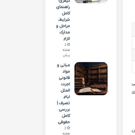
کیفری؛
راهنمای
کامل
شرایط،
مراحل و
مدارک
لازم
2
هفته
پیش
مبانی و
مواد
قانونی
ی
اجرت
المثل
ی
ایام
تصرف |
بررسی
کامل
حقوقی
2
ن
هفته