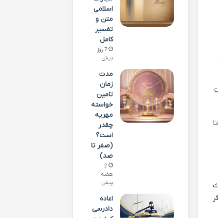
اسلامی –
متن و
تفسیر
کامل
7 روز
پیش
مدت
زمان
ن
تامین
خواسته
مهریه
ا
چقدر
است؟
(صفر تا
صد)
2
هفته
پیش
ث
ر
اعاده
دادرسی