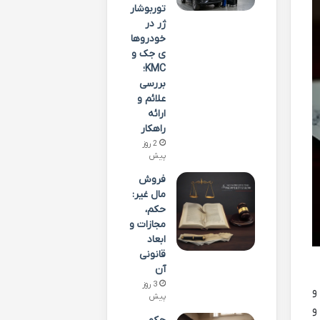
توربوشار
ژر در
خودروها
ی جک و
KMC؛
بررسی
علائم و
ارائه
راهکار
2 روز
پیش
فروش
مال غیر:
حکم،
مجازات و
ابعاد
قانونی
آن
3 روز
 و
پیش
له و