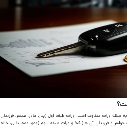
ست؟
ارث ماشین در سال 1404 بسته به طبقه وراث متفاوت است. وراث طبقه اول (پدر، مادر، همسر، فرزندان
نوادگان) 2%، وراث طبقه دوم (اجداد، برادر، خواهر و فرزندان آن ها) 4% و وراث طبقه سوم (عمو، عمه، دایی، خا