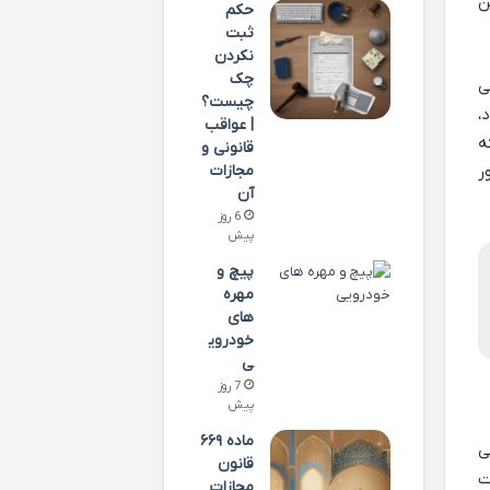
ن
حکم
ثبت
نکردن
چک
ی
چیست؟
،
| عواقب
ه
قانونی و
 طور
مجازات
آن
6 روز
پیش
پیچ و
مهره
های
خودروی
ی
7 روز
پیش
ماده ۶۶۹
ی
قانون
ت
مجازات