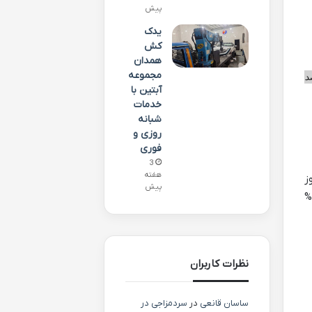
پیش
یدک
کش
همدان
مجموعه
د
آبتین با
خدمات
شبانه
روزی و
فوری
3
هفته
ز
پیش
 را 500 میلیون تومان تعیین کرده است. اگر وراث از طبقه اول (مثلاً فرزند) باشند، نرخ مالیات برای آن ها 2%
نظرات کاربران
ساسان قانعی
در
سردمزاجی در