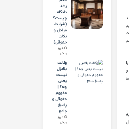
حکم
رشد
دادگاه
د
چیست؟
(شرایط،
م
مراحل و
،
نکات
م
حقوقی)
4 روز
پیش
 گام همراهتان باشیم و تمام ابهامات مربوط به مالیات بر ارث خودرو در سال 1404 را
وکالت
بلاعزل
و
نیست
ی
یعنی
چه؟ |
مفهوم
حقوقی و
پاسخ
جامع
ه
5 روز
ل
پیش