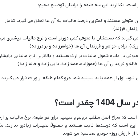
 است. بگذارید این سه طبقه را برایتان توضیح دهیم:
ن متوفی هستند و کمترین درصد مالیات به آن ها تعلق می گیرد. شامل:
ندانِ فرزند).
 می گیرند که نسبتشان با متوفی کمی دورتر است و نرخ مالیات بیشتری می
رگ)، برادر، خواهر و فرزندان آن ها (خواهرزاده و برادرزاده).
توفی در دایره شمول مالیات بر ارث هستند و بالاترین نرخ مالیاتی برایشا
له و فرزندان آن ها (عموزاده، عمه زاده، دایی زاده و خاله زاده).
د، اول از همه باید ببینید شما جزو کدام طبقه از وراث قرار می گیرید ت
 چقدر است؟
است که سراغ اصل مطلب برویم و ببینیم برای هر طبقه، نرخ مالیات بر ار
ست. خبر خوب این است که درصدها ثابت هستند و معمولاً تغییرات زیادی ندارند، مگ
 از «ارزش روز» خودرو محاسبه می شوند.