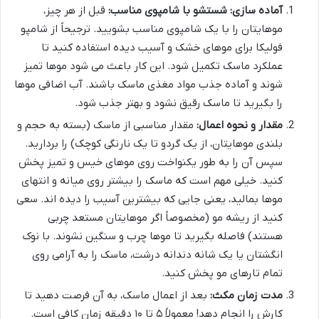
آماده سازی: شستشو با شامپوی مناسب:
قبل از هر چیز،
موهایتان را با یک شامپوی مناسب بشویید. ترجیحاً از شامپو
فولیکا برای موهای خشک و آسیب دیده استفاده کنید تا
عملکرد ماسک تکمیل شود. این کار باعث می شود موها تمیز
شوند و آماده جذب مواد مغذی ماسک باشند. آب اضافی موها
را بگیرید تا ماسک رقیق نشود و بهتر جذب شود.
مقدار و نحوه اعمال:
مقدار مناسبی از ماسک (بسته به حجم و
بلندی موهایتان، از یک گردو تا یک نارنگی کوچک) را بردارید.
سپس آن را به طور یکنواخت روی موهای خیس و تمیز پخش
کنید. خیلی مهم است که ماسک را بیشتر روی میانه و انتهای
موها بمالید، یعنی جایی که بیشترین آسیب را دیده اند. سعی
کنید از ریشه مو (مخصوصاً اگر موهایتان مستعد چربی
هستند) فاصله بگیرید تا موها چرب و سنگین نشوند. با نوک
انگشتان یا یک شانه دندانه درشت، ماسک را به آرامی روی
تمام تارهای مو پخش کنید.
مدت زمان مکث:
بعد از اعمال ماسک، به آن فرصت دهید تا
کارش را انجام دهد! معمولاً ۵ تا ۱۰ دقیقه زمان کافی است.