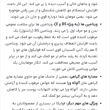
شود و جاهای خالی و آسیب دیده را پر می کند. این کار باعث
افزایش استحکام مو، کاهش شکنندگی و از بین رفتن موخوره
می شود. یعنی موهای شما دوباره قوی و جان دار می شوند.
ویتامین ها (به ویژه B5 و E):
ویتامین ها برای سلامت عمومی
بدن و مو حرف اول را می زنند. ویتامین B5 (پانتنول) یک
مرطوب کننده قوی است که به حفظ رطوبت مو کمک می کند و
باعث افزایش انعطاف پذیری و درخشش آن می شود. ویتامین
E هم یک آنتی اکسیدان قوی است که فولیکول های مو را
تغذیه کرده، به رشد سالم تر مو کمک می کند و از مو در برابر
آسیب های محیطی محافظت می کند. انگار موهایتان یک
مولتی ویتامین کامل می خورند.
عصاره های گیاهی:
بعضی از ماسک های مو حاوی عصاره های
گیاهی مثل
آلوئه ورا
هستند که خواص مرطوب کننده و آرامش
بخش دارند. آلوئه ورا می تواند التهابات پوست سر را کاهش
دهد و به آبرسانی بیشتر مو کمک کند.
ویژگی های مهم دیگر:
فولیکا در بسیاری از محصولاتش به
سلامت مو اهمیت می دهد. اگر این ماسک
بدون پارابن یا