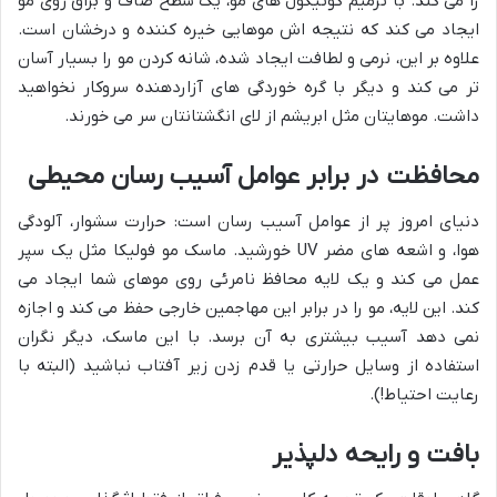
را می کند. با ترمیم کوتیکول های مو، یک سطح صاف و براق روی مو
ایجاد می کند که نتیجه اش موهایی خیره کننده و درخشان است.
علاوه بر این، نرمی و لطافت ایجاد شده، شانه کردن مو را بسیار آسان
تر می کند و دیگر با گره خوردگی های آزاردهنده سروکار نخواهید
داشت. موهایتان مثل ابریشم از لای انگشتانتان سر می خورند.
محافظت در برابر عوامل آسیب رسان محیطی
دنیای امروز پر از عوامل آسیب رسان است: حرارت سشوار، آلودگی
هوا، و اشعه های مضر UV خورشید. ماسک مو فولیکا مثل یک سپر
عمل می کند و یک لایه محافظ نامرئی روی موهای شما ایجاد می
کند. این لایه، مو را در برابر این مهاجمین خارجی حفظ می کند و اجازه
نمی دهد آسیب بیشتری به آن برسد. با این ماسک، دیگر نگران
استفاده از وسایل حرارتی یا قدم زدن زیر آفتاب نباشید (البته با
رعایت احتیاط!).
بافت و رایحه دلپذیر