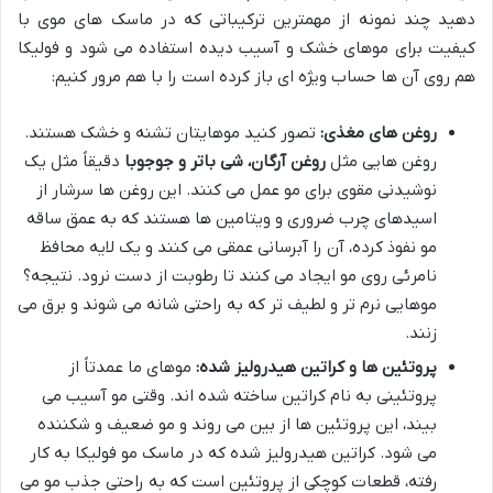
دهید چند نمونه از مهمترین ترکیباتی که در ماسک های موی با
کیفیت برای موهای خشک و آسیب دیده استفاده می شود و فولیکا
هم روی آن ها حساب ویژه ای باز کرده است را با هم مرور کنیم:
روغن های مغذی:
تصور کنید موهایتان تشنه و خشک هستند.
روغن هایی مثل
روغن آرگان، شی باتر و جوجوبا
دقیقاً مثل یک
نوشیدنی مقوی برای مو عمل می کنند. این روغن ها سرشار از
اسیدهای چرب ضروری و ویتامین ها هستند که به عمق ساقه
مو نفوذ کرده، آن را آبرسانی عمقی می کنند و یک لایه محافظ
نامرئی روی مو ایجاد می کنند تا رطوبت از دست نرود. نتیجه؟
موهایی نرم تر و لطیف تر که به راحتی شانه می شوند و برق می
زنند.
پروتئین ها و کراتین هیدرولیز شده:
موهای ما عمدتاً از
پروتئینی به نام کراتین ساخته شده اند. وقتی مو آسیب می
بیند، این پروتئین ها از بین می روند و مو ضعیف و شکننده
می شود. کراتین هیدرولیز شده که در ماسک مو فولیکا به کار
رفته، قطعات کوچکی از پروتئین است که به راحتی جذب مو می