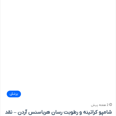
پزشکی
2 هفته پیش
شامپو کراتینه و رطوبت رسان هرباسنس آردن – نقد