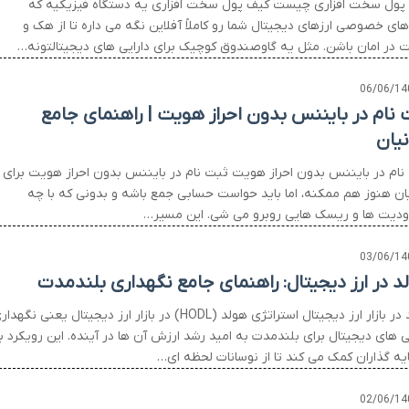
پول سخت افزاری چیست کیف پول سخت افزاری یه دستگاه فیزیکیه که
های خصوصی ارزهای دیجیتال شما رو کاملاً آفلاین نگه می داره تا از هک و
 در امان باشن. مثل یه گاوصندوق کوچیک برای دارایی های دیجیتالتونه…
06/06/14
 نام در بایننس بدون احراز هویت | راهنمای جامع
نیان
نام در بایننس بدون احراز هویت ثبت نام در بایننس بدون احراز هویت برای
نیان هنوز هم ممکنه، اما باید حواست حسابی جمع باشه و بدونی که با چه
دیت ها و ریسک هایی روبرو می شی. این مسیر…
03/06/14
د در ارز دیجیتال: راهنمای جامع نگهداری بلندمدت
هولد در بازار ارز دیجیتال استراتژی هولد (HODL) در بازار ارز دیجیتال یعنی نگهد
یی های دیجیتال برای بلندمدت به امید رشد ارزش آن ها در آینده. این رویکرد ب
یه گذاران کمک می کند تا از نوسانات لحظه ای…
02/06/14