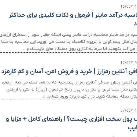
16/06/14
سبه درآمد ماینر | فرمول و نکات کلیدی برای حداکثر
به درآمد ماینر محاسبه درآمد ماینر یعنی اینکه چقدر سود از استخراج ارزهای
تال مثل بیت کوین یا اتریوم کلاسیک به دست می آورید. این محاسبه به شما
می کند بفهمید آیا سرمایه گذاری روی دستگاه های ماینینگ و…
12/06/14
فی آنلاین رمزارز | خرید و فروش امن، آسان و کم کارمزد
 آنلاین رمزارز صرافی آنلاین رمزارز پلتفرمیه که به شما کمک می کنه ارزهای
الی مثل بیت کوین یا تتر رو با پول رایج خودمون (ریال) یا حتی با ارزهای
ال دیگه معامله کنید. در واقع، دروازه ورود شما به…
07/06/14
 پول سخت افزاری چیست؟ | راهنمای کامل + مزایا و
یب