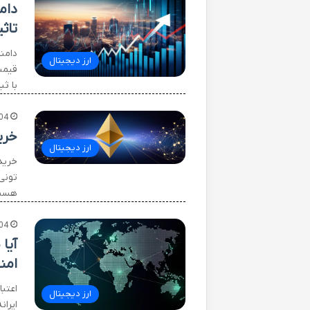
دام
تاثی
دامن
ارز دیجیتال
قیمت
با ثب
04
خری
ارز دیجیتال
خرید 
تونی
هست 
04
آیا
امن
اعتب
ارز دیجیتال
ایران