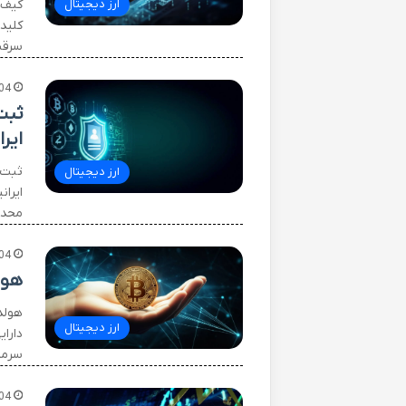
کیف 
ارز دیجیتال
کلید
سرقت
04
ثبت
ایرا
ثبت 
ارز دیجیتال
ایرا
محدو
04
هول
ارز دیجیتال
دارا
سرما
04