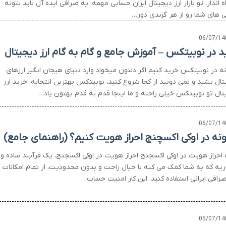
اه انداز، تو بازار ارز دیجیتال ایران حسابی مهمه. یه صرافی ایده آل باید بتونه
یی های شما رو از هر گزندی دور…
06/07/14
د در نوبیتکس – آموزش جامع و گام به گام ارز دیجیتال
ه در نوبیتکس خرید کنیم اگر دلتون میخواد وارد دنیای هیجان انگیز ارزهای
تال بشید و نمی دونید از کجا شروع کنید، نوبیتکس بهترین انتخابه. خرید ارز
تال تو نوبیتکس خیلی راحته و ما اینجا قدم به قدم بهتون یاد…
06/07/14
نه در اوکی اکسچنج احراز هویت کنیم؟ (راهنمای جامع)
 احراز هویت در اوکی اکسچنج احراز هویت در اوکی اکسچنج، یک فرآیند ساده و
یه که به شما کمک می کنه با خیال راحت و بدون محدودیت، از تمام امکانات
صرافی ایرانی استفاده کنید. این کار امنیت حساب…
05/07/14