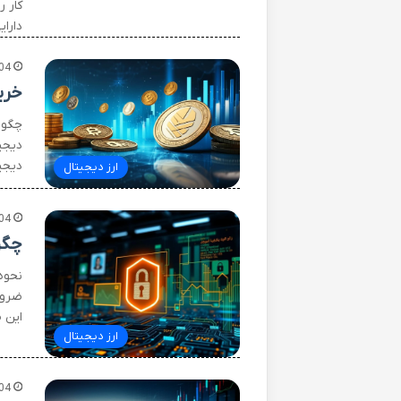
کار ر
دارا
04
خری
چگون
دیجی
دیجی
ارز دیجیتال
04
چگو
نحوه
ضرور
این 
ارز دیجیتال
04