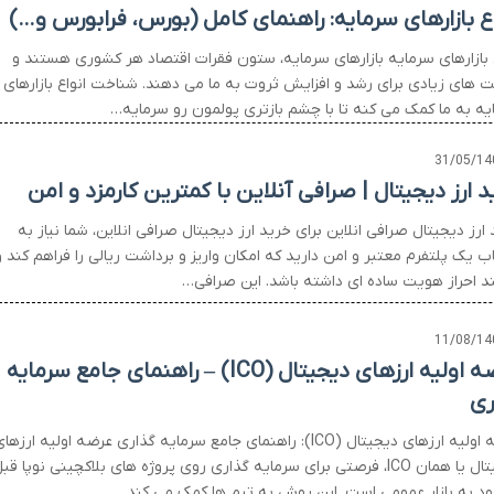
اع بازارهای سرمایه: راهنمای کامل (بورس، فرابورس و…)
ع بازارهای سرمایه بازارهای سرمایه، ستون فقرات اقتصاد هر کشوری هستند و
 های زیادی برای رشد و افزایش ثروت به ما می دهند. شناخت انواع بازارهای
یه به ما کمک می کنه تا با چشم بازتری پولمون رو سرمایه…
31/05/14
د ارز دیجیتال | صرافی آنلاین با کمترین کارمزد و امن
ارز دیجیتال صرافی انلاین برای خرید ارز دیجیتال صرافی انلاین، شما نیاز به
ب یک پلتفرم معتبر و امن دارید که امکان واریز و برداشت ریالی را فراهم کند و
ند احراز هویت ساده ای داشته باشد. این صرافی…
11/08/14
عرضه اولیه ارزهای دیجیتال (ICO) – راهنمای جامع سرمایه
ری
عرضه اولیه ارزهای دیجیتال (ICO): راهنمای جامع سرمایه گذاری عرضه اولیه ارزها
دیجیتال یا همان ICO، فرصتی برای سرمایه گذاری روی پروژه های بلاکچینی نوپا قب
رود به بازار عمومی است. این روش به تیم ها کمک می کند…