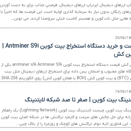
راپ ارزهای دیجیتال ایردراپ ارزهای دیجیتال، فرصتی جذاب برای به دست آوردن
زهای رایگان بدون نیاز به سرمایه گذاری اولیه است. این فرصت ها، که اخیراً با
ه هایی مثل نات کوین و همستر کامبت خیلی سروصدا کردند، می تونن…
25/06/14
قیمت و خرید دستگاه استخراج بیت کوین Antminer S9i |
ن کش
كوين كش قیمت دستگاه استخراج بیت کوین antminer s9i Antminer S9i یکی از
اه های محبوب و امتحان پس داده برای استخراج ارزهای دیجیتال مثل بیت
ش) روی الگوریتم SHA-256…
19/06/14
تنینگ بیت کوین | صفر تا صد شبکه لایتنینگ
لایتنینگ بیت کوین چیست لایتنینگ بیت کوین (Lightning Network) یک راهکار
رانه برای حل چالش های سرعت و کارمزد تراکنش ها در شبکه اصلی بیت کوین
 این فناوری لایه دوم، تراکنش های کوچک و روزمره را از بلاک چین…