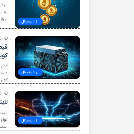
ایرد
رمزار
پروژ
ارز دیجیتال
04
کوی
ارز دیجیتال
دستگ
کوین (BTC) و بیت کوین کش (BCH یا همان کوین ک
04
لای
نوآو
ارز دیجیتال
است.