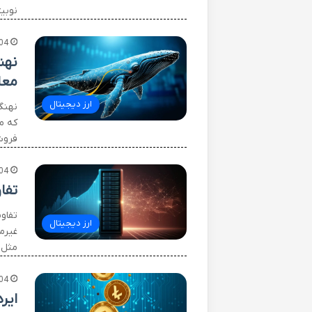
نوبی
04
نهن
معا
ارز دیجیتال
نهنگ
که مق
فروش
04
تفا
ارز دیجیتال
مثل 
04
ایردرا