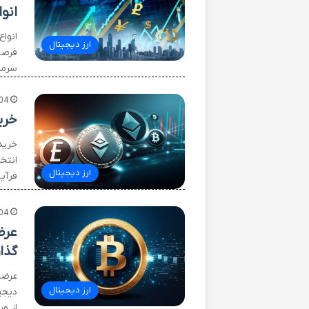
انو
انوا
ارز دیجیتال
فرصت
سرما
04
خری
خرید 
انتخا
ارز دیجیتال
فرآی
04
گذا
ارز دیجیتال
از و