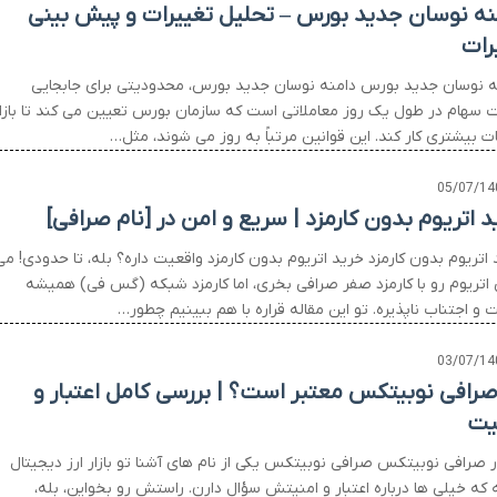
نه نوسان جدید بورس – تحلیل تغییرات و پیش بینی
رات
ه نوسان جدید بورس دامنه نوسان جدید بورس، محدودیتی برای جابجایی
 سهام در طول یک روز معاملاتی است که سازمان بورس تعیین می کند تا بازا
ات بیشتری کار کند. این قوانین مرتباً به روز می شوند، مثل…
05/07/14
د اتریوم بدون کارمزد | سریع و امن در [نام صرافی]
اتریوم بدون کارمزد خرید اتریوم بدون کارمزد واقعیت داره؟ بله، تا حدودی! می
 اتریوم رو با کارمزد صفر صرافی بخری، اما کارمزد شبکه (گس فی) همیشه
و اجتناب ناپذیره. تو این مقاله قراره با هم ببینیم چطور…
03/07/14
 صرافی نوبیتکس معتبر است؟ | بررسی کامل اعتبار و
یت
ار صرافی نوبیتکس صرافی نوبیتکس یکی از نام های آشنا تو بازار ارز دیجیتال
ه که خیلی ها درباره اعتبار و امنیتش سؤال دارن. راستش رو بخواین، بله،