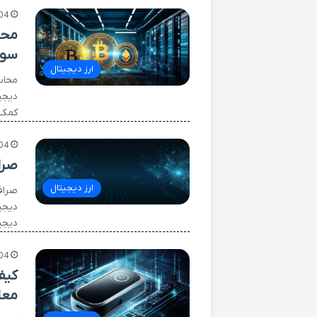
04
محا
سود
ارز دیجیتال
محاس
دیجی
کمک 
04
صرا
ارز دیجیتال
صرافی
دیجیت
دیجیت
04
کیف
معا