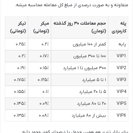
متفاوته و به صورت درصدی از مبلغ کل معامله محاسبه میشه.
پله
حجم معاملات ۳۰ روز گذشته
میکر
تیکر
کارمزدی
(تومان)
(تومانی)
(تومانی)
پایه
کمتر از ۱۰۰ میلیون
۰.۲٪
۰.۲۵٪
VIP1
۱۰۰ تا ۳۰۰ میلیون
۰.۱۷٪
۰.۲٪
VIP2
۳۰۰ میلیون تا ۱ میلیارد
۰.۱۵٪
۰.۱۹٪
VIP3
۱ تا ۵ میلیارد
۰.۱۲۵٪
۰.۱۷۵٪
VIP4
۵ تا ۲۰ میلیارد
۰.۱٪
۰.۱۵۵٪
VIP5
۲۰ تا ۸۰ میلیارد
۰.۰۹٪
۰.۱۴۵٪
VIP6
بیش از ۸۰ میلیارد
۰.۰۸٪
۰.۱۳۵٪
برای بازار تتری هم همین جدول با درصدای کمتر وجود داره: