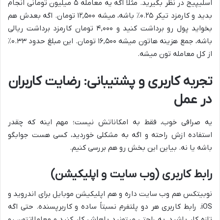
اسلیپیج در نظر بگیرید. مثلاً اگه یه معامله ۵ میلیون تومانی انجام
بدید و کارمزد تیکر ۰.۲۵٪ باشه، میشه ۱۲,۵۰۰ تومان. اگه بعدش هم
بخواید پول رو برداشت کنید و ۴,۰۰۰ تومان کارمزد برداشت ریالی
باشه، جمع هزینه هاتون میشه ۱۶,۵۰۰ تومان. این مبلغ حدود ۰.۳۳٪
از کل معامله تون میشه.
تجربه کاربری و پشتیبانی: رضایت کاربران
در عمل
یه صرافی خوب، فقط به امکاناتش نیست؛ مهم اینه که چقدر
استفاده ازش راحته و اگه به مشکلی خوردید، کسی هست جوابگو
باشه یا نه. بیاین این بخش رو هم بررسی کنیم.
رابط کاربری (وب سایت و اپلیکیشن)
نوبیتکس هم وب سایت داره و هم اپلیکیشن موبایل برای اندروید و
iOS. رابط کاربری هر دو پلتفرم نسبتاً ساده و کاربرپسنده. حتی اگه
تازه کار باشید، به راحتی میتونید باهاش کار کنید و معاملاتتون رو