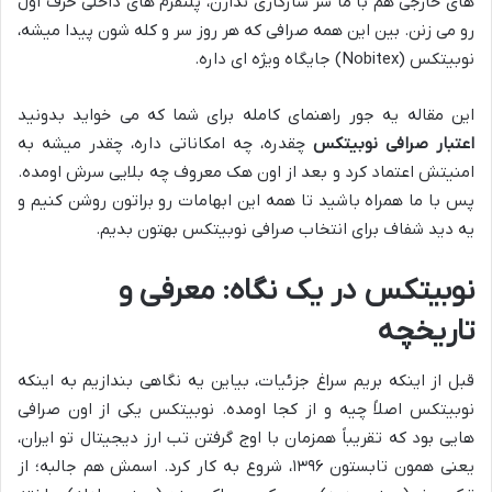
های خارجی هم با ما سر سازگاری ندارن، پلتفرم های داخلی حرف اول
رو می زنن. بین این همه صرافی که هر روز سر و کله شون پیدا میشه،
نوبیتکس (Nobitex) جایگاه ویژه ای داره.
این مقاله یه جور راهنمای کامله برای شما که می خواید بدونید
اعتبار صرافی نوبیتکس
چقدره، چه امکاناتی داره، چقدر میشه به
امنیتش اعتماد کرد و بعد از اون هک معروف چه بلایی سرش اومده.
پس با ما همراه باشید تا همه این ابهامات رو براتون روشن کنیم و
یه دید شفاف برای انتخاب صرافی نوبیتکس بهتون بدیم.
نوبیتکس در یک نگاه: معرفی و
تاریخچه
قبل از اینکه بریم سراغ جزئیات، بیاین یه نگاهی بندازیم به اینکه
نوبیتکس اصلاً چیه و از کجا اومده. نوبیتکس یکی از اون صرافی
هایی بود که تقریباً همزمان با اوج گرفتن تب ارز دیجیتال تو ایران،
یعنی همون تابستون ۱۳۹۶، شروع به کار کرد. اسمش هم جالبه؛ از