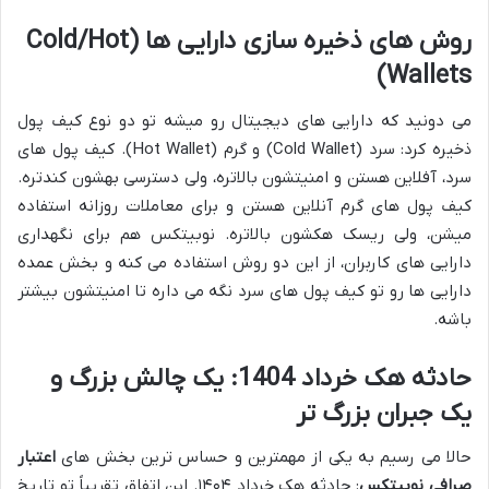
روش های ذخیره سازی دارایی ها (Cold/Hot
Wallets)
می دونید که دارایی های دیجیتال رو میشه تو دو نوع کیف پول
ذخیره کرد: سرد (Cold Wallet) و گرم (Hot Wallet). کیف پول های
سرد، آفلاین هستن و امنیتشون بالاتره، ولی دسترسی بهشون کندتره.
کیف پول های گرم آنلاین هستن و برای معاملات روزانه استفاده
میشن، ولی ریسک هکشون بالاتره. نوبیتکس هم برای نگهداری
دارایی های کاربران، از این دو روش استفاده می کنه و بخش عمده
دارایی ها رو تو کیف پول های سرد نگه می داره تا امنیتشون بیشتر
باشه.
حادثه هک خرداد 1404: یک چالش بزرگ و
یک جبران بزرگ تر
حالا می رسیم به یکی از مهمترین و حساس ترین بخش های
اعتبار
صرافی نوبیتکس
: حادثه هک خرداد ۱۴۰۴. این اتفاق تقریباً تو تاریخ