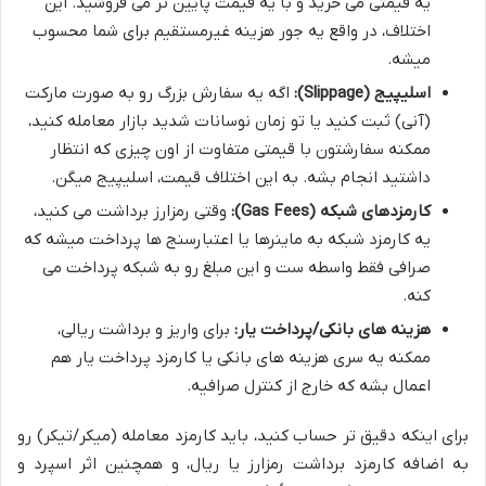
یه قیمتی می خرید و با یه قیمت پایین تر می فروشید. این
اختلاف، در واقع یه جور هزینه غیرمستقیم برای شما محسوب
میشه.
اسلیپیج (Slippage):
اگه یه سفارش بزرگ رو به صورت مارکت
(آنی) ثبت کنید یا تو زمان نوسانات شدید بازار معامله کنید،
ممکنه سفارشتون با قیمتی متفاوت از اون چیزی که انتظار
داشتید انجام بشه. به این اختلاف قیمت، اسلیپیج میگن.
کارمزدهای شبکه (Gas Fees):
وقتی رمزارز برداشت می کنید،
یه کارمزد شبکه به ماینرها یا اعتبارسنج ها پرداخت میشه که
صرافی فقط واسطه ست و این مبلغ رو به شبکه پرداخت می
کنه.
هزینه های بانکی/پرداخت یار:
برای واریز و برداشت ریالی،
ممکنه یه سری هزینه های بانکی یا کارمزد پرداخت یار هم
اعمال بشه که خارج از کنترل صرافیه.
برای اینکه دقیق تر حساب کنید، باید کارمزد معامله (میکر/تیکر) رو
به اضافه کارمزد برداشت رمزارز یا ریال، و همچنین اثر اسپرد و