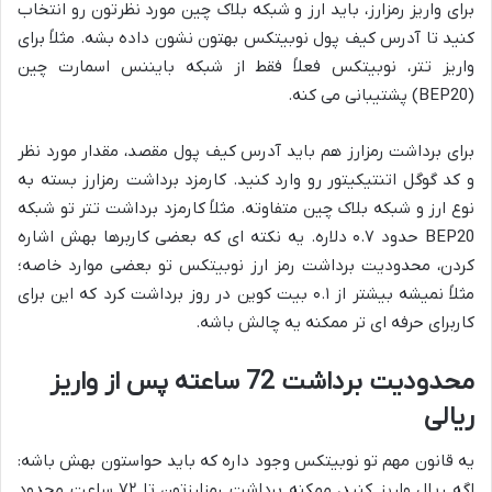
برای واریز رمزارز، باید ارز و شبکه بلاک چین مورد نظرتون رو انتخاب
کنید تا آدرس کیف پول نوبیتکس بهتون نشون داده بشه. مثلاً برای
واریز تتر، نوبیتکس فعلاً فقط از شبکه بایننس اسمارت چین
(BEP20) پشتیبانی می کنه.
برای برداشت رمزارز هم باید آدرس کیف پول مقصد، مقدار مورد نظر
و کد گوگل اتنتیکیتور رو وارد کنید. کارمزد برداشت رمزارز بسته به
نوع ارز و شبکه بلاک چین متفاوته. مثلاً کارمزد برداشت تتر تو شبکه
BEP20 حدود ۰.۷ دلاره. یه نکته ای که بعضی کاربرها بهش اشاره
کردن، محدودیت برداشت رمز ارز نوبیتکس تو بعضی موارد خاصه؛
مثلاً نمیشه بیشتر از ۰.۱ بیت کوین در روز برداشت کرد که این برای
کاربرای حرفه ای تر ممکنه یه چالش باشه.
محدودیت برداشت 72 ساعته پس از واریز
ریالی
یه قانون مهم تو نوبیتکس وجود داره که باید حواستون بهش باشه:
اگه ریال واریز کنید، ممکنه برداشت رمزارزتون تا ۷۲ ساعت محدود