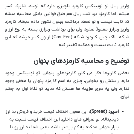
واریز ریال تو نوبیتکس کارمزد ناچیزی داره که توسط شاپرک کسر
میشه. اما کارمزد برداشت ریال هم طبق قوانین بانکی محاسبه میشه
که ثابت نیست و تو لحظه برداشت بهتون نشون داده میشه. کارمزد
واریز رمزارز معمولاً صفره، ولی برای برداشت رمزارز، بسته به نوع ارز و
شبکه بلاک چین، کارمزد شبکه (Gas Fee) ازتون کسر میشه که این
کارمزد ثابت نیست و ممکنه تغییر کنه.
توضیح و محاسبه کارمزدهای پنهان
بعضی کاربرها فکر می کنن کارمزدهای پنهانی تو نوبیتکس وجود
داره. راستش رو بخواین، چیزی به اسم کارمزد پنهان یا مخفی وجود
نداره، ولی یه سری هزینه ها هستن که شاید تو نگاه اول به چشم
نیان:
اسپرد (Spread):
این همون اختلاف قیمت خرید و فروش یه ارز
دیجیتاله. تو صرافی های داخلی، این اختلاف قیمت نسبت به
بازار جهانی ممکنه یه کم بیشتر باشه. یعنی شما یه ارز رو با