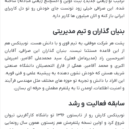
ترکیب نو (یعنی جدید)، بیت کوین و اکسچنج (یعنی مبادله) ساخته
شده. این صرافی خیلی زود تونست جای خودش رو تو دل کاربرای
ایرانی باز کنه و الان میلیون ها کاربر داره.
بنیان گذاران و تیم مدیریتی
پشت هر شرکت موفقی، یه تیم قوی و با دانش هست. نوبیتکس هم
از این قاعده مستثنا نیست. بنیان گذاران این صرافی، آقایان
امیرحسین راد (مدیرعامل فعلی)، سید محمدعلی آقامیر، امیرعلی
اکبری و محمد آقامیر، همگی از فارغ التحصیلان دانشگاه صنعتی
شریف هستن که خودش نشون دهنده یه پیشینه علمی و فنی قویه.
این افراد با دانش و تجربه تو حوزه های مختلف مثل مهندسی فرآیند
و امنیت اطلاعات، اومدن تا یه پلتفرم مطمئن و حرفه ای بسازن.
سابقه فعالیت و رشد
نوبیتکس کارش رو از تابستون ۱۳۹۶ تو باشگاه کارآفرینی تیوان
شروع کرد و اولین نسخه پلتفرمش هم زمستون همون سال رونمایی