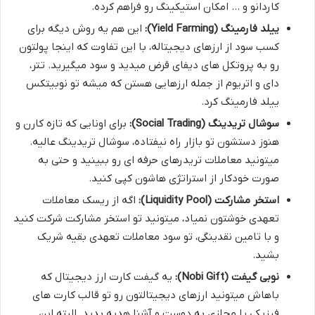
کاردانو و … امکان استیکینگ رو فراهم کرده.
ییلد فارمینگ (Yield Farming):
این هم یه روش دیگه برای
کسب سود از ارزهای دیجیتاله، با این تفاوت که اینجا پولتون
رو به پروتکل های دیفای قرض میدید و سود میگیرید. تتر،
دای و اتریوم از جمله ارزهایی هستن که میشه تو نوبیتکس
ییلد فارمینگ کرد.
سوشال تریدینگ (Social Trading):
برای اونایی که تازه کارن و
هنوز دستشون تو بازار راه نیفتاده، سوشال تریدینگ عالیه.
میتونید معاملات تریدرهای حرفه ای رو ببینید و حتی به
صورت خودکار از استراتژی هاشون کپی کنید.
استخر مشارکت (Liquidity Pool):
اگه از ریسک معاملات
تعهدی خوشتون نمیاد، میتونید تو استخر مشارکت شرکت کنید
و با تامین نقدینگی، تو سود معاملات تعهدی بقیه شریک
بشید.
نوبی گیفت (Nobi Gift):
یه گیفت کارت ارز دیجیتال که
باهاش میتونید ارزهای دیجیتالتون رو تو قالب کارت های
فیزیکی یا مجازی به دوست و آشنا هدیه بدید. البته این