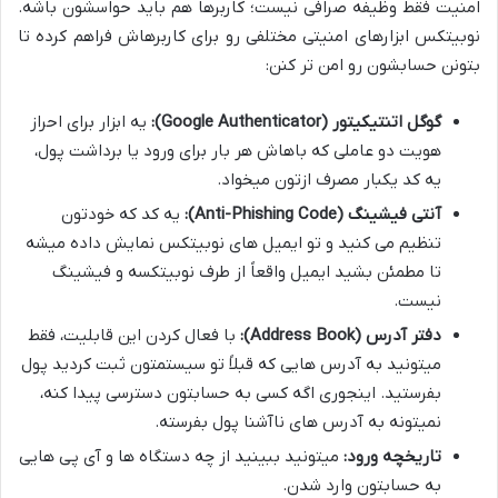
امنیت فقط وظیفه صرافی نیست؛ کاربرها هم باید حواسشون باشه.
نوبیتکس ابزارهای امنیتی مختلفی رو برای کاربرهاش فراهم کرده تا
بتونن حسابشون رو امن تر کنن:
گوگل اتنتیکیتور (Google Authenticator):
یه ابزار برای احراز
هویت دو عاملی که باهاش هر بار برای ورود یا برداشت پول،
یه کد یکبار مصرف ازتون میخواد.
آنتی فیشینگ (Anti-Phishing Code):
یه کد که خودتون
تنظیم می کنید و تو ایمیل های نوبیتکس نمایش داده میشه
تا مطمئن بشید ایمیل واقعاً از طرف نوبیتکسه و فیشینگ
نیست.
دفتر آدرس (Address Book):
با فعال کردن این قابلیت، فقط
میتونید به آدرس هایی که قبلاً تو سیستمتون ثبت کردید پول
بفرستید. اینجوری اگه کسی به حسابتون دسترسی پیدا کنه،
نمیتونه به آدرس های ناآشنا پول بفرسته.
تاریخچه ورود:
میتونید ببینید از چه دستگاه ها و آی پی هایی
به حسابتون وارد شدن.