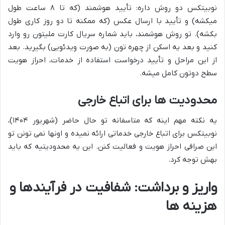
نوبیتکس دو روش داره: تأیید هوشمند (که تا ۸ ساعت طول
میکشه) و تأیید با ارسال عکس (که ممکنه تا دو روز کاری طول
بکشه). تو روش هوشمند، باید شماره سریال کارت ملیتون رو وارد
کنید و بعد یه اسکن از چهره تون (به صورت ویدئویی) بگیرید. بعد
از این مراحل و تأیید درخواست استفاده از خدمات، احراز هویت
سطح دوتون کامل میشه.
محدودیت ها برای اتباع خارجی
یه نکته مهم اینه که متاسفانه تو حال حاضر (شهریور ۱۴۰۴)،
نوبیتکس برای اتباع خارجی خدماتی ارائه نمیده و اونها نمی تونن تو
این صرافی احراز هویت و فعالیت کنن. این یه محدودیتیه که باید
بهش توجه کرد.
واریز و برداشت: شفافیت در فرآیندها و
هزینه ها