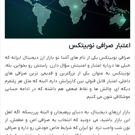
اعتبار صرافی نوبیتکس
صرافی نوبیتکس یکی از نام های آشنا تو بازار ارز دیجیتال ایرانه که
خیلی ها درباره اعتبار و امنیتش سؤال دارن. راستش رو بخواین، بله،
نوبیتکس به عنوان یکی از بزرگترین و قدیمی ترین صرافی های
داخلی، اعتبار قابل قبولی بین کاربرانش داره، البته که مثل هر پلتفرم
دیگه ای، چالش ها و نقاط ضعفی هم داشته که در ادامه حسابی
موشکافی شون می کنیم.
بازار ارزهای دیجیتال، یه دنیای پرهیجان و البته پرریسکه. اگه اهل
این بازار باشید، می دونید که انتخاب یه صرافی امن و مطمئن، از
نون شب واجب تره. تو ایران که شرایط خاص خودش رو داره و صرافی