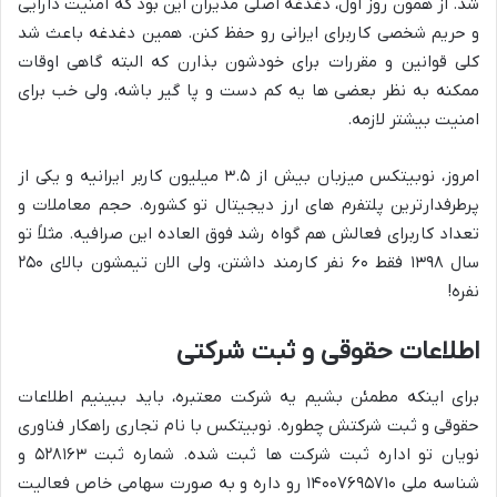
شد. از همون روز اول، دغدغه اصلی مدیران این بود که امنیت دارایی
و حریم شخصی کاربرای ایرانی رو حفظ کنن. همین دغدغه باعث شد
کلی قوانین و مقررات برای خودشون بذارن که البته گاهی اوقات
ممکنه به نظر بعضی ها یه کم دست و پا گیر باشه، ولی خب برای
امنیت بیشتر لازمه.
امروز، نوبیتکس میزبان بیش از ۳.۵ میلیون کاربر ایرانیه و یکی از
پرطرفدارترین پلتفرم های ارز دیجیتال تو کشوره. حجم معاملات و
تعداد کاربرای فعالش هم گواه رشد فوق العاده این صرافیه. مثلاً تو
سال ۱۳۹۸ فقط ۶۰ نفر کارمند داشتن، ولی الان تیمشون بالای ۲۵۰
نفره!
اطلاعات حقوقی و ثبت شرکتی
برای اینکه مطمئن بشیم یه شرکت معتبره، باید ببینیم اطلاعات
حقوقی و ثبت شرکتش چطوره. نوبیتکس با نام تجاری راهکار فناوری
نویان تو اداره ثبت شرکت ها ثبت شده. شماره ثبت ۵۲۸۱۶۳ و
شناسه ملی ۱۴۰۰۷۶۹۵۷۱۰ رو داره و به صورت سهامی خاص فعالیت