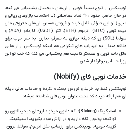
نوبیتکس از تنوع نسبتاً خوبی از ارزهای دیجیتال پشتیبانی می کنه.
در حال حاضر، حدود ۲۴۰ نماد معاملاتی (با احتساب بازارهای ریالی و
تتری) تو این صرافی قابل خرید و فروش هستن. ارزهای معروفی مثل
بیت کوین (BTC)، اتریوم (ETH)، تتر (USDT)، کاردانو (ADA) و
سولانا (SOL) رو که دیگه نیازی به معرفی ندارن. یه خبر خوب برای
علاقه مندان به ایردراپ های تلگرامی هم اینکه نوبیتکس از ارزهایی
مثل نات کوین و همستر کامبت هم پشتیبانی می کنه که خب تو این
روزا حسابی پرطرفدار شدن.
خدمات نوبی فای (Nobify)
نوبیتکس فقط به خرید و فروش بسنده نکرده و خدمات مالی دیگه
ای هم ارائه میده که تحت عنوان نوبی فای شناخته میشه:
استیکینگ (Staking):
اگه دلتون میخواد ارزهای دیجیتالتون رو
تو کیف پولتون نگه دارید و در ازاش سود بگیرید، استیکینگ
گزینه خوبیه. نوبیتکس برای ارزهایی مثل اتریوم، سولانا، ترون،