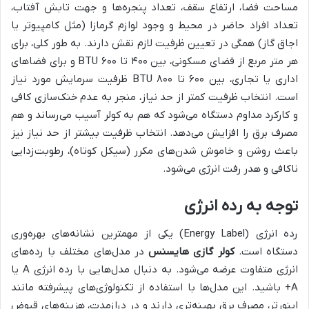
مساحت فضا، ارتفاع سقف، تعداد پنجره‌ها و جهت تابش آفتاب،
تعداد افراد حاضر در محیط و وجود لوازم گرمازا (مثل کامپیوتر یا
اجاق گاز) همگی در تعیین ظرفیت لازم نقش دارند. به طور کلی، برای
هر متر مربع از فضای مسکونی، بین ۴۰۰ تا ۶۰۰ BTU و برای فضاهای
اداری یا تجاری، بین ۶۰۰ تا ۸۰۰ BTU ظرفیت سرمایش مورد نیاز
است. انتخاب ظرفیت کمتر از حد نیاز، منجر به عدم خنک‌سازی کافی
و کارکرد مداوم دستگاه می‌شود که هم به کولر آسیب می‌رساند و هم
مصرف برق را افزایش می‌دهد. انتخاب ظرفیت بیشتر از حد نیاز نیز
باعث روشن و خاموش شدن‌های مکرر (سیکل کوتاه)، رطوبت‌زدایی
ناکافی و هدر رفت انرژی می‌شود.
توجه به رده انرژی
رده انرژی (Energy Label) یکی از مهمترین نشانه‌های بهره‌وری
دستگاه است.
کولر گازی هایسنس
در مدل‌های مختلف با رده‌های
انرژی متفاوت عرضه می‌شود. به دنبال مدل‌هایی با رده انرژی A یا
A+ باشید. این مدل‌ها با استفاده از تکنولوژی‌های پیشرفته مانند
اینورتر، مصرف برق بهینه‌تری دارند و در درازمدت، هزینه‌های قبوض