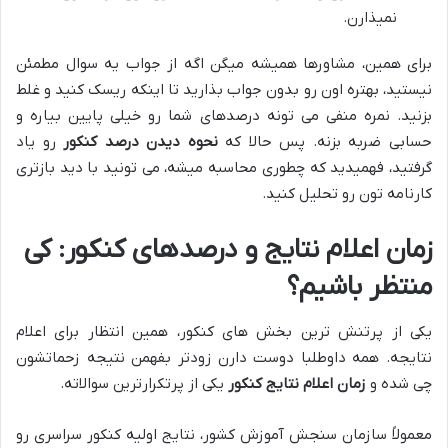
نمیذارن.
برای همین، مشاورها همیشه میگن اگه از جواب یه سوال مطمئن
نیستید، بهتره اون رو بدون جواب بذارید تا اینکه ریسک کنید و غلط
بزنید. نمره منفی می تونه درصدهای شما رو خیلی پایین بیاره و
حسابی ضربه بزنه. پس حالا که
نحوه دیدن درصد کنکور
رو یاد
گرفتید، فهمیدید که چطوری محاسبه میشه، می تونید با دید بازتری
کارنامه تون رو تحلیل کنید.
زمان اعلام نتایج و درصدهای کنکور: کی
منتظر باشیم؟
یکی از پرتنش ترین بخش های کنکور، همین انتظار برای اعلام
نتایجه. همه داوطلبا دوست دارن زودتر بفهمن نتیجه زحماتشون
چی شده و
زمان اعلام نتایج کنکور
یکی از پرتکرارترین سوالاته.
معمولاً سازمان سنجش آموزش کشور، نتایج اولیه کنکور سراسری رو