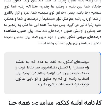
و اما
رتبه
! رتبه همون چیزیه که همه دنبالشن. رتبه نشون میده
جایگاه شما بین بقیه داوطلب ها چقدره. مثلاً اگه رتبه شما توی
سهمیه ۵۰۰ باشه، یعنی ۵۰۰ نفر توی سهمیه شما، نمره و تراز بالاتری
از شما آوردن. رتبه هم مثل تراز، مستقیماً از درصدهای شما و عملکرد
بقیه رقبا تاثیر می گیره. پس دیدید؟ همه این ها مثل یه زنجیر به
هم وصلن و اولیش همون درصدهای شماست. برای همین،
مشاهده
درصدهای دروس کنکور
اولین و مهم ترین قدم برای تحلیل نتیجه
کنکور و برنامه ریزی برای انتخاب رشته است.
درصدهای کنکور، نه فقط یه عدد، که یه نقشه
راه هستن! با تحلیل دقیقشون، هم نقاط قوت و
ضعف خودتون رو می فهمید و هم می تونید برای
انتخاب رشته ای که به علایق و توانایی هاتون
نزدیک تره، تصمیمات بهتری بگیرید.
کارنامه اولیه کنکور سراسری: همه چیز