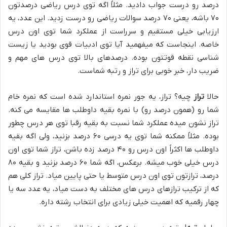
درصد رو درست جواب دادید. مثلاً اگه توی درس ریاضی درصدتون
۷۰ باشه، یعنی ۷۰ درصد سوالات ریاضی رو درست زدید. این عدد، یه
ارزیابی خیلی مستقیم و سرراست از عملکرد شما توی اون درس
خاصه. اینجاست که میفهمید آیا توی ادبیات قوی بودید یا زیست
شناسی نقطه قوتتون بوده. درصدهای بالا توی درس های مهم و
ضریب دار، خبر خوبی برای تراز و رتبه شماست.
حالا
تراز
چیه؟ تراز، یه جور نمره استاندارد شده است که نمره خام
شما رو (همون درصد رو) با نمره بقیه داوطلب ها مقایسه می کنه.
تراز نشون میده عملکرد شما نسبت به بقیه رقبا توی هر درس چطور
بوده. مثلاً ممکنه شما توی یه درسی ۶۰ درصد بزنید، ولی اگه بقیه
داوطلب ها اکثراً اون درس رو ۴۰ درصد زده باشن، تراز شما توی اون
درس خیلی خوب میشه. برعکس، اگه شما ۶۰ درصد بزنید و بقیه ۸۰
درصد، ترازتون توی اون درس متوسط یا حتی پایین میاد. تراز کلی هم
که از ترکیب ترازهای درس های مختلف به دست میاد، یه عدد سه یا
چهار رقمیه که اهمیت خیلی زیادی برای انتخاب رشته داره.