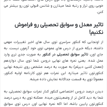
خوبی روی تراز و رتبه شما میذارن و شانس قبولی تون رو بیشتر می
کنن.
تاثیر معدل و سوابق تحصیلی رو فراموش
نکنیم!
از اونجایی که کنکور سراسری توی سال های اخیر تغییرات مهمی
داشته، دیگه خبری از درس های عمومی توی خود آزمون نیست. به
جای اون،
تاثیر سوابق تحصیلی در کنکور
به صورت جدی تری وارد
عمل شده. یعنی نمره های نهایی دروس شما توی سال دوازدهم
(معدل کتبی دیپلم) به صورت یه درصد مشخص روی نتیجه نهایی
کنکورتون تاثیر میذاره. این نمرات هم توی کارنامه اولیه کنکور،
معمولاً توی یه قسمت جداگانه نمایش داده میشه.
دیدن درصد دروس اختصاصی کنکور کنار نمرات سوابق تحصیلی، به
شما یه دید کامل تر از وضعیتتون میده. ممکنه توی یه درسی درصد
کنکورتون پایین باشه، اما اگه نمره نهایی اون درس توی سوابق