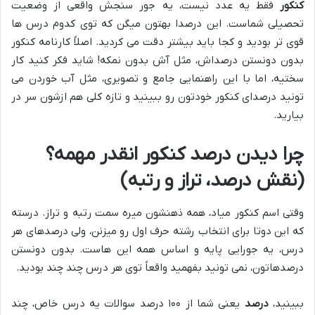
کنکور
فقط یه عدد نیست، یه جور سنجش واقعی از وضعیت
تحصیلی شماست. این درصدا بهتون میگن که توی کدوم درس ها
قوی تر بودید و کجا باید بیشتر دقت می کردید. اصلاً کارنامه کنکور
بدون دونستن درصداش، مثل آش بدون نمکه! شاید فکر کنید کار
سختیه، اما با این راهنمایی جامع و تصویری، مثل آب خوردن می
تونید درصدای کنکور خودتون رو ببینید و تازه کلی هم ازشون سر در
بیارید.
چرا دیدن درصد کنکور انقدر مهمه؟
(نقش درصد، تراز و رتبه)
وقتی اسم کنکور میاد، همه ذهنشون میره سمت رتبه و تراز. درسته
که این دوتا برای انتخاب رشته حرف اول رو میزنن، ولی درصدهای هر
درس، یه جورایی پایه و اساس همه این هاست. بدون دونستن
درصدهاتون، نمی تونید بفهمید واقعاً توی هر درس چند چند بودید.
ببینید،
درصد
یعنی شما از ۱۰۰ درصد سوالات یه درس خاص، چند