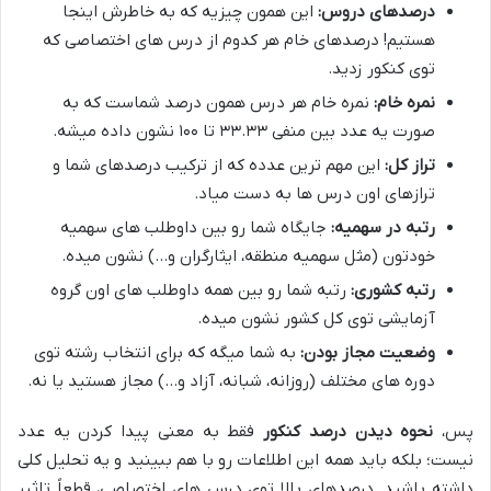
درصدهای دروس:
این همون چیزیه که به خاطرش اینجا
هستیم! درصدهای خام هر کدوم از درس های اختصاصی که
توی کنکور زدید.
نمره خام:
نمره خام هر درس همون درصد شماست که به
صورت یه عدد بین منفی ۳۳.۳۳ تا ۱۰۰ نشون داده میشه.
تراز کل:
این مهم ترین عدده که از ترکیب درصدهای شما و
ترازهای اون درس ها به دست میاد.
رتبه در سهمیه:
جایگاه شما رو بین داوطلب های سهمیه
خودتون (مثل سهمیه منطقه، ایثارگران و…) نشون میده.
رتبه کشوری:
رتبه شما رو بین همه داوطلب های اون گروه
آزمایشی توی کل کشور نشون میده.
وضعیت مجاز بودن:
به شما میگه که برای انتخاب رشته توی
دوره های مختلف (روزانه، شبانه، آزاد و…) مجاز هستید یا نه.
پس،
نحوه دیدن درصد کنکور
فقط به معنی پیدا کردن یه عدد
نیست؛ بلکه باید همه این اطلاعات رو با هم ببینید و یه تحلیل کلی
داشته باشید. درصدهای بالا توی درس های اختصاصی، قطعاً تاثیر