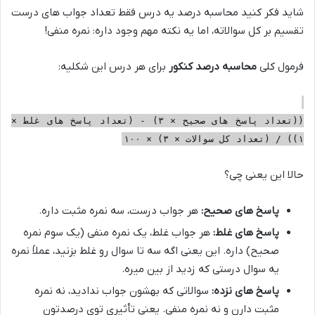
شاید فکر کنید محاسبه درصد یه درس فقط تعداد جواب های درست
تقسیم بر کل سوالاته، اما یه نکته مهم وجود داره: نمره منفی!
فرمول کلی
محاسبه درصد کنکور
برای هر درس این شکلیه:
((تعداد پاسخ های صحیح × ۳) - (تعداد پاسخ های غلط ×
۱)) / (تعداد کل سوالات × ۳) × ۱۰۰
حالا این یعنی چی؟
پاسخ های صحیح:
هر جواب درست، سه نمره مثبت داره.
پاسخ های غلط:
هر جواب غلط، یک نمره منفی (یک سوم نمره
صحیح) داره. این یعنی اگه سه تا سوال رو غلط بزنید، عملاً نمره
یه سوال درستی که زدید از بین میره.
پاسخ های نزده:
سوالاتی که بهشون جواب ندادید، نه نمره
مثبت دارن و نه نمره منفی. یعنی تأثیری توی درصدتون