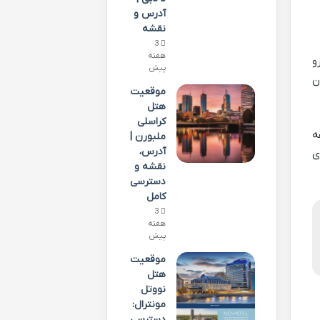
آدرس و
نقشه
3
هفته
و
پیش
ن
موقعیت
هتل
کراسلی
ه
ملبورن |
آدرس،
 ای
نقشه و
دسترسی
کامل
3
هفته
پیش
موقعیت
هتل
نووتل
مونترال:
دسترسی