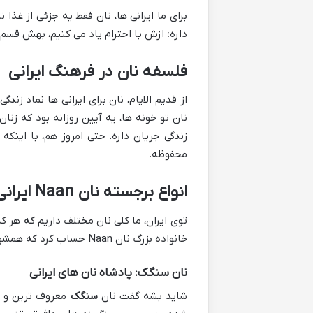
برای ما ایرانی ها، نان فقط یه جزئی از غذا
داره؛ ازش با احترام یاد می کنیم، بهش قسم 
فلسفه نان در فرهنگ ایرانی
از قدیم الایام، نان برای ایرانی ها نماد زن
نان تو خونه ها، یه آیین روزانه بود که زن
زندگی جریان داره. حتی امروز هم، با اینکه 
محفوظه.
انواع برجسته نان Naan ایرانی
توی ایران، ما کلی نان مختلف داریم که هر 
خانواده بزرگ نان Naan حساب کرد که همشون تخت و مسطح هستن و معمولاً تو تنور پخته میشن.
نان سنگک: پادشاه نان های ایرانی
شاید بشه گفت نان
سنگک
معروف ترین و ا