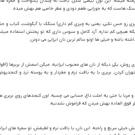
پخته میشه. این نون بیضی شکل، بافت نه چندان یکنواخت و حفره ها
سنگ هاست که یه جورایی طعم دودی و عطر خاصی هم بهش میده.
زی رو حس نکنی، یعنی یه چیزی کم داری! سنگک با آبگوشت، کباب و حت
دیگه هیچی کم نداره. آرد کامل و سبوس داری که تو پختش استفاده میشه
ه باشه و خیلی ها اونو سالم ترین نان ایرانی می دونن.
 روش، یکی دیگه از نان های محبوب ایرانیه. میگن اسمش از بربرها (اقوا
هران کردن. بربری با یه بافت نرم و مغزدار و یه پوسته ترد و کنجدپوش
ره و مربا یا حتی یه املت داغ، حسابی می چسبه. اون کنجدهای روی بربری ه
ر فوق العاده بهش میدن که فراموش نشدنیه.
ختش خیلی سریع و راحته. این نان، با بافت نرم و لطیفش، تو سفره های ایران