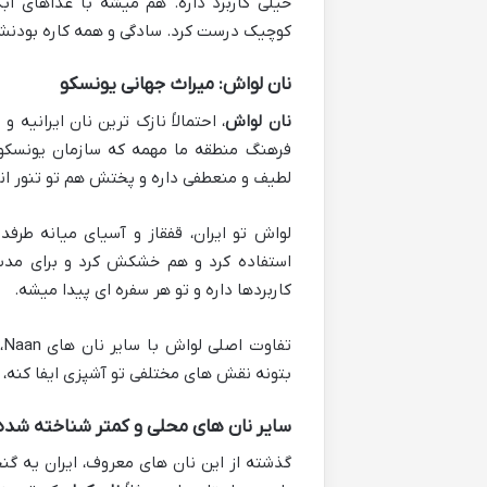
خیلی کاربرد داره. هم میشه با غذاهای
کوچیک درست کرد. سادگی و همه کاره بودنش، ت
نان لواش: میراث جهانی یونسکو
نان لواش
، احتمالاً نازک ترین نان ایرانی
فرهنگ منطقه ما مهمه که سازمان یونسکو 
لطیف و منعطفی داره و پختش هم تو تنور ان
لواش تو ایران، قفقاز و آسیای میانه طرف
استفاده کرد و هم خشکش کرد و برای مدت ط
کاربردها داره و تو هر سفره ای پیدا میشه.
ت
بتونه نقش های مختلفی تو آشپزی ایفا کنه، ا
سایر نان های محلی و کمتر شناخته شده 
گذشته از این نان های معروف، ایران یه گن