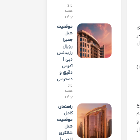
2
هفته
پیش
موقعیت
ی
هتل
ر
جمیرا
 مشغول
رویال
رزیدنس
دبی |
آدرس
خودش، ریشه ای فارسی داره و توی زبان های زیادی مثل هندی، اردو، ترکی و حتی انگلیسی (از سال ۱۸۱۰)
دقیق و
دسترسی
3
هفته
پیش
ع
راهنمای
م
کامل
موقعیت
و
هتل
ز
شانگری
لا دبی |