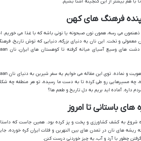
 با هم بیشتر از این گنجینه آشنا بشیم.
 ذهنمون می رسه، همون نون صبحونه یا نونی باشه که با غذا می خوریم. ام
 یه نان معمولی و تخت. این نان یه دنیای بزرگه، دنیایی که توش تاریخ، فرهنگ
آداب و رسوم و کلی خاطره پنهان شده. از دشت های وسیع آسیای میانه گرفته 
این نان فقط یه ماده غذایی نیست، یه جور هویت و نماده. توی این مقاله می خوای
ده، چه مسیرهایی رو طی کرده تا به دست ما رسیده، تو هر منطقه چه شکل
دم داره. آماده اید بریم به دل تاریخ و طعم ها؟
زه شروع به کشف کشاورزی و پخت و پز کرده بود. همین جاست که داستا
ند که ریشه های نان در تمدن های بین النهرین و فلات ایران گره خورده، جای
گرفتن چطور با آرد و آب، یه چیز خوردنی درست کنن.