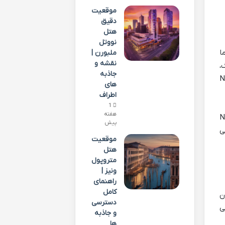
موقعیت
دقیق
هتل
نووتل
ا
ملبورن |
نقشه و
،
جاذبه
تا کوهستان های ایران، نان Naan
های
اطراف
1
هفته
م یه سفر شیرین به دنیای نان Naan
پیش
ی
موقعیت
هتل
متروپول
ونیز |
راهنمای
کامل
ن
دسترسی
ی
و جاذبه
ها