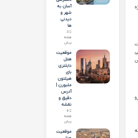
آسان به
ه
شهر و
دیدنی
ها
3
هفته
پیش
ت
ی
موقعیت
هتل
ن
دابلتری
بای
هیلتون
ملبورن |
آدرس
و
دقیق و
نقشه
4
هفته
پیش
ه
موقعیت