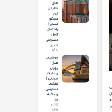
هتل
هالیدی
این
مسکو
لسنایا |
راهنمای
کامل
دسترسی
2 روز
پیش
موقعیت
هتل
رویال
پسفیک
سیدنی |
نقشه،
ی
دسترسی
ل
و جاذبه
ها
ان Naan تبدیل به
3 روز
ا
پیش