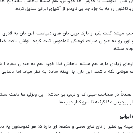
 آبکی مثل آبگوشت یا خورش ها خوردش، هم میشه باهاش ساندویچ ها
افتون رو به یه جزء جدایی ناپذیر از آشپزی ایرانی تبدیل کرده.
ه و حتی میشه گفت یکی از نازک ترین نان های دنیاست. این نان به قدری ت
اون رو به عنوان میراث فرهنگی ناملموس ثبت کرده. لواش بافت خیل
جام میشه.
دارهای زیادی داره. هم میشه باهاش غذا خورد، هم به عنوان سفره از
ولانی نگه داشت. این نان، با اینکه ساده به نظر میاد، اما دنیایی ا
فاوت اصلی لواش با سایر نان های Naan، عمدتاً در ضخامت خیلی کم و نرمی بی حدشه. این ویژگی ها باعث می
ز پیچیدن غذا گرفته تا سرو کنار دیپ ها.
ایرانی
جینه بی نظیر از نان های محلی و منطقه ای داره که هر کدومشون یه دنی