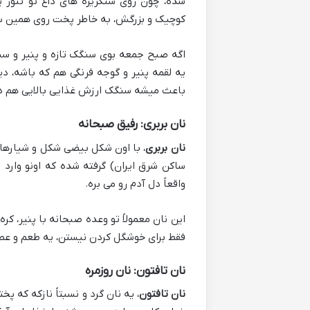
شده، چون روی سنگریزه های داغ تو تنور 
کوچیک و بزرگش، به خاطر پخت روی همین 
اگه صبح جمعه بوی سنگک تازه و پنیر و سب
یه لقمه پنیر و گوجه فرنگی هم که باشه، 
باعث میشه سنگک ارزش غذایی بالایی هم داشت
نان بربری: رفیق صبحانه
نان بربری
، با اون شکل بیضی شکل و شیارهای
ساکن شرق ایران) گرفته شده که اونو وارد ت
واقعاً دل آدم رو می بره.
این نان معمولاً تو وعده صبحانه با پنیر، ک
فقط برای خوشگل کردن نیستن، یه طعم و عط
نان تافتون: نان روزمره
نان تافتون
، یه نان گرد و نسبتاً نازکه که پ