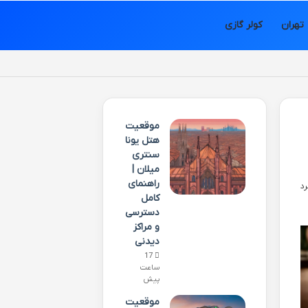
تهران
کولر گازی
موقعیت
هتل یونا
سنتری
میلان |
راهنمای
کامل
دسترسی
و مراکز
دیدنی
17
ساعت
پیش
موقعیت