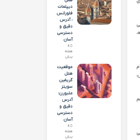
هتل
ی
دیپلمات
فلورانس
: آدرس
ی
دقیق و
،
دسترسی
آسان
4
هفته
پیش
م
موقعیت
هتل
،
گریفین
سویتز
ملبورن:
م
آدرس
دقیق و
دسترسی
آسان
4
هفته
ی
پیش