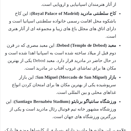
از آثار هنرمندان اسپانیایی و اروپایی است.
کاخ سلطنتی مادرید (Royal Palace of Madrid):
این کاخ
باشکوه محل اقامت رسمی خانواده سلطنتی اسپانیا است و
دارای اتاق های مجلل باغ های زیبا و مجموعه ای از آثار هنری
است.
معبد Debod (Templo de Debod):
این معبد مصری که در قرن
دوم قبل از میلاد ساخته شده است به اسپانیا اهدا شده است و
در حال حاضر در مادرید قرار دارد. معبد Debod یکی از بهترین
مکان ها برای تماشای غروب آفتاب در مادرید است.
بازار San Miguel (Mercado de San Miguel):
این بازار
سرپوشیده یکی از بهترین مکان ها برای امتحان کردن انواع
غذاهای محلی و بین المللی است.
ورزشگاه سانتیاگو برنابئو (Santiago Bernabéu Stadium):
این
ورزشگاه مشهور خانه تیم فوتبال رئال مادرید است و یکی از
بزرگترین ورزشگاه های جهان است.
علاوه بر این جاذبه ها مادرید دارای بسیاری از کلیساها موزه ها پارک