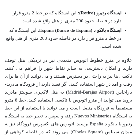
ایستگاه رتیرو (Retiro):
این ایستگاه که در خط 2 مترو قرار
دارد در فاصله حدود 200 متری از هتل واقع شده است.
ایستگاه بانکو د España (Banco de España):
این ایستگاه که
در خط 2 مترو قرار دارد در فاصله حدود 200 متری از هتل واقع
شده است.
علاوه بر مترو خطوط اتوبوس متعددی نیز در نزدیکی هتل توقف
دارند و امکان دسترسی به سایر نقاط شهر را فراهم می کنند.
تاکسی ها نیز به راحتی در دسترس هستند و می توانید از آن ها برای
رفت و آمد در شهر استفاده کنید. اگر قصد دارید از فرودگاه مادرید-
باراخاس (Madrid-Barajas Airport) به هتل لاکچری سوییتز مادرید
بروید می توانید از مترو اتوبوس یا تاکسی استفاده کنید. خط 8 مترو
مستقیماً به فرودگاه متصل است و می توانید با استفاده از این خط
به ایستگاه Nuevos Ministerios رفته و سپس با تغییر خط به ایستگاه
رتیرو یا بانکو د España برسید. اتوبوس های اکسپرس فرودگاه نیز به
میدان سیبلس (Cibeles Square) می روند که در فاصله کوتاهی از