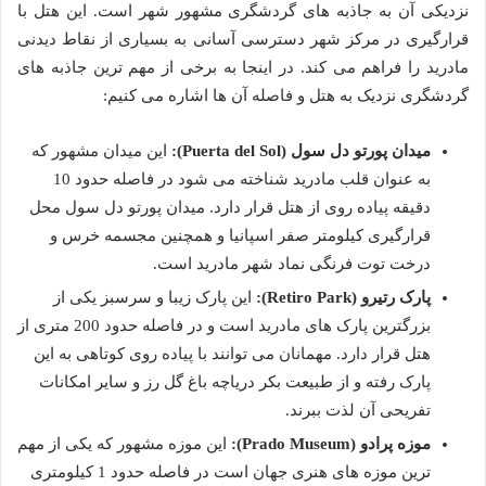
نزدیکی آن به جاذبه های گردشگری مشهور شهر است. این هتل با
قرارگیری در مرکز شهر دسترسی آسانی به بسیاری از نقاط دیدنی
مادرید را فراهم می کند. در اینجا به برخی از مهم ترین جاذبه های
گردشگری نزدیک به هتل و فاصله آن ها اشاره می کنیم:
میدان پورتو دل سول (Puerta del Sol):
این میدان مشهور که
به عنوان قلب مادرید شناخته می شود در فاصله حدود 10
دقیقه پیاده روی از هتل قرار دارد. میدان پورتو دل سول محل
قرارگیری کیلومتر صفر اسپانیا و همچنین مجسمه خرس و
درخت توت فرنگی نماد شهر مادرید است.
پارک رتیرو (Retiro Park):
این پارک زیبا و سرسبز یکی از
بزرگترین پارک های مادرید است و در فاصله حدود 200 متری از
هتل قرار دارد. مهمانان می توانند با پیاده روی کوتاهی به این
پارک رفته و از طبیعت بکر دریاچه باغ گل رز و سایر امکانات
تفریحی آن لذت ببرند.
موزه پرادو (Prado Museum):
این موزه مشهور که یکی از مهم
ترین موزه های هنری جهان است در فاصله حدود 1 کیلومتری