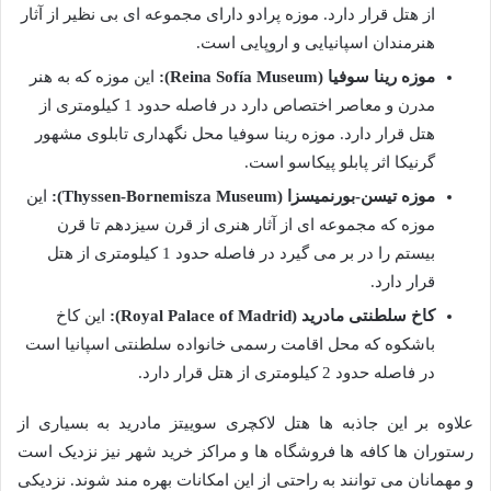
از هتل قرار دارد. موزه پرادو دارای مجموعه ای بی نظیر از آثار
هنرمندان اسپانیایی و اروپایی است.
موزه رینا سوفیا (Reina Sofía Museum):
این موزه که به هنر
مدرن و معاصر اختصاص دارد در فاصله حدود 1 کیلومتری از
هتل قرار دارد. موزه رینا سوفیا محل نگهداری تابلوی مشهور
گرنیکا اثر پابلو پیکاسو است.
موزه تیسن-بورنمیسزا (Thyssen-Bornemisza Museum):
این
موزه که مجموعه ای از آثار هنری از قرن سیزدهم تا قرن
بیستم را در بر می گیرد در فاصله حدود 1 کیلومتری از هتل
قرار دارد.
کاخ سلطنتی مادرید (Royal Palace of Madrid):
این کاخ
باشکوه که محل اقامت رسمی خانواده سلطنتی اسپانیا است
در فاصله حدود 2 کیلومتری از هتل قرار دارد.
علاوه بر این جاذبه ها هتل لاکچری سوییتز مادرید به بسیاری از
رستوران ها کافه ها فروشگاه ها و مراکز خرید شهر نیز نزدیک است
و مهمانان می توانند به راحتی از این امکانات بهره مند شوند. نزدیکی