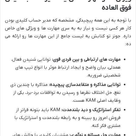
فوق العاده
با توجه به این همه پیچیدگی، مشخصه که مدیر حساب کلیدی بودن
کار هر کسی نیست و نیاز به یه سری مهارت ها و ویژگی های خاص
داره. جونز تو کتابش یه لیست جامع از این مهارت ها رو ارائه می
ده:
مهارت های ارتباطی و بین فردی قوی:
توانایی شنیدن فعال،
همدلی، بیان واضح و ایجاد ارتباط موثر با انواع تیپ های
شخصیتی ضروریه.
توانایی مذاکره و متقاعدسازی پیچیده:
مذاکره با چندین ذی
نفع، حل اختلاف نظرها و رسیدن به توافقات برد-برد، یکی از
وظایف اصلی KAM هست.
تفکر استراتژیک و دید بلندمدت:
KAM باید بتونه فراتر از
فروش امروز رو ببینه و به رابطه بلندمدت و استراتژیک با
مشتری فکر کنه.
مهارت حل مسئله و نوآوری:
مشتریان کلیدی با چالش های