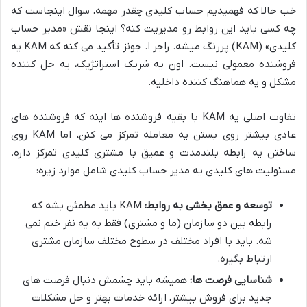
خب حالا که فهمیدیم حساب کلیدی چقدر مهمه، سوال اینجاست که
چه کسی باید این روابط رو مدیریت کنه؟ اینجا نقش «مدیر حساب
کلیدی» (KAM) پررنگ میشه. راجر ا. جونز تأکید می کنه که KAM یه
فروشنده معمولی نیست. اون یه شریک استراتژیک، یه حل کننده
مشکل و یه هماهنگ کننده داخلیه.
تفاوت اصلی یه KAM با بقیه فروشنده ها اینه که فروشنده های
عادی بیشتر روی بستن یه معامله تمرکز می کنن، اما KAM روی
ساختن یه رابطه بلندمدت و عمیق با مشتری کلیدی تمرکز داره.
مسئولیت های کلیدی یه مدیر حساب کلیدی شامل موارد زیره:
توسعه و عمق بخشی به روابط:
KAM باید مطمئن بشه که
رابطه بین دو سازمان (ما و مشتری) فقط به یه نفر ختم نمی
شه. باید با افراد مختلف در سطوح مختلف سازمان مشتری
ارتباط بگیره.
شناسایی فرصت ها:
همیشه باید چشمش دنبال فرصت های
جدید برای فروش بیشتر، ارائه خدمات بهتر و حل مشکلات