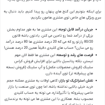
برای اینکه بتونیم این گنج های پنهان رو پیدا کنیم، باید دنبال یه
سری ویژگی های خاص توی مشتری هامون بگردیم:
جریان درآمد قابل توجه:
این مشتری ها به طور مداوم بخش
بزرگی از درآمد شما رو تامین می کنن. یادتون باشه قانون
80/20 پارتو رو که می گه 20 درصد مشتری ها 80 درصد درآمد
رو می سازن؟ حساب های کلیدی دقیقاً همین 20 درصد هستن!
فرصت های رشد و توسعه:
این مشتری ها فقط الان مهم
نیستن، بلکه پتانسیل بالایی برای افزایش فروش، کراس
سلینگ (فروش محصولات مکمل) و آپ سلینگ (فروش نسخه
های پیشرفته تر) توی آینده دارن.
نقش استراتژیک تو بازار:
گاهی اوقات یه مشتری ممکنه حجم
خرید خیلی بالایی نداشته باشه، اما چون توی صنعت یا بازار
خاصی پیشروئه یا تأثیرگذاره، می تونه یه حساب کلیدی
محسوب بشه. همکاری با این مشتری ها می تونه به برندسازی