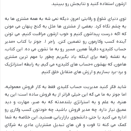
ازشون استفاده کنید و نتایجش رو ببینید.
توی دنیای شلوغ و رقابتی امروز، دیگه نمی شه به همه مشتری ها به
یه چشم نگاه کرد. بعضی از مشتری ها مثل یه گنج پنهان می مونن
که اگه درست پیداشون کنیم و خوب ازشون مراقبت کنیم، می تونن
آینده کسب وکارمون رو تضمین کنن. راجر ا. جونز با کتاب «مدیر
حساب کلیدی» دقیقاً همین مسیر رو به ما نشون می ده. این کتاب،
یه نقشه راهه برای اینکه یاد بگیریم چطور با مهم ترین مشتری
هامون، که بهشون «حساب های کلیدی» می گیم، یه رابطه استراتژیک
و برد-برد بسازیم و ارزش های متقابل خلق کنیم.
شاید فکر کنید مدیریت حساب کلیدی فقط یه کار فروش معمولیه،
اما جونز به ما می گه این خیلی فراتر از یه فروش ساده است؛ این یه
هنره، یه علم و یه استراتژی بلندمدته که به صبر، مهارت و دید
عمیق نیاز داره. چه مدیر فروش باشید، چه خودتون کسب وکاری رو
اداره می کنید یا حتی دانشجوی بازاریابی هستید، این خلاصه به شما
کمک می کنه تا فوت و فن های تبدیل مشتریان عادی به شرکای