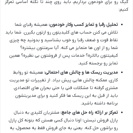
کیک رو برای خودمون برداریم، باید روی چند تا نکته اساسی تمرکز
کنیم:
تحلیل رقبا و تمایز کسب وکار خودمون:
همیشه رقبای شما
تلاش می کنن حساب های کلیدیتون رو ازتون بگیرن. شما باید
نقاط قوت و ضعف رقبا رو خوب بشناسید و بدونید چه چیزی
شما رو از اون ها متمایز می کنه. آیا سرعتتون بیشتره؟
کیفیتتون بالاتره؟ خدمات پس از فروشتون بی نظیره؟ همین
تمایز رو برجسته کنید.
مدیریت ریسک ها و چالش های احتمالی:
همیشه تو روابط
کاری، ممکنه چالش هایی پیش بیاد. از تغییرات تو مدیریت
مشتری گرفته تا مشکلات فنی یا حتی بحران های اقتصادی.
باید از قبل به این ریسک ها فکر کنید و برای مدیریتشون
برنامه داشته باشید.
تمرکز بر ارائه راه حل های جامع:
مشتریان کلیدی به دنبال
پازل فروش نیستن؛ اونا دنبال کسی هستن که بتونه کل پازل
رو براشون حل کنه. یعنی به جای فروش فقط یه محصول، یه