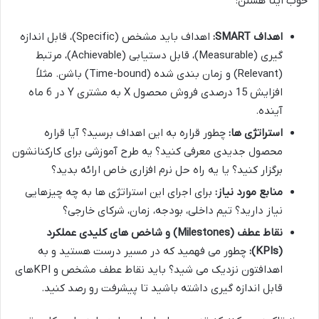
خوب اینا هستن:
اهداف SMART:
اهداف باید مشخص (Specific)، قابل اندازه
گیری (Measurable)، قابل دستیابی (Achievable)، مرتبط
(Relevant) و زمان بندی شده (Time-bound) باشن. مثلاً
افزایش 15 درصدی فروش محصول X به مشتری Y در 6 ماه
آینده.
استراتژی ها:
چطور قراره به این اهداف برسید؟ آیا قراره
محصول جدیدی معرفی کنید؟ یه طرح آموزشی برای کارکنانشون
برگزار کنید؟ یا یه راه حل نرم افزاری خاص ارائه بدید؟
منابع مورد نیاز:
برای اجرای این استراتژی ها به چه چیزهایی
نیاز دارید؟ تیم داخلی، بودجه، زمان، شرکای خارجی؟
نقاط عطف (Milestones) و شاخص های کلیدی عملکرد
(KPIs):
چطور می فهمید که در مسیر درست هستید و به
اهدافتون نزدیک می شید؟ باید نقاط عطف مشخص و KPIهای
قابل اندازه گیری داشته باشید تا پیشرفت رو رصد کنید.