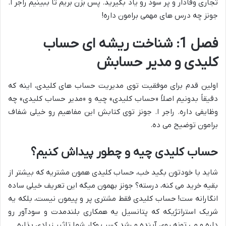
تجاری وفادار و پر سود رو یاد بگیرید. پس بزن بریم تا ببینیم راجر ا.
جونز چه درس های مهمی برامون داره!
فصل 1: شناخت ریشه ای حساب
کلیدی و مدیر حسابش
اولین قدم برای موفقیت توی مدیریت حساب های کلیدی، اینه که
دقیقاً بدونیم اصلاً «حساب کلیدی» چیه و «مدیر حساب کلیدی» چه
وظایفی داره. راجر ا. جونز توی کتابش این مفاهیم رو خیلی شفاف
برامون توضیح می ده.
حساب کلیدی چیه و چطور پیداش کنیم؟
شاید با خودتون بگید خب، حساب کلیدی همون مشتریه که بیشتر از
بقیه خرید می کنه، درسته؟ جونز بهمون میگه این تعریف خیلی ساده
انگارانه ست! حساب کلیدی فقط مشتری پر و پیمون نیست، بلکه یه
شریک استراتژیکه که پتانسیل یه همکاری بلندمدت و سودآور رو
داره و می تونه روی آینده و رشد کسب وکار شما تاثیر زیادی بذاره.