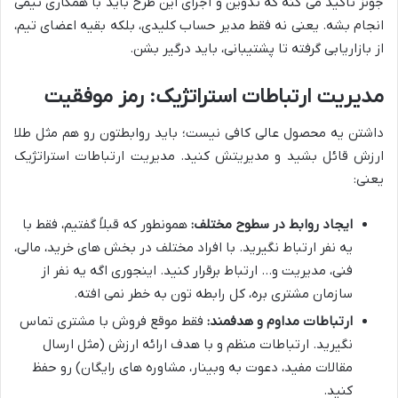
جونز تاکید می کنه که تدوین و اجرای این طرح باید با همکاری تیمی
انجام بشه. یعنی نه فقط مدیر حساب کلیدی، بلکه بقیه اعضای تیم،
از بازاریابی گرفته تا پشتیبانی، باید درگیر بشن.
مدیریت ارتباطات استراتژیک: رمز موفقیت
داشتن یه محصول عالی کافی نیست؛ باید روابطتون رو هم مثل طلا
ارزش قائل بشید و مدیریتش کنید. مدیریت ارتباطات استراتژیک
یعنی:
ایجاد روابط در سطوح مختلف:
همونطور که قبلاً گفتیم، فقط با
یه نفر ارتباط نگیرید. با افراد مختلف در بخش های خرید، مالی،
فنی، مدیریت و… ارتباط برقرار کنید. اینجوری اگه یه نفر از
سازمان مشتری بره، کل رابطه تون به خطر نمی افته.
ارتباطات مداوم و هدفمند:
فقط موقع فروش با مشتری تماس
نگیرید. ارتباطات منظم و با هدف ارائه ارزش (مثل ارسال
مقالات مفید، دعوت به وبینار، مشاوره های رایگان) رو حفظ
کنید.