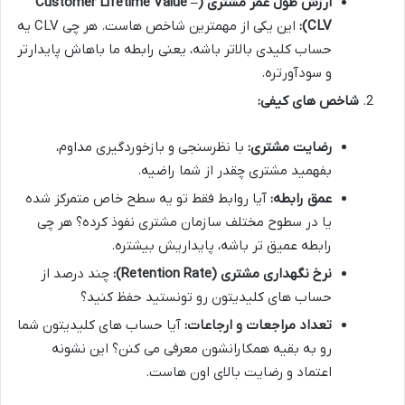
ارزش طول عمر مشتری (Customer Lifetime Value –
CLV):
این یکی از مهمترین شاخص هاست. هر چی CLV یه
حساب کلیدی بالاتر باشه، یعنی رابطه ما باهاش پایدارتر
و سودآورتره.
شاخص های کیفی:
رضایت مشتری:
با نظرسنجی و بازخوردگیری مداوم،
بفهمید مشتری چقدر از شما راضیه.
عمق رابطه:
آیا روابط فقط تو یه سطح خاص متمرکز شده
یا در سطوح مختلف سازمان مشتری نفوذ کرده؟ هر چی
رابطه عمیق تر باشه، پایداریش بیشتره.
نرخ نگهداری مشتری (Retention Rate):
چند درصد از
حساب های کلیدیتون رو تونستید حفظ کنید؟
تعداد مراجعات و ارجاعات:
آیا حساب های کلیدیتون شما
رو به بقیه همکارانشون معرفی می کنن؟ این نشونه
اعتماد و رضایت بالای اون هاست.