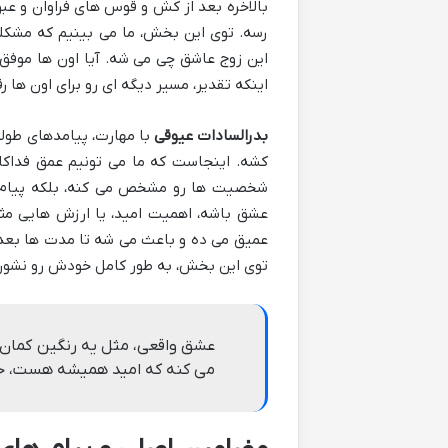
بالاخره بعد از کش و قوس های فراوان و ع
رسه. توی این بخش، ما می بینیم که مش
این زوج عاشق چی می شه. آیا اون ها موفق 
اینکه تقدیر، مسیر دیگه ای رو برای اون ها ر
بدرالسادات عیوقی
با مهارت، پیامدهای طول
کشه. اینجاست که ما می تونیم عمق فداکاری
شخصیت ها رو مشخص می کنه، بلکه پیام ا
عشق باشه، اهمیت امید، یا ارزش هایی مث
عمیق می ده و باعث می شه تا مدت ها بعد ا
توی این بخش، به طور کامل خودش رو نشون 
عشق واقعی، مثل یه رنگین کمان، 
می کنه که امید همیشه هست، حتی