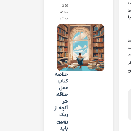
ی
3
ی
هفته
ا
پیش
ی
ت
ت
ر
ق
خلاصه
کتاب
عمل
خلاقه:
هر
آنچه از
ریک
روبین
باید