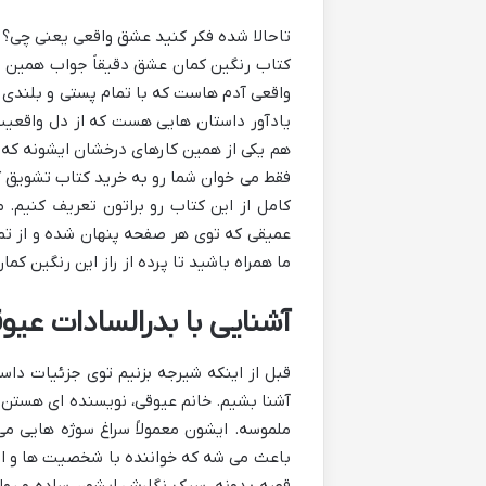
تاحالا شده فکر کنید عشق واقعی یعنی چی؟ ی
کتاب رنگین کمان عشق دقیقاً جواب همین سؤ
واقعی آدم هاست که با تمام پستی و بلندی 
یادآور داستان هایی هست که از دل واقعیت
هم یکی از همین کارهای درخشان ایشونه که 
فقط می خوان شما رو به خرید کتاب تشویق کن
کامل از این کتاب رو براتون تعریف کنیم. 
عمیقی که توی هر صفحه پنهان شده و از تما
ما همراه باشید تا پرده از راز این رنگین کمان
آشنایی با بدرالسادات عی
قبل از اینکه شیرجه بزنیم توی جزئیات داست
آشنا بشیم. خانم عیوقی، نویسنده ای هستن
ملموسه. ایشون معمولاً سراغ سوژه هایی می 
باعث می شه که خواننده با شخصیت ها و ا
قصه بدونه. سبک نگارش ایشون ساده و روان