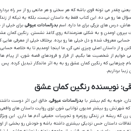
عنی چقدر می تونه قوی باشه که هر سختی و هر مانعی رو از سر راه برداره
ال ها رو می ده. این کتاب فقط یه داستان نیست، بلکه یه تیکه از زندگ
هاش، درس های بزرگی برای ما داره. اسم
بدرالسادات عیوقی
برای خیلی از م
 بیرون اومدن و به شکلی هنرمندانه روی کاغذ نشستن. رنگین کمان عش
حسابی معروف شده و دل خیلی ها رو برده. برخلاف خیلی از معرفی هایی ک
ن و از داستان اصلی چیزی نمی گن، ما اینجا اومدیم تا یه خلاصه حسابی 
می خوایم از شخصیت ها بگیم، از فراز و فرودهای قصه شون، از پیام ها
م چیزهایی که رنگین کمان عشق رو به یه اثر ماندگار تبدیل کرده. پس ب
 زیبا برداریم.
وقی: نویسنده رنگین کمان عشق
ان، خوبه یه کم بیشتر با
بدرالسادات عیوقی
، خالق این اثر دوست داشتن
 که شهرتش رو بیشتر مدیون توانایی شون توی روایت داستان های واقعی 
رن که ریشه در زندگی روزمره و تجربیات حقیقی آدم ها دارن. این ویژگی
تفاقات داستان حس نزدیکی بیشتری داشته باشه و خودش رو بخشی از او
ه و همین باعث می شه هر قشری از جامعه بتونه با نوشته هاشون ارتبا