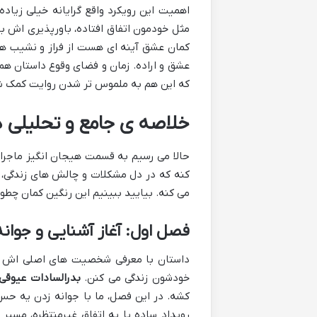
اهمیت این رویکرد واقع گرایانه خیلی زیاده
مثل خودمون اتفاق افتاده، باورپذیری اش بی
کمان عشق آینه ای هست از فراز و نشیب های
عشق و اراده. زمان و فضای وقوع داستان هم 
که این هم به ملموس تر شدن روایت کمک شا
خلاصه ی جامع و تحلیلی 
حالا می رسیم به قسمت هیجان انگیز ماجرا
کنه که در دل مشکلات و چالش های زندگی، م
می کنه. بیایید ببینیم این رنگین کمان چطو
فصل اول: آغاز آشنایی و جوان
داستان با معرفی شخصیت های اصلی اش شر
خودشون زندگی می کنن.
بدرالسادات عیوقی
کشه. در این فصل، ما با جوانه زدن یه حس
رویداد ساده یا یه اتفاق غیرمنتظره، مسیر