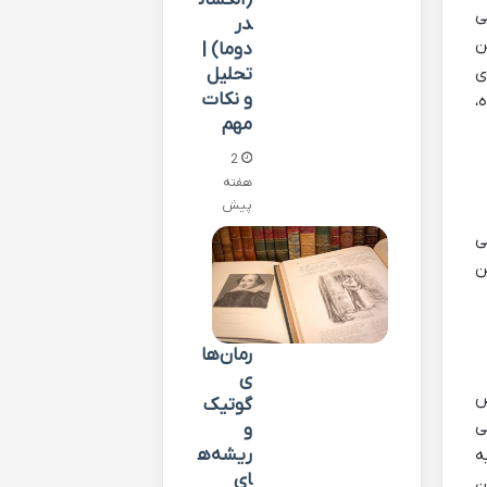
ی
در
ن
دوما) |
ی
تحلیل
و نکات
،
مهم
2
هفته
پیش
ی
ن
رمان‌ها
ی
ص
گوتیک
ی
و
ریشه‌ه
ه
ای
ن