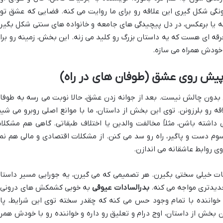
گی شکل گیری این علاقه رو برای ما روایت می کنه. فضایی که عشق تو
شه یا برعکس، در دل پیچیدگی های جامعه و خانواده های سنتی شکل بگیره
رقه ای هست که یه داستان بزرگ رو کلید می زنه. این بخش، زمینه رو برا
ا خودش همراه می سازه.
پیش روی عشق (طوفان های در راه)
بدون چالش نیست. بعد از جوانه زدن عشق، حالا نوبت می رسه به طوفا
 رو بلرزونن. توی این بخش از داستان، ما با موانع اصلی روبرو می شیم
 داشته باشن، مثلاً مخالفت والدین یا اختلاف طبقاتی. گاهی هم مشکلا
وم دست و پاگیر، راه رو سد می کنن. از مشکلات اقتصادی و مالی هم نم
 روابط عاشقانه می اندازن.
خیلی سختی بگیرن. هر تصمیمی که می گیرن، یه جورایی مسیر داستا
جدیدتری مواجه می کنه.
بدرالسادات عیوقی
به خوبی کشمکش های درونی 
واننده با تمام وجود حس می کنه که چقدر سخته توی این شرایط، پا
خش از داستان، اوج درام و تعلیق رو داره و خواننده رو با خودش همرا