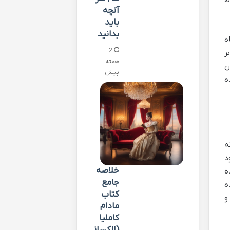
آنچه
باید
بدانید
ه
2
ر
هفته
ن
پیش
ه
ه
د
خلاصه
ه
جامع
ه
کتاب
و
مادام
کاملیا
(الکسان