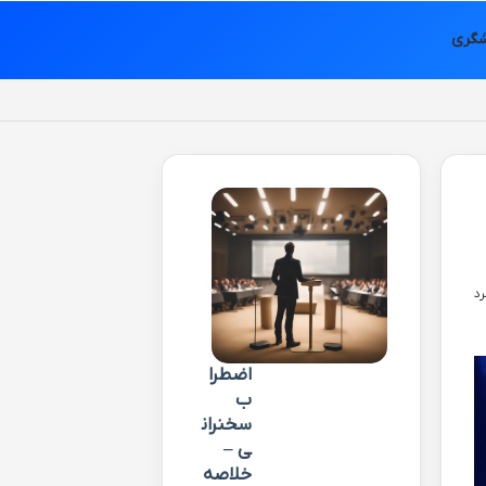
شگری
اضطرا
ب
سخنران
ی –
خلاصه