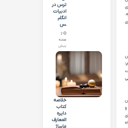
ترس در
ی
ادبیات
.
انگلی
ی
س
2
هفته
پیش
ن
؛
ت
ی
خلاصه
ن
کتاب
و
دایره
ی
المعارف
ه
ماساژ