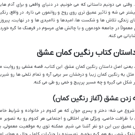
. وقتی می دونیم داستانی که می خونیم، در دنیای واقعی و برای آدم های
شتر می شه و تاثیر عمیق تری روی روح و روانمون می ذاره. در واقع، رنگی
 زندگی، تلاش ها و شکست ها، امیدها و ناامیدی ها و در نهایت، پیروز
معمولاً در جامعه خودمون و با چالش های مرسوم در فرهنگ ما گره خورده
یانی می کنه.
داستان کتاب رنگین کمان عشق
، یعنی اصل داستان رنگین کمان عشق. این کتاب، قصه عشقی رو روایت م
ثل یه رنگین کمان زیبا و درخشان سر برمی آره و تمام تلخی ها رو شیری
ر شکل می گیره و چه مسیر پرپیچ و خمی رو طی می کنه.
ه زدن عشق (آغاز رنگین کمان)
وع می شه؛ دختر و پسری جوان که هر کدوم در خانواده و شرایط خا
با ظرافت خاصی، ویژگی های اخلاقی و اجتماعی هر کدوم رو به تصویر م
 عمیق بین این دو نفر آشنا می شیم. ممکنه توی یه موقعیت معمولی، ی
 زندگی شون به هم گره بخوره. نویسنده با جزئیات کامل، حال و هوای او