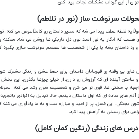
خوان از این گرداب مشکلات نجات پیدا کنن.
لات سرنوشت ساز (نور در تلاطم)
اً یه نقطه عطف پیدا می شه که مسیر داستان رو کاملاً عوض می کنه. تو
 هست که انگار یه نور امید توی دل تاریکی ها روشن می شه. ممکنه ی
وارد داستان بشه یا یکی از شخصیت ها تصمیم سرنوشت سازی بگیره ک
ش های بی وقفه ی قهرمانان داستان برای حفظ عشق و زندگی مشترک شو
 ساختن آینده ای که آرزوش رو دارن، از خیلی چیزها بگذرن. این بخش ا
اجهه با سختی ها، قوی تر می شن و شخصیت شون رشد می کنه. تحولا
دم های ساده ای که اول داستان دیدیم، حالا تبدیل به افرادی باتجربه 
ون بجنگن. این فصل، پر از امید و مبارزه ست و به ما یادآوری می کنه ک
اهی برای رسیدن به آرامش پیدا کرد.
درس های زندگی (رنگین کمان کامل)