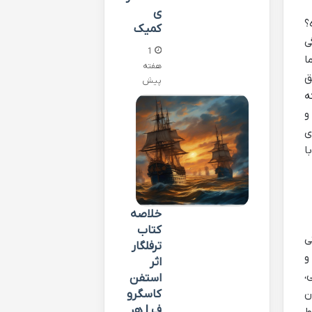
ی
؟
کمیک
ی
1
ا
هفته
ق
پیش
ه
و
ی
ا
خلاصه
کتاب
ی
ترفلگار
و
اثر
،
استفن
ن
کاسگرو
ف | هر
ط