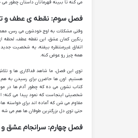
می کنه تا ببینه قهرمانان داستان چطور می 
فصل سوم: نقطه ی عطف و تحو
وقتی مشکلات به اوج خودشون می رسن، معمول
رنگین کمان عشق، این نقطه عطف، لحظه ای
اتفاق غیرمنتظره بیفته، یه شخصیت جدید 
همه چیز رو عوض کنه.
توی این فصل، ما شاهد فداکاری ها و تلا
هستیم. اون ها حاضرن برای رسیدن به هم و
کتاب نشون می ده که چطور آدم ها در مو
شخصیتی اینجاست که نمود پیدا می کنه؛ از آ
مقاوم می شن که آماده اند برای خواسته هاش
حتی توی دل بزرگترین طوفان ها هم می شه ر
فصل چهارم: سرانجام عشق و 