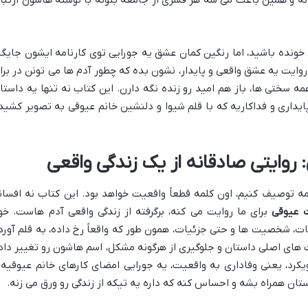
خونده باشید، اما رنگین کمان عشق یه جورایی توی کارنامه ایشون جایگا
 روایت یه عشق واقعی و پایدار، نشون بده که چطور آدم ها می تونن در براب
 سختی ها، باز هم امید رو زنده نگه دارن. این کتاب نه تنها یه داستا
ایداری و فداکاریه که با قلم شیوا و دلنشین خانم عیوقی به تصویر کشید
وایتی صادقانه از یک زندگی واقعی
ه توصیف کنیم، اون کلمه قطعاً واقعیت خواهد بود. این کتاب نه افسان
ت عیوقی
برای ما روایت می کنه، برگرفته از زندگی واقعی آدم هاست. خو
قات، شخصیت ها و حتی جزئیات، همون طور که واقعاً رخ داده، به قلم آورد
ی اصلی داستان و جلوگیری از هرگونه مشکل، اسم هاشون رو تغییر داد
یکرد، یعنی وفاداری به واقعیت، یه جورایی امضای کارهای خانم عیوقیه 
ان همراه بشه و احساس کنه که داره یه تیکه از زندگی رو ورق می زنه.