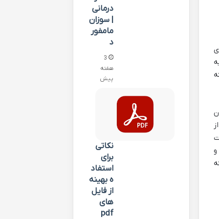
درمانی
| سوزان
مامفور
د
ی
3
ه
هفته
ه
پیش
ن
ز
ت
نکاتی
و
برای
ه
استفاد
ه بهینه
از فایل
های
pdf