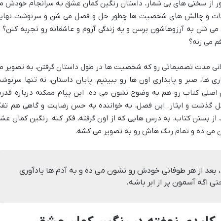
بور از سختی های بی شمار، داستان رنگین کمان عشق به سرانجام خودش م
کلات و چالش های شخصیت ها چطور حل و فصل می شن و سرنوشت نهای
می شن به آرزوهاشون برسن و یه زندگی آروم و عاشقانه رو تجربه کنن؟ ی
قم می زنه؟
انی مدت تصمیماتی رو که شخصیت ها در طول داستان گرفتن، به تصویر م
 ها، صبر و پایداری اون ها رو ببینیم. پایان داستان، نه تنها سرنوش
صلی کتاب رو هم به وضوح نشون می ده. این پیام ممکنه درباره قدر
ل گذشت و ایثار. این فصل، به خواننده یه حس رضایت و گاهی هم تفک
ز بستن کتاب، به درس هایی که از اون گرفته، فکر کنه. رنگین کمان عش
می ده و تمام رنگ هاش رو به تصویر می کشه.
بعد از هر طوفانی خودش رو نشون می ده و به آدم ها یادآوری
 اگه آسمون پر از ابر باشه.