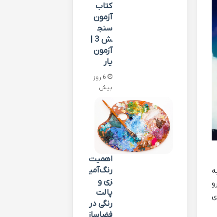
کتاب
آزمون
سنج
ش 3 |
آزمون
یار
6 روز
پیش
اهمیت
رنگ‌آمی
ه
زی و
و
پالت
ی
رنگی در
فضاساز