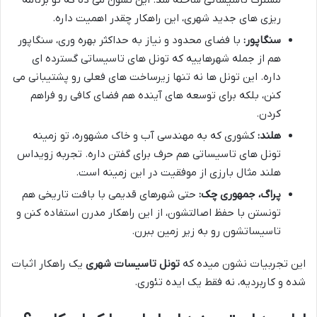
مشترک تاسیساتی ساخته شد. این نشون می ده که تو برنامه
ریزی های جدید شهری، این راهکار چقدر اهمیت داره.
سنگاپور:
با فضای محدود و نیاز به حداکثر بهره وری، سنگاپور
هم از جمله شهرهاییه که تونل های تاسیساتی گسترده ای
داره. این تونل ها نه تنها زیرساخت های فعلی رو پشتیبانی می
کنن، بلکه برای توسعه های آینده هم فضای کافی رو فراهم
کردن.
هلند:
کشوری که به مهندسی آب و خاک مشهوره، تو زمینه
تونل های تاسیساتی هم حرف برای گفتن داره. تجربه زویداس
هلند مثال بارزی از موفقیت در این زمینه است.
پراگ، جمهوری چک:
حتی شهرهای قدیمی با بافت تاریخی هم
تونستن با حفظ اصالتشون، از این راهکار مدرن استفاده کنن و
تاسیساتشون رو به زیر زمین ببرن.
این تجربیات نشون میده که
تونل تاسیسات شهری
یک راهکار اثبات
شده و کاربردیه، نه فقط یک ایده تئوری.