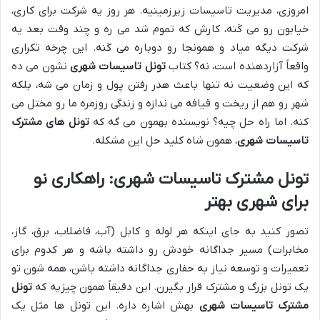
امروزی، مدیریت تاسیسات زیرزمینیه. هر روز یه شرکت برای کاری،
خیابون رو می کَنه، کارش که تموم شد می ره و چند وقت بعد یه
شرکت دیگه میاد و همونجا رو دوباره می کَنه. این چرخه تکراری
واقعاً آزاردهنده است، نه؟ کتاب
تونل تاسیسات شهری
نشون می ده
که این وضعیت نه تنها باعث هدر رفتن پول و زمان می شه، بلکه
شهر رو هم از ریخت و قیافه می ندازه و زندگی روزمره ما رو مختل می
کنه. اما راه حل چیه؟ نویسنده بهمون می گه که
تونل های مشترک
تاسیسات شهری
، همون شاه کلید حل این مشکله.
تونل مشترک تاسیسات شهری: راهکاری نو
برای شهری بهتر
تصور کنید به جای اینکه هر لوله و کابل (آب، فاضلاب، برق، گاز،
مخابرات) مسیر جداگانه خودش رو داشته باشه و هر کدوم برای
تعمیرات و توسعه نیاز به حفاری جداگانه داشته باشن، همه شون تو
یک تونل بزرگ و مشترک قرار بگیرن. این دقیقاً همون چیزیه که
تونل
مشترک تاسیسات شهری
بهش اشاره داره. این تونل ها مثل یک