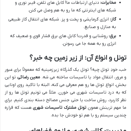
مخابرات:
دنیای ارتباطات ما! کابل های تلفن، فیبر نوری و
شبکه های اینترنتی که ما رو به هم وصل می کنن.
گاز:
انرژی گرمایشی و پخت و پز. شبکه های انتقال گاز طبیعی
به منازل و صنایع.
برق:
روشنایی و قدرت! کابل های برق فشار قوی و ضعیف که
انرژی رو به همه جا می رسونن.
تونل و انواع آن: از زیر زمین چه خبر؟
خب، خودِ تونل چیه؟ تونل یک گذرگاه زیرزمینیه که معمولاً برای عبور
و مرور، انتقال مواد یا تاسیسات ساخته می شه.
معین رضائی
تو این
بخش، انواع تونل ها رو هم معرفی می کنه، البته با تاکید روی اونایی
که به درد تاسیسات شهری می خورن. مثلاً می تونیم تونل ها رو از
نظر کاربرد، روش ساخت یا حتی جنس مصالح دسته بندی کنیم. برای
ما مهم ترینش همون
تونل مشترک تاسیسات شهری
هست که قراره
چندین سیستم رو با هم تو خودش جا بده.