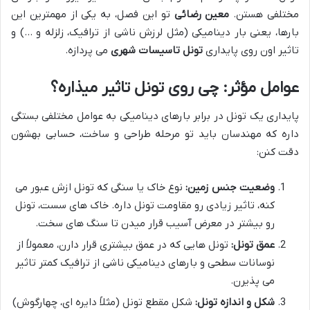
مختلفی هستن.
معین رضائی
تو این فصل، به یکی از مهمترین این
بارها، یعنی بار دینامیکی (مثل لرزش ناشی از ترافیک، زلزله و …) و
تاثیر اون روی پایداری
تونل تاسیسات شهری
می پردازه.
عوامل مؤثر: چی روی تونل تاثیر میذاره؟
پایداری یک تونل در برابر بارهای دینامیکی به عوامل مختلفی بستگی
داره که مهندسان باید تو مرحله طراحی و ساخت، حسابی بهشون
دقت کنن:
وضعیت جنس زمین:
نوع خاک یا سنگی که تونل ازش عبور می
کنه، تاثیر زیادی رو مقاومت تونل داره. خاک های سست، تونل
رو بیشتر در معرض آسیب قرار میدن تا سنگ های سخت.
عمق تونل:
تونل هایی که در عمق بیشتری قرار دارن، معمولاً از
نوسانات سطحی و بارهای دینامیکی ناشی از ترافیک کمتر تاثیر
می پذیرن.
شکل و اندازه تونل:
شکل مقطع تونل (مثلاً دایره ای، چهارگوش)