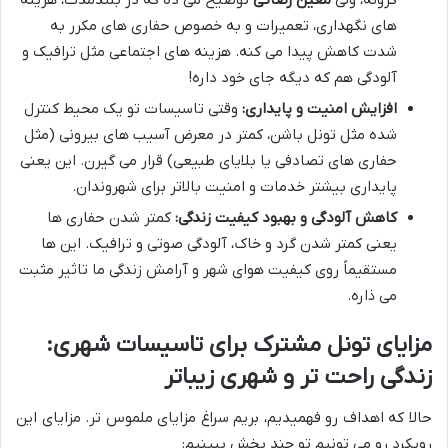
گرونه، ولی
معین رضائی
توضیح می ده که در بلندمدت، هزینه
های نگهداری، تعمیرات و به خصوص حفاری های مکرر به
شدت کاهش پیدا می کنه. هزینه های اجتماعی مثل ترافیک و
آلودگی هم که دیگه جای خود داره!
افزایش امنیت و پایداری:
وقتی تاسیسات تو یک محیط کنترل
شده مثل تونل باشن، کمتر در معرض آسیب های بیرونی (مثل
حفاری های تصادفی یا بلایای طبیعی) قرار می گیرن. این یعنی
پایداری بیشتر خدمات و امنیت بالاتر برای شهروندان.
کاهش آلودگی و بهبود کیفیت زندگی:
کمتر شدن حفاری ها
یعنی کمتر شدن گرد و خاک، آلودگی صوتی و ترافیک. این ها
مستقیماً روی کیفیت هوای شهر و آرامش زندگی ما تاثیر مثبت
می ذاره.
مزایای تونل مشترک برای تاسیسات شهری:
زندگی راحت تر و شهری زیباتر
حالا که اهداف رو فهمیدیم، بریم سراغ مزایای ملموس تر. مزایای این
رویکرد رو می تونیم تو چند بخش ببینیم: