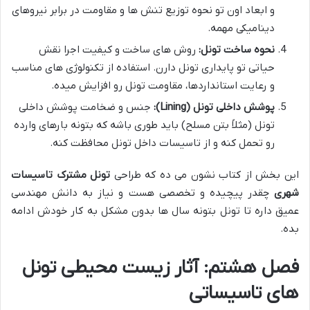
و ابعاد اون تو نحوه توزیع تنش ها و مقاومت در برابر نیروهای
دینامیکی مهمه.
نحوه ساخت تونل:
روش های ساخت و کیفیت اجرا نقش
حیاتی تو پایداری تونل دارن. استفاده از تکنولوژی های مناسب
و رعایت استانداردها، مقاومت تونل رو افزایش میده.
پوشش داخلی تونل (Lining):
جنس و ضخامت پوشش داخلی
تونل (مثلاً بتن مسلح) باید طوری باشه که بتونه بارهای وارده
رو تحمل کنه و از تاسیسات داخل تونل محافظت کنه.
این بخش از کتاب نشون می ده که طراحی
تونل مشترک تاسیسات
شهری
چقدر پیچیده و تخصصی هست و نیاز به دانش مهندسی
عمیق داره تا تونل بتونه سال ها بدون مشکل به کار خودش ادامه
بده.
فصل هشتم: آثار زیست محیطی تونل
های تاسیساتی