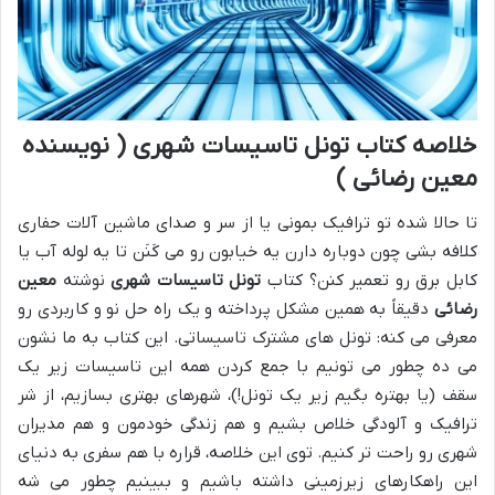
خلاصه کتاب تونل تاسیسات شهری ( نویسنده
معین رضائی )
تا حالا شده تو ترافیک بمونی یا از سر و صدای ماشین آلات حفاری
کلافه بشی چون دوباره دارن یه خیابون رو می کَنَن تا یه لوله آب یا
کابل برق رو تعمیر کنن؟ کتاب
تونل تاسیسات شهری
نوشته
معین
رضائی
دقیقاً به همین مشکل پرداخته و یک راه حل نو و کاربردی رو
معرفی می کنه: تونل های مشترک تاسیساتی. این کتاب به ما نشون
می ده چطور می تونیم با جمع کردن همه این تاسیسات زیر یک
سقف (یا بهتره بگیم زیر یک تونل!)، شهرهای بهتری بسازیم، از شر
ترافیک و آلودگی خلاص بشیم و هم زندگی خودمون و هم مدیران
شهری رو راحت تر کنیم. توی این خلاصه، قراره با هم سفری به دنیای
این راهکارهای زیرزمینی داشته باشیم و ببینیم چطور می شه