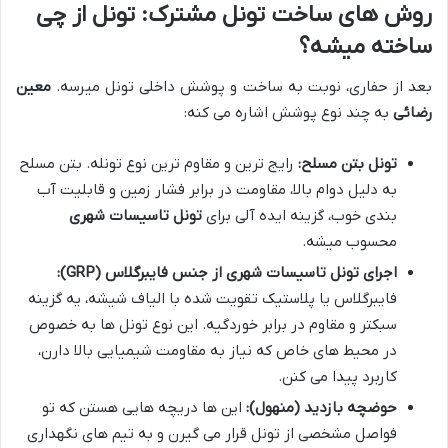
روش های ساخت تونل مشترک: تونل از چی
ساخته میشه؟
بعد از حفاری، نوبت به ساخت و پوشش داخلی تونل میرسه.
معین
رضائی
به چند نوع پوشش اشاره می کنه:
تونل بتن مسلح:
رایج ترین و مقاوم ترین نوع تونله. بتن مسلح
به دلیل دوام بالا، مقاومت در برابر فشار زمین و قابلیت آب
بندی خوب، گزینه ایده آلی برای
تونل تاسیسات شهری
محسوب میشه.
اجرای تونل تاسیسات شهری از جنس فایبرگلاس (GRP):
فایبرگلاس یا پلاستیک تقویت شده با الیاف شیشه، یه گزینه
سبکتر و مقاوم در برابر خوردگیه. این نوع تونل ها به خصوص
در محیط های خاص که نیاز به مقاومت شیمیایی بالا دارن،
کاربرد پیدا می کنن.
حوضچه بازدید (منهول):
این ها دریچه هایی هستن که تو
فواصل مشخصی از تونل قرار می گیرن و به تیم های نگهداری