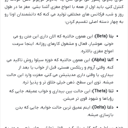
کنترل کنی، باید اول از همه با امواج مغزی آشنا بشی. مغز ما در طول
روز و شب، فرکانس های مختلفی تولید می کنه که دانشمندان اونا رو
به چهار دسته اصلی تقسیم کردن:
بتا (Beta):
این همون حالتیه که الان داری این متن رو می
خونی. هوشیار، فعال و مشغول کارهای روزانه. اینجا سرعت
امواج مغزی بالاتره.
آلفا (Alpha):
این همون حالتیه که خوزه سیلوا روش تاکید می
کنه. وقتی آروم و ریلکس هستی، قبل از خواب یا بعد از
بیداری، یا وقتی داری مدیتیشن می کنی، مغزت وارد این حالت
میشه. توی این سطح، ذهن خیلی خلاق تر و پذیرا تره.
تتا (Theta):
این حالت بین بیداری و خواب عمیقه، جایی که
رؤیاها و شهود قوی تر میشن.
دلتا (Delta):
اینم عمیق ترین حالت خوابه، جایی که بدن
بازسازی میشه.
خوزه سیلوا میگه کلید باز کردن قفل توانایی های ذهن، ورود به