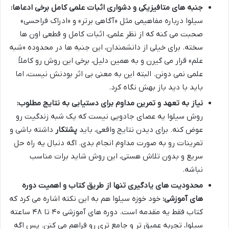
جنبه های متافیزیکی و دشواری اثبات علمی کامل برخی ادعاها:
سیلوا درباره مفاهیمی مثل «آگاهی برتر» و «ادراک فراحسی»
صحبت می کنه که از نظر علمی، اثبات کامل و قطعی اون ها
سخته. برای خیلی از دانشمندان، این جنبه ها در محدوده «شبه
علم» قرار می گیرن و به همین دلیل، برخی این روش رو کاملاً
علمی نمی دونن. البته این به معنی بی اثر بودنش نیست، اما
باید با دید باز بهش نگاه کرد.
نیاز به تعهد و تمرین مداوم برای دستیابی به نتایج مطلوب:
روش سیلوا یه عصای جادویی نیست که یک شبه زندگیت رو
عوض کنه. برای دیدن نتایج واقعی، باید
پشتکار
داشته باشی و
تمرینات رو به صورت مداوم انجام بدی. اگه دنبال یه راه حل
سریع و بدون تلاش هستی، این روش شاید برات مناسب
نباشه.
محدودیت های یادگیری تنها از طریق کتاب و اهمیت دوره
های آموزشی:
خود خوزه سیلوا هم به این نکته اشاره می کرد که
کتاب فقط یه مقدمه است. دوره های آموزشی ۴۰ تا ۴۸ ساعته
سیلوا، تجربه عمیق تر و جامع تری رو فراهم می کنن. پس اگه