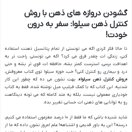
گشودن دروازه های ذهن با روش
کنترل ذهن سیلوا: سفر به درون
خودت!
تا حالا فکر کردی اگه می تونستی از تمام پتانسیل ذهنت استفاده
کنی، زندگی ات چقدر فرق می کرد؟ اگه می تونستی راحت تر به
اهدافت برسی، استرست کمتر بشه، حافظه ات قوی تر بشه و حتی
درد و بیماری رو کنترل کنی؟ خب، خوزه سیلوا توی کتاب معروفش،
«روش کنترل ذهن سیلوا»
، بهت نشون می ده که چطور این کار
شدنیه. این کتاب که با کمک فیلیپ میل نوشته شده، فقط یه کتاب
خودیاری معمولی نیست، بلکه یه متد کامله که می تونه دیدگاهت
رو به توانایی های ذهنی ات حسابی تغییر بده.
شاید شنیده باشی که ما فقط از ۱۰ درصد مغزمون استفاده می کنیم،
درسته؟ این یه باور قدیمی و اشتباهه! علم امروز نشون داده که ما از