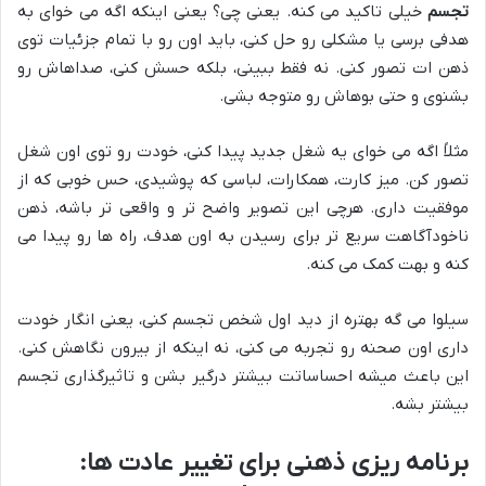
تجسم
خیلی تاکید می کنه. یعنی چی؟ یعنی اینکه اگه می خوای به
هدفی برسی یا مشکلی رو حل کنی، باید اون رو با تمام جزئیات توی
ذهن ات تصور کنی. نه فقط ببینی، بلکه حسش کنی، صداهاش رو
بشنوی و حتی بوهاش رو متوجه بشی.
مثلاً اگه می خوای یه شغل جدید پیدا کنی، خودت رو توی اون شغل
تصور کن. میز کارت، همکارات، لباسی که پوشیدی، حس خوبی که از
موفقیت داری. هرچی این تصویر واضح تر و واقعی تر باشه، ذهن
ناخودآگاهت سریع تر برای رسیدن به اون هدف، راه ها رو پیدا می
کنه و بهت کمک می کنه.
سیلوا می گه بهتره از دید اول شخص تجسم کنی، یعنی انگار خودت
داری اون صحنه رو تجربه می کنی، نه اینکه از بیرون نگاهش کنی.
این باعث میشه احساساتت بیشتر درگیر بشن و تاثیرگذاری تجسم
بیشتر بشه.
برنامه ریزی ذهنی برای تغییر عادت ها: