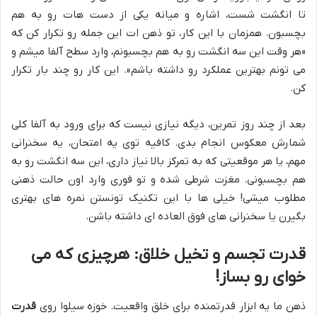
تا انگشت شست، اشاره و میانه یکی از دست هات رو به هم
بچسبون. همزمان با این کار، تو ذهن ات این جمله رو تکرار کن که
«هر وقت این سه انگشت رو به هم بچسبونم، وارد سطح آلفا میشم و
می تونم بهترین عملکرد رو داشته باشم». این کار رو چند بار تکرار
کن.
بعد از چند روز تمرین، دیگه نیازی نیست که برای ورود به آلفا کلی
شمارش معکوس انجام بدی. کافیه توی یه امتحان، یه سخنرانی
مهم، یا هر موقعیتی که به تمرکز بالا نیاز داری، این سه انگشت رو به
هم بچسبونی. مغزت شرطی شده و تو فوری وارد اون حالت ذهنی
مطلوب میشی! خیلی ها با این تکنیک تونستن نمره های بهتری
بگیرن یا سخنرانی های فوق العاده ای داشته باشن.
قدرت تجسم و تخیل خلاق: هرچیزی که می
خوای رو بساز!
ذهن ما یه ابزار قدرتمنده برای خلق واقعیت. خوزه سیلوا روی
قدرت