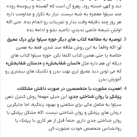
تند و گهی خسته رود، رهرو آن است که آهسته و پیوسته رود».
متد سیلوا معجزه یه شبه نیست. نیاز به تکرار و مداومت داره.
هر روز چند دقیقه وقت بذار و تمرینات رو انجام بده. حتی اگه
اولش نتیجه خاصی ندیدی، ناامید نشو و ادامه بده.
توصیه به مطالعه کتاب های دیگر خوزه سیلوا برای درک عمیق
تر:
اگه واقعاً به این روش علاقه مند شدی، فقط به همین
خلاصه یا حتی همین کتاب اکتفا نکن. خوزه سیلوا کتاب های
دیگه ای هم داره مثل
«انسان شفابخش»
و
«دستان شفابخش»
که می تونن دید عمیق تری بهت بدن و تکنیک های بیشتری رو
آموزش بدن.
اهمیت مشورت با متخصصین در صورت داشتن مشکلات
پزشکی یا روان شناختی جدی:
این خیلی مهمه! روش کنترل ذهن
سیلوا یه مکمل عالی برای سلامتی و بهبود زندگیه، اما جایگزین
درمان های پزشکی و روان شناختی نیست. اگه مشکل پزشکی یا
روان شناختی جدی داری، حتماً قبل از هر کاری با پزشک یا
روانشناس متخصص خودت مشورت کن.