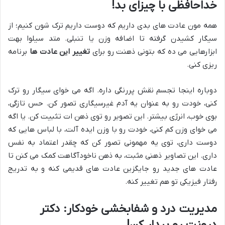
خداحافظی با چیزای بد!
همه مون عادت های بدی داریم که دوست داریم ترک شون کنیم؛ از
سیگار کشیدن گرفته تا اضافه وزن یا تنبلی. متد سیلوا بهت
ابزارهایی می ده که بتونی ذهنت رو برای
تغییر این عادت ها
برنامه
ریزی کنی.
دوباره اینجا تجسم نقش پررنگی داره. اگه می خوای سیگار رو ترک
کنی، خودت رو به عنوان یه آدم غیرسیگاری تصور کن. حس تازگی،
بوی خوب، انرژی بیشتر. این تصویر رو توی ذهن ات تثبیت کن. یا اگه
می خوای وزن کم کنی، خودت رو با وزن ایده آلت، با لباس هایی که
دوست داری، توی یه مهمونی تصور کن که چقدر اعتماد به نفس
داری. این تصاویر ذهنی مثبت، به ذهن ناخودآگاهت کمک می کنن تا
عادت های جدید رو جایگزین عادت های قدیمی کنه و به تدریج
رفتار فیزیکی تو هم تغییر کنه.
مدیریت درد و شفابخشی خودکار: دکتر