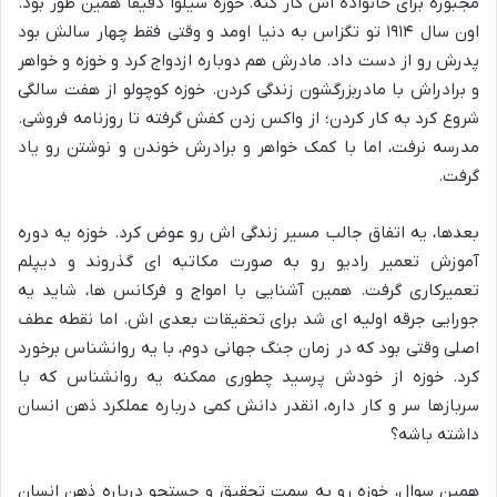
مجبوره برای خانواده اش کار کنه. خوزه سیلوا دقیقاً همین طور بود.
اون سال ۱۹۱۴ تو تگزاس به دنیا اومد و وقتی فقط چهار سالش بود
پدرش رو از دست داد. مادرش هم دوباره ازدواج کرد و خوزه و خواهر
و برادراش با مادربزرگشون زندگی کردن. خوزه کوچولو از هفت سالگی
شروع کرد به کار کردن؛ از واکس زدن کفش گرفته تا روزنامه فروشی.
مدرسه نرفت، اما با کمک خواهر و برادرش خوندن و نوشتن رو یاد
گرفت.
بعدها، یه اتفاق جالب مسیر زندگی اش رو عوض کرد. خوزه یه دوره
آموزش تعمیر رادیو رو به صورت مکاتبه ای گذروند و دیپلم
تعمیرکاری گرفت. همین آشنایی با امواج و فرکانس ها، شاید یه
جورایی جرقه اولیه ای شد برای تحقیقات بعدی اش. اما نقطه عطف
اصلی وقتی بود که در زمان جنگ جهانی دوم، با یه روانشناس برخورد
کرد. خوزه از خودش پرسید چطوری ممکنه یه روانشناس که با
سربازها سر و کار داره، انقدر دانش کمی درباره عملکرد ذهن انسان
داشته باشه؟
همین سوال، خوزه رو به سمت تحقیق و جستجو درباره ذهن انسان