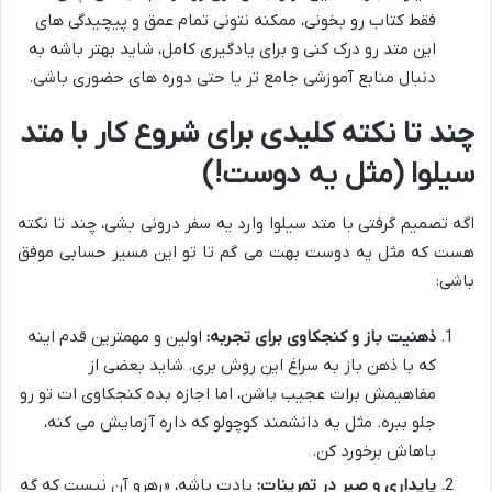
فقط کتاب رو بخونی، ممکنه نتونی تمام عمق و پیچیدگی های
این متد رو درک کنی و برای یادگیری کامل، شاید بهتر باشه به
دنبال منابع آموزشی جامع تر یا حتی دوره های حضوری باشی.
چند تا نکته کلیدی برای شروع کار با متد
سیلوا (مثل یه دوست!)
اگه تصمیم گرفتی با متد سیلوا وارد یه سفر درونی بشی، چند تا نکته
هست که مثل یه دوست بهت می گم تا تو این مسیر حسابی موفق
باشی:
ذهنیت باز و کنجکاوی برای تجربه:
اولین و مهمترین قدم اینه
که با ذهن باز به سراغ این روش بری. شاید بعضی از
مفاهیمش برات عجیب باشن، اما اجازه بده کنجکاوی ات تو رو
جلو ببره. مثل یه دانشمند کوچولو که داره آزمایش می کنه،
باهاش برخورد کن.
پایداری و صبر در تمرینات:
یادت باشه، «رهرو آن نیست که گه