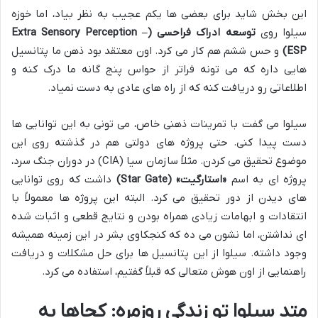
این بخش شاید برای بعضی ها یکم عجیب به نظر بیاد، اما خوزه
سیلوا روی
توسعه ادراک فراحسی (Extra Sensory Perception –
ESP)
و حس ششم هم کار می کرد. اون معتقد بود ذهن ما پتانسیل
هایی داره که می تونه فراتر از حواس پنج گانه ما درک کنه و
اطلاعاتی رو دریافت کنه که از راه های عادی به دست نمیاد.
سیلوا می گفت با تمرینات ذهنی خاص، می تونی به این توانایی ها
دست پیدا کنی. حتی پروژه های دولتی هم در گذشته روی این
موضوع تحقیق می کردن. مثلاً سازمان سیا (CIA) در دوران جنگ سرد،
پروژه ای به اسم
«استارگیت» (Star Gate)
داشت که روی توانایی
های دیدن از دور تحقیق می کرد. البته این پروژه ها معمولاً با
انتقادات و ابهامات زیادی همراه بودن و نتایج قطعی و اثبات شده
ای نداشتن، اما نشون می ده که کنجکاوی بشر در این زمینه همیشه
وجود داشته. سیلوا از این پتانسیل ها برای حل مشکلات و دریافت
راهنمایی از اون هوش متعالی که قبلاً گفتیم، استفاده می کرد.
متد سیلوا تو زندگی روزمره: کجاها به