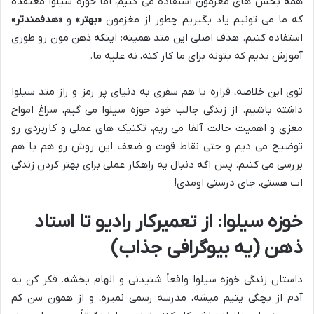
همه بخش های مغزمون استفاده می کنیم، اما خوزه سیلوا معتقده
که ما می تونیم یاد بگیریم چطور از مغزمون
«بهتر»
و
«هدفمندتر»
استفاده کنیم. هدف اصلی این متد همینه: اینکه ذهن مون رو طوری
آموزش بدیم که بتونه برای ما کار کنه، نه علیه ما.
توی این خلاصه، قراره با هم سفری به دنیای پر رمز و راز متد سیلوا
داشته باشیم. از زندگی جالب خود خوزه سیلوا می گیم، سراغ امواج
مغزی و اهمیت حالت آلفا می ریم، تکنیک های عملی و کاربردی رو
توضیح می دیم و حتی نقاط قوت و ضعف این روش رو هم با هم
بررسی می کنیم. پس اگه دنبال یه راهکار عملی برای بهتر کردن زندگی
ات هستی، جای درستی اومدی!
خوزه سیلوا: از تعمیرکار رادیو تا استاد
ذهن (یه بیوگرافی جذاب)
داستان زندگی خوزه سیلوا واقعاً شنیدنی و الهام بخشه. فکر کن یه
آدم از بچگی یتیم میشه، مدرسه رسمی نمیره، و از همون سن کم