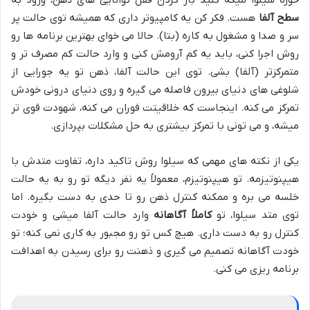
سطح آلفا
هست. فکر کن یه کامپیوتر داری که همیشه توی حالت پر
سر و صدا و مشغول به کاره (بتا). حالا می خوای بهترین برنامه ها رو
روش اجرا کنی، باید یه کم آرومش کنی و وارد حالت کم مصرف تر و
متمرکزتر (آلفا) بشی. توی این حالت آلفا، ذهن تو یه جورایی از
شلوغی های دنیای بیرون فاصله می گیره و روی دنیای درونی خودش
تمرکز می کنه. اینجاست که خلاقیتت فوران می کنه، شهودت قوی تر
میشه، و می تونی با تمرکز بیشتری به حل مشکلات بپردازی.
یکی از نکته های مهمی که سیلوا روش تاکید داره، تفاوت متدش با
هیپنوتیزمه. تو هیپنوتیزم، معمولاً یه نفر دیگه تو رو به یه حالت
خلسه می بره و ممکنه کنترل ذهن رو تا حدی به دست بگیره. اما
توی متد سیلوا، تو
کاملاً آگاهانه
وارد حالت آلفا میشی و خودت
کنترل رو به دست داری. هیچ کس تو رو مجبور به کاری نمی کنه؛ تو
خودت آگاهانه تصمیم می گیری و ذهنت رو برای رسیدن به اهدافت
برنامه ریزی می کنی.