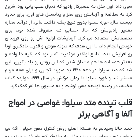
سوق داد. اون مثل یه تعمیرکار رادیو که دنبال عیب یابی بود، شروع
کرد به مطالعه و آزمایش روی مغز و پتانسیل های اون. برای حدود
بیست سال، خوزه سیلوا بدون هیچ چشم داشت مالی، از درآمد مغازه
تعمیر رادیویش که حالا حسابی هم معروف شده بود، برای
تحقیقاتش استفاده می کرد. آزمایشات اولیه اش رو روی فرزندان
خودش انجام داد، با این هدف که بتونه هوش و قدرت یادگیری اونا
رو افزایش بده. نتایج اونقدر موفقیت آمیز بود که بقیه خانواده و
بعدتر همسایه ها هم مشتاق شدن که این روش رو یاد بگیرن. این
شد که متد سیلوا در دهه ۱۹۶۰ به صورت تجاری و برای همه مردم
منتشر شد و خوزه سیلوا تا زمان مرگش در سال ۱۹۹۹، دوازده کتاب
مختلف در زمینه توسعه ذهن نوشت و به میلیون ها نفر کمک کرد.
قلب تپنده متد سیلوا: غواصی در امواج
آلفا و آگاهی برتر
خب، حالا رسیدیم به هسته اصلی روش کنترل ذهن سیلوا. اگه می
خوای بدونی چطور می تونی مثل یه جادوگر کوچولو ذهن خودت رو