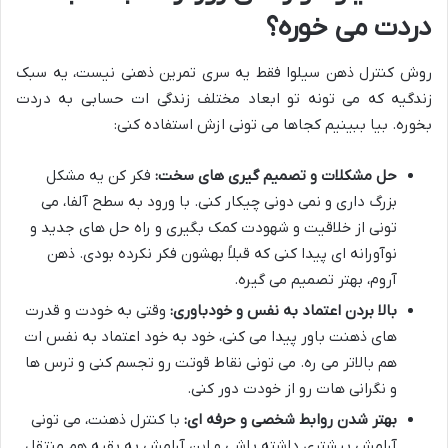
دردت می خوره؟
روش کنترل ذهن سیلوا فقط یه سری تمرین ذهنی نیست، یه سبک
زندگیه که می تونه تو ابعاد مختلف زندگی ات حسابی به دردت
بخوره. بیا ببینیم کجاها می تونی ازش استفاده کنی:
حل مشکلات و تصمیم گیری های سخت:
فکر کن یه مشکل
بزرگ داری و نمی دونی چیکار کنی. با ورود به سطح آلفا، می
تونی از خلاقیت و شهودت کمک بگیری و راه حل های جدید و
نوآورانه ای پیدا کنی که قبلاً بهشون فکر نکرده بودی. ذهن
آروم، بهتر تصمیم می گیره.
بالا بردن اعتماد به نفس و خودباوری:
وقتی به خودت و قدرت
های ذهنت باور پیدا می کنی، خود به خود اعتماد به نفس ات
هم بالاتر می ره. می تونی نقاط قوتت رو تجسم کنی و ترس ها
و نگرانی هات رو از خودت دور کنی.
بهتر شدن روابط شخصی و حرفه ای:
با کنترل ذهنت، می تونی
آرامش بیشتری داشته باشی و این آرامش به بقیه هم منتقل