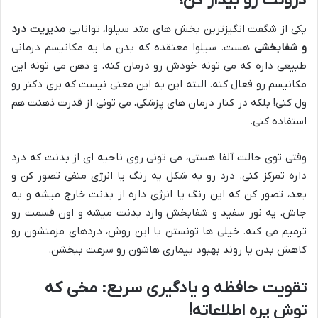
درونت رو بیدار کن!
یکی از شگفت انگیزترین بخش های متد سیلوا، توانایی
مدیریت درد
و شفابخشی
هست. سیلوا معتقده که بدن ما یه مکانیسم درمانی
طبیعی داره که می تونه خودش رو درمان کنه، و ذهن می تونه این
مکانیسم رو فعال کنه. البته این به این معنی نیست که بری دکتر رو
ول کنی! بلکه در کنار درمان های پزشکی، می تونی از قدرت ذهنت هم
استفاده کنی.
وقتی توی حالت آلفا هستی، می تونی روی ناحیه ای از بدنت که درد
داره تمرکز کنی. درد رو به شکل یه رنگ یا انرژی منفی تصور کن و
بعد، تصور کن که این رنگ یا انرژی داره از بدنت خارج میشه و به
جاش، یه نور سفید و شفابخش وارد بدنت میشه و اون قسمت رو
ترمیم می کنه. خیلی ها تونستن با این روش، دردهای مزمنشون رو
کاهش بدن یا روند بهبود بیماری هاشون رو سرعت ببخشن.
تقویت حافظه و یادگیری سریع: مخی که
توش پره اطلاعاته!