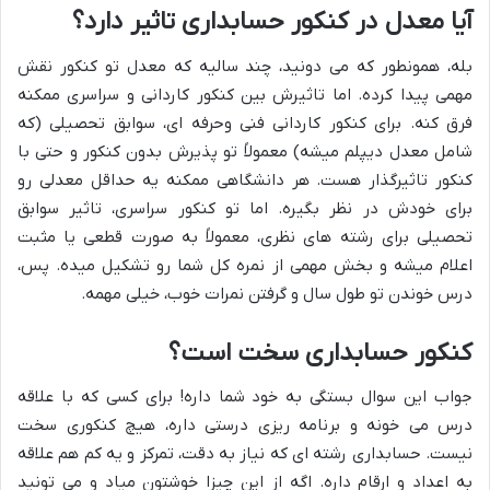
آیا معدل در کنکور حسابداری تاثیر دارد؟
بله، همونطور که می دونید، چند سالیه که معدل تو کنکور نقش
مهمی پیدا کرده. اما تاثیرش بین کنکور کاردانی و سراسری ممکنه
فرق کنه. برای کنکور کاردانی فنی وحرفه ای، سوابق تحصیلی (که
شامل معدل دیپلم میشه) معمولاً تو پذیرش بدون کنکور و حتی با
کنکور تاثیرگذار هست. هر دانشگاهی ممکنه یه حداقل معدلی رو
برای خودش در نظر بگیره. اما تو کنکور سراسری، تاثیر سوابق
تحصیلی برای رشته های نظری، معمولاً به صورت قطعی یا مثبت
اعلام میشه و بخش مهمی از نمره کل شما رو تشکیل میده. پس،
درس خوندن تو طول سال و گرفتن نمرات خوب، خیلی مهمه.
کنکور حسابداری سخت است؟
جواب این سوال بستگی به خود شما داره! برای کسی که با علاقه
درس می خونه و برنامه ریزی درستی داره، هیچ کنکوری سخت
نیست. حسابداری رشته ای که نیاز به دقت، تمرکز و یه کم هم علاقه
به اعداد و ارقام داره. اگه از این چیزا خوشتون میاد و می تونید