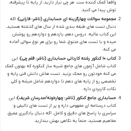
واقعاً کمک کننده ست. هر چی نیاز دارید، از پایه تا پیشرفته،
توش پیدا می کنید.
مجموعه سوالات چهارگزینه ای حسابداری (ناشر: فارابی):
اگه
دنبال تست های طبقه بندی شده از سال های گذشته هستید،
این کتاب عالیه. دروس دهم، یازدهم و دوازدهم رو پوشش
میده و با تست های متنوع، شما رو برای هر نوع سوالی آماده
می کنه.
کتاب ۱۰ کنکور رشته کاردانی حسابداری (ناشر: قلم چی):
این
کتاب شامل آزمون های جامع شبیه ساز کنکوره که بهتون کمک
می کنه خودتون رو محک بزنید. تست هاش دانش فنی پایه و
تخصصی رو از پایه های دهم تا دوازدهم شامل میشه و کلی
نکات کاربردی داره.
حسابداری جامع کنکور (ناشر: چهارخونه/مدرسان شریف):
این
کتاب درسنامه ای مفهومی داره و پر از تست های تالیفی و
سراسری با پاسخ های دقیق و کامل. اگه دنبال یادگیری عمیق
مفاهیم هستید، حتماً یه نگاهی بهش بندازید.