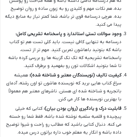
که هم درسنامه کاملی داشته باشه و همه مباحث رو پوشش
بده، هم نکات مهم و کلیدی رو به زبون ساده و روان توضیح
بده. هرچی درسنامه قوی تر باشه، شما کمتر نیاز به منابع دیگه
پیدا می کنید.
وجود سوالات تستی استاندارد و پاسخنامه تشریحی کامل:
درسنامه به تنهایی کافی نیست. باید کلی تست هم تو کتاب
باشه که بتونید باهاشون تمرین کنید. مهم تر از تست،
پاسخنامه تشریحیه که تک تک گزینه ها رو بررسی کرده باشه
تا شما بتونید اشکالات تون رو بفهمید و برطرف کنید.
کیفیت تالیف (نویسندگان معتبر و شناخته شده):
همیشه
سراغ کتاب هایی برید که نویسنده هاشون تو اون رشته، آدمای
باتجربه و شناخته شده ای هستن. ناشرهای معتبر هم معمولاً
با بهترین نویسنده ها کار می کنن.
قابلیت درک و یادگیری (روان بودن بیان):
کتابی که خیلی
پیچیده و قلمبه سلمبه نوشته شده باشه، فقط شما رو خسته
می کنه. دنبال کتابی باشید که مطالب رو راحت و شیوا توضیح
داده باشه و انگار یه معلم خوب داره براتون درس میده.