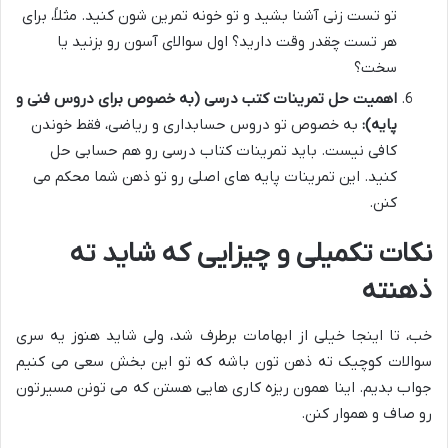
تو تست زنی آشنا بشید و تو خونه تمرین شون کنید. مثلاً، برای
هر تست چقدر وقت دارید؟ اول سوالای آسون رو بزنید یا
سخت؟
اهمیت حل تمرینات کتب درسی (به خصوص برای دروس فنی و
پایه):
به خصوص تو دروس حسابداری و ریاضی، فقط خوندن
کافی نیست. باید تمرینات کتاب درسی رو هم حسابی حل
کنید. این تمرینات پایه های اصلی رو تو ذهن شما محکم می
کنن.
نکات تکمیلی و چیزایی که شاید ته
ذهنته
خب، تا اینجا خیلی از ابهامات برطرف شد، ولی شاید هنوز یه سری
سوالات کوچیک ته ذهن تون باشه که تو این بخش سعی می کنیم
جواب بدیم. اینا همون ریزه کاری هایی هستن که می تونن مسیرتون
رو صاف و هموار کنن.