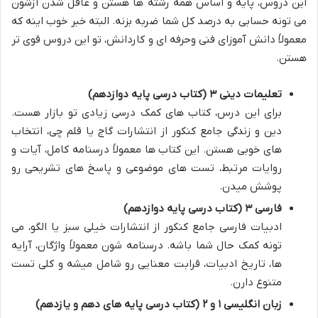
این دروس، پایه و اساس همه رشته ها هستن و غافل شدن ازشون
می تونه حسابی به درصد کل شما ضربه بزنه. البته خبر خوب اینه که
معمولاً دانش آموزای فنی وحرفه ای و کاردانش، تو این دروس قوی تر
هستن.
تعلیمات دینی ۳ (کتاب درسی پایه دوازدهم)
برای این درس، کتاب های کمک درسی زیادی تو بازار هست.
دین و زندگی جامع کنکور از انتشارات گاج یا قلم چی، انتخاب
های خوبی هستن. این کتاب ها معمولاً درسنامه کامل، آیات و
روایات مرتبط، تست های موضوعی و پاسخ های تشریحی رو
پوشش میدن.
فارسی ۳ (کتاب درسی پایه دوازدهم)
ادبیات فارسی جامع کنکور از انتشارات خیلی سبز یا الگو، می
تونه کمک حال شما باشه. درسنامه شون معمولاً واژگان، آرایه
ها، تاریخ ادبیات، قرابت معنایی رو شامل میشه و کلی تست
متنوع دارن.
زبان انگلیسی ۱ و ۲ (کتاب درسی پایه های دهم و یازدهم)