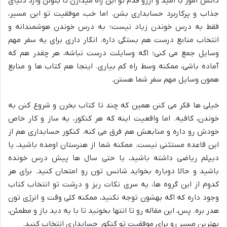
دانش آموز با امید و آرزو قدم تو این راه میذارن تا بتونن وارد دنیای
جذاب و پرکاربرد حسابداری بشن. اما خب، موفقیت تو این مسیر،
فقط به درس خوندن زیاد نیست؛ به
درس خوندن هوشمندانه
و
انتخاب منابع درست هم بستگی داره. انگار داری برای یه سفر مهم
وسایل جمع می کنی؛ اگه وسایلت درست نباشه، هر چقدر هم که
آماده باشی، ممکنه وسط راه کم بیاری. اینجا هم کتاب ها و منابع
همون وسایل مهم سفر شما هستن.
خیلی ها فکر می کنن همین که چند تا کتاب بخرن و شروع کنن به
خوندن، کافیه. اما واقعیت اینه که هر کنکور، یه ساز و کار خاص
خودش رو داره و منابعش هم فرق می کنه. کنکور حسابداری هم از
این قاعده مستثنی نیست. ممکنه شما از هنرستان اومده باشید، یا
دیپلم ریاضی داشته باشید، یا حتی سال ها پیش درس خونده
باشید و حالا دوباره بخواید شانس تون رو امتحان کنید. برای هر
کدوم از این گروه ها، یه سری نکات ریز و درشت تو انتخاب کتاب
وجود داره که اگه بهشون توجه نکنید، ممکنه کلی وقت و انرژی تون
هدر بره. پس، این مقاله رو تا انتها بخونید تا با یه دید باز و مطمئن،
بهترین مسیر رو برای موفقیت تو کنکور حسابداری انتخاب کنید.