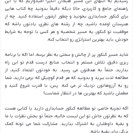
رسیدیم به انتهای این مسیر هیجان انگیز! امیدواریم که با این
راهنمای جامع و کاربردی، حالا دیگه دقیقاً بدونید چه کتاب هایی
برای کنکور حسابداری بخونید و چطور ازشون استفاده کنید. چه از
هنرستان اومده باشید، چه از رشته های نظری، یادتون باشه که
موفقیت تو کنکور، یه مسیر شخصیه و هر کسی با توجه به شرایط
خودش، باید بهترین استراتژی رو انتخاب کنه.
شاید مسیر کنکور پر از چالش و سختی به نظر برسه، اما اگه با
برنامه
ریزی دقیق
،
تلاش مستمر
و
انتخاب منابع درست
قدم تو این راه
بذارید، حتماً به هدفتون می رسید. به خودتون اعتماد کنید، از
مطالعه لذت ببرید و بدونید که هر قدم کوچیکی که برمی دارید، شما
رو به آرزوهاتون نزدیک تر می کنه. پس، با قدرت شروع کنید و
مطمئن باشید که بهترین ها در انتظار شماست!
اگه تجربه خاصی تو مطالعه کنکور حسابداری دارید یا کتابی هست
که به نظرتون جاش تو این لیست خالیه، حتماً تو بخش نظرات با ما
و بقیه داوطلبان به اشتراک بذارید. مشارکت شما می تونه کمک
بزرگی برای بقیه باشه.