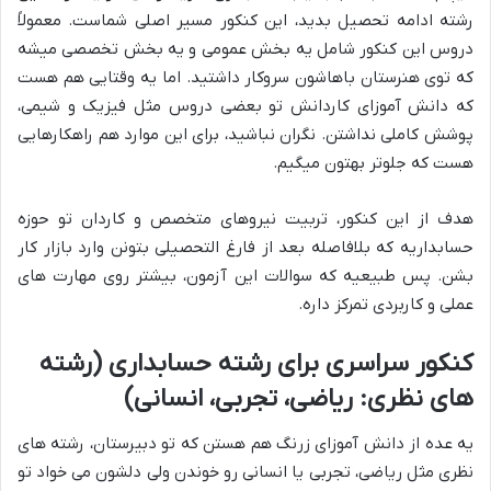
رشته ادامه تحصیل بدید، این کنکور مسیر اصلی شماست. معمولاً
دروس این کنکور شامل یه بخش عمومی و یه بخش تخصصی میشه
که توی هنرستان باهاشون سروکار داشتید. اما یه وقتایی هم هست
که دانش آموزای کاردانش تو بعضی دروس مثل فیزیک و شیمی،
پوشش کاملی نداشتن. نگران نباشید، برای این موارد هم راهکارهایی
هست که جلوتر بهتون میگیم.
هدف از این کنکور، تربیت نیروهای متخصص و کاردان تو حوزه
حسابداریه که بلافاصله بعد از فارغ التحصیلی بتونن وارد بازار کار
بشن. پس طبیعیه که سوالات این آزمون، بیشتر روی مهارت های
عملی و کاربردی تمرکز داره.
کنکور سراسری برای رشته حسابداری (رشته
های نظری: ریاضی، تجربی، انسانی)
یه عده از دانش آموزای زرنگ هم هستن که تو دبیرستان، رشته های
نظری مثل ریاضی، تجربی یا انسانی رو خوندن ولی دلشون می خواد تو