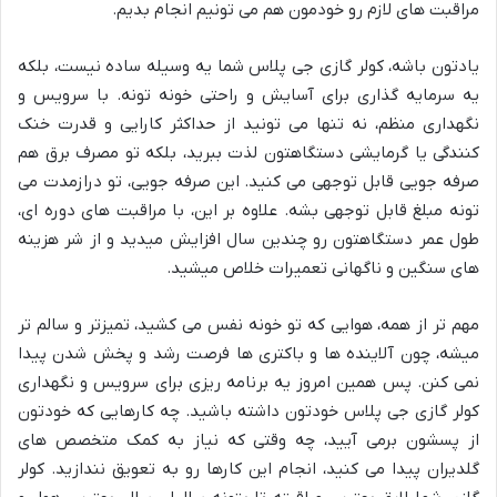
مراقبت های لازم رو خودمون هم می تونیم انجام بدیم.
یادتون باشه، کولر گازی جی پلاس شما یه وسیله ساده نیست، بلکه
یه سرمایه گذاری برای آسایش و راحتی خونه تونه. با سرویس و
نگهداری منظم، نه تنها می تونید از حداکثر کارایی و قدرت خنک
کنندگی یا گرمایشی دستگاهتون لذت ببرید، بلکه تو مصرف برق هم
صرفه جویی قابل توجهی می کنید. این صرفه جویی، تو درازمدت می
تونه مبلغ قابل توجهی بشه. علاوه بر این، با مراقبت های دوره ای،
طول عمر دستگاهتون رو چندین سال افزایش میدید و از شر هزینه
های سنگین و ناگهانی تعمیرات خلاص میشید.
مهم تر از همه، هوایی که تو خونه نفس می کشید، تمیزتر و سالم تر
میشه، چون آلاینده ها و باکتری ها فرصت رشد و پخش شدن پیدا
نمی کنن. پس همین امروز یه برنامه ریزی برای سرویس و نگهداری
کولر گازی جی پلاس خودتون داشته باشید. چه کارهایی که خودتون
از پسشون برمی آیید، چه وقتی که نیاز به کمک متخصص های
گلدیران پیدا می کنید، انجام این کارها رو به تعویق نندازید. کولر