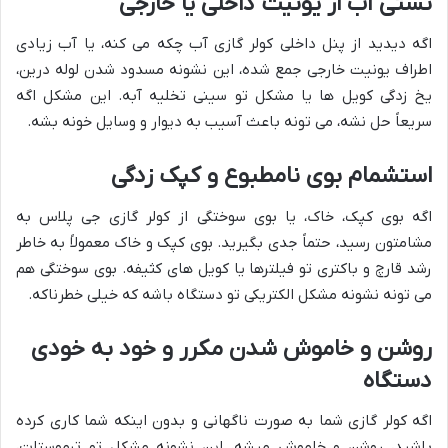
نشتی آب از یونیت داخلی یا خارجی
اگه دیدید از پنل داخلی کولر گازی آب چکه می کنه، یا آب زیادی
اطراف یونیت خارجی جمع شده، این نشونه مسدود شدن لوله درین،
یخ زدگی کویل ها یا مشکل تو سینی تخلیه آبه. این مشکل اگه
سریعاً حل نشه، می تونه باعث آسیب به دیوار و وسایل خونه بشه.
استشمام بوی نامطبوع و کپک زدگی
اگه بوی کپک، خاک، یا بوی سوختگی از کولر گازی جی پلاس به
مشامتون رسید، حتماً جدی بگیرید. بوی کپک و خاک معمولاً به خاطر
رشد قارچ و باکتری تو فیلترها یا کویل های کثیفه. بوی سوختگی هم
می تونه نشونه مشکل الکتریکی تو دستگاه باشه که خیلی خطرناکه.
روشن و خاموش شدن مکرر و خود به خودی
دستگاه
اگه کولر گازی شما به صورت ناگهانی و بدون اینکه شما کاری کرده
باشید، روشن و خاموش میشه، این نشونه مشکل تو ترموستات،