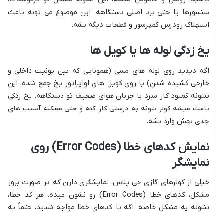
سنسورها یا حتی برد اصلی دستگاهه. این موضوع می تونه باعث
استهلاک زودرس کمپرسور و قطعات دیگه بشه.
یخ زدگی لوله ها یا کویل ها
اگه دیدید روی لوله های مسی (همونایی که بین یونیت داخلی و
خارجی کشیده شدن) یا روی کویل های اواپراتور یخ جمع شده، این
نشونه کمبود گاز مبرد یا جریان هوای ضعیف تو دستگاهه. یخ زدگی
باعث میشه کولر نتونه به درستی کار کنه و حتی ممکنه آسیب های
جدی بهش وارد بشه.
نمایش کدهای خطا (Error Codes) روی
نمایشگر
خیلی از کولرهای گازی جی پلاس، نمایشگری دارن که در صورت بروز
مشکل، کدهای خطا (Error Codes) رو نشون میده. هر کد خطا،
نشونه یه مشکل خاصه. اگه با کدهای خطا مواجه شدید، حتماً به