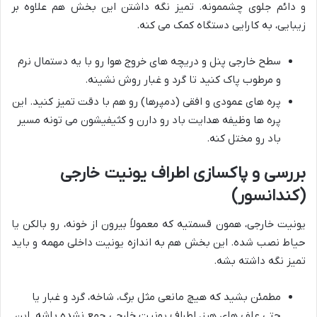
و دائم جلوی چشممونه. تمیز نگه داشتن این بخش هم علاوه بر
زیبایی، به کارایی دستگاه کمک می کنه.
سطح خارجی پنل و دریچه های خروج هوا رو با یه دستمال نرم
و مرطوب پاک کنید تا گرد و غبار روش نشینه.
پره های عمودی و افقی (دمپرها) رو هم با دقت تمیز کنید. این
پره ها وظیفه هدایت باد رو دارن و کثیفیشون می تونه مسیر
باد رو مختل کنه.
بررسی و پاکسازی اطراف یونیت خارجی
(کندانسور)
یونیت خارجی، همون قسمتیه که معمولاً بیرون از خونه، رو بالکن یا
حیاط نصب شده. این بخش هم به اندازه یونیت داخلی مهمه و باید
تمیز نگه داشته بشه.
مطمئن بشید که هیچ مانعی مثل برگ، شاخه، گرد و غبار یا
حتی علف های هرز، اطراف یونیت خارجی جمع نشده باشه. این