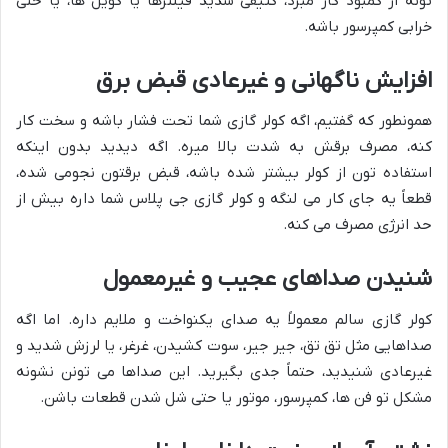
تونه از کمبود گاز مبرد، کثیفی شدید فیلترها یا کویل ها، یا حتی
خرابی کمپرسور باشه.
افزایش ناگهانی و غیرعادی قبض برق
همونطور که گفتیم، اگه کولر گازی شما تحت فشار باشه و سخت کار
کنه، مصرف برقش به شدت بالا میره. اگه دیدید بدون اینکه
استفاده تون از کولر بیشتر شده باشه، قبض برقتون نجومی شده،
قطعاً یه جای کار می لنگه و کولر گازی جی پلاس شما داره بیش از
حد انرژی مصرف می کنه.
شنیدن صداهای عجیب و غیرمعمول
کولر گازی سالم معمولاً یه صدای یکنواخت و ملایم داره. اما اگه
صداهایی مثل تق تق، جیر جیر، سوت کشیدن، غرغر، یا لرزش شدید و
غیرعادی شنیدید، حتماً جدی بگیرید. این صداها می تونن نشونه
مشکل تو فن ها، کمپرسور، موتور یا حتی شل شدن قطعات باشن.