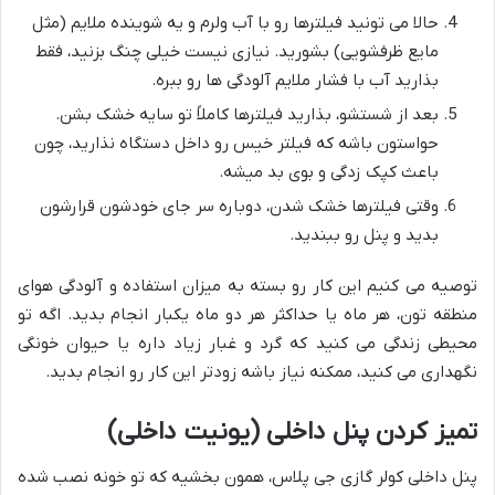
حالا می تونید فیلترها رو با آب ولرم و یه شوینده ملایم (مثل
مایع ظرفشویی) بشورید. نیازی نیست خیلی چنگ بزنید، فقط
بذارید آب با فشار ملایم آلودگی ها رو ببره.
بعد از شستشو، بذارید فیلترها کاملاً تو سایه خشک بشن.
حواستون باشه که فیلتر خیس رو داخل دستگاه نذارید، چون
باعث کپک زدگی و بوی بد میشه.
وقتی فیلترها خشک شدن، دوباره سر جای خودشون قرارشون
بدید و پنل رو ببندید.
توصیه می کنیم این کار رو بسته به میزان استفاده و آلودگی هوای
منطقه تون، هر ماه یا حداکثر هر دو ماه یکبار انجام بدید. اگه تو
محیطی زندگی می کنید که گرد و غبار زیاد داره یا حیوان خونگی
نگهداری می کنید، ممکنه نیاز باشه زودتر این کار رو انجام بدید.
تمیز کردن پنل داخلی (یونیت داخلی)
پنل داخلی کولر گازی جی پلاس، همون بخشیه که تو خونه نصب شده