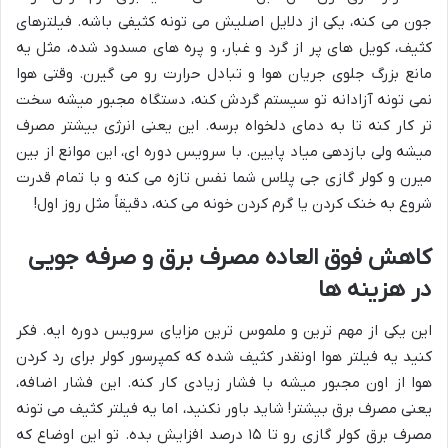
جون می کنه، یکی از دلایل اصلیش می تونه کثیفی باشه. فیلترهای
کثیف، کویل های پر از گرد و غبار، و پره های مسدود شده، مثل یه
مانع بزرگ جلوی جریان هوا و تبادل حرارت رو می گیرن. وقتی هوا
نمی تونه آزادانه تو سیستم گردش کنه، دستگاه مجبور میشه سخت
تر کار کنه تا به دمای دلخواه برسه. این یعنی انرژی بیشتر مصرف
میشه ولی بازدهی میاد پایین. با سرویس دوره ای، این موانع از بین
میرن و کولر گازی جی پلاس شما نفس تازه می کنه و با تمام قدرت
شروع به خنک کردن یا گرم کردن خونه می کنه، دقیقاً مثل روز اول!
کاهش فوق العاده مصرف برق و صرفه جویی
در هزینه ها
این یکی از مهم ترین و ملموس ترین مزایای سرویس دوره ایه. فکر
کنید یه فیلتر هوا اونقدر کثیف شده که کمپرسور کولر برای رد کردن
هوا از اون مجبور میشه با فشار زیادی کار کنه. این فشار اضافه،
یعنی مصرف برق بیشتر! شاید باور نکنید، اما یه فیلتر کثیف می تونه
مصرف برق کولر گازی رو تا ۱۵ درصد افزایش بده. تو این اوضاع که