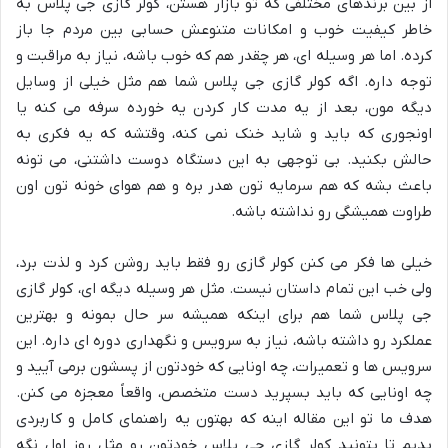
از بین برندهای مختلفی که تو بازار هستن، کولر گازی جی پلاس به
خاطر کیفیت خوب و امکانات متنوعش حسابی بین مردم جا باز
کرده. اما هر وسیله ای، هر چقدر هم که خوب باشه، نیاز به مراقبت و
توجه داره. اگه کولر گازی جی پلاس شما هم مثل خیلی از وسایل
دیگه مون، بعد از یه مدت کار کردن یه خورده سرفه می کنه یا
اونجوری که باید و شاید خنک نمی کنه، وقتشه که یه فکری به
حالش بکنید. بی توجهی به این دستگاه دوست داشتنی، می تونه
باعث بشه که هم سرمایه تون هدر بره و هم هوای خونه تون اون
طراوت همیشگی رو نداشته باشه.
خیلی ها فکر می کنن کولر گازی رو فقط باید روشن کرد و لذت برد،
ولی خب این تمام داستان نیست. مثل هر وسیله دیگه ای، کولر گازی
جی پلاس شما هم برای اینکه همیشه سر حال بمونه و بهترین
عملکرد رو داشته باشه، نیاز به سرویس و نگهداری دوره ای داره. این
سرویس ها و تعمیرات، چه اونایی که خودتون از پسشون برمی آیید و
چه اونایی که باید بسپرید دست متخصص، واقعاً معجزه می کنن.
هدف ما تو این مقاله اینه که بهتون یه راهنمای کامل و کاربردی
بدیم تا بتونید کولر گازی جی پلاس خودتون رو مثل روز اول نگه