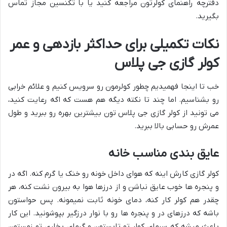
دفترچه راهنمای کولرتون مراجعه کنید یا با تکنسین مجاز تماس
بگیرید.
نکات تکمیلی برای حداکثر بازدهی و عمر
کولر گازی جی پلاس
خب تا اینجا فهمیدیم چطور کولرمون رو سرویس کنیم و علائم خرابی
رو بشناسیم. اما چند تا نکته دیگه هم هست که اگه رعایت کنید،
می تونید از کولر گازی جی پلاس تون بیشترین بهره رو ببرید و طول
عمرش رو حسابی بالا ببرید.
عایق بندی مناسب خانه
کولر گازی کارش اینه که هوای داخل خونه رو خنک یا گرم کنه. اگه در
و پنجره ها خوب عایق نباشن و از درزها هوا به بیرون نشت کنه، هر
چقدر هم کولر کار کنه، دمای خونه ثابت نمیمونه. پس حواستون
باشه که درزهای در و پنجره ها رو با نوار درزگیر بپوشونید. این کار
باعث میشه که سرمای کولر تو تابستون و گرمای بخاری تو زمستون