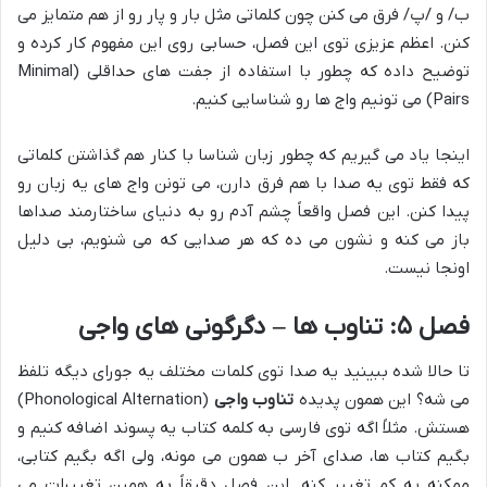
ب/ و /پ/ فرق می کنن چون کلماتی مثل بار و پار رو از هم متمایز می
کنن. اعظم عزیزی توی این فصل، حسابی روی این مفهوم کار کرده و
توضیح داده که چطور با استفاده از جفت های حداقلی (Minimal
Pairs) می تونیم واج ها رو شناسایی کنیم.
اینجا یاد می گیریم که چطور زبان شناسا با کنار هم گذاشتن کلماتی
که فقط توی یه صدا با هم فرق دارن، می تونن واج های یه زبان رو
پیدا کنن. این فصل واقعاً چشم آدم رو به دنیای ساختارمند صداها
باز می کنه و نشون می ده که هر صدایی که می شنویم، بی دلیل
اونجا نیست.
فصل ۵: تناوب ها – دگرگونی های واجی
تا حالا شده ببینید یه صدا توی کلمات مختلف یه جورای دیگه تلفظ
می شه؟ این همون پدیده
تناوب واجی
(Phonological Alternation)
هستش. مثلاً اگه توی فارسی به کلمه کتاب یه پسوند اضافه کنیم و
بگیم کتاب ها، صدای آخر ب همون می مونه، ولی اگه بگیم کتابی،
ممکنه یه کم تغییر کنه. این فصل دقیقاً به همین تغییرات می