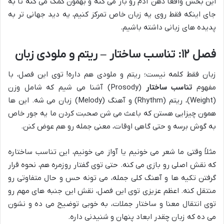
این بخش واقعاً ذهن آدم رو باز می کنه و بهمون کمک می کنه تا به
جای اینکه فقط روی یه زبان خاص تمرکز کنیم، یه دید جهانی تر به
پدیده های زبانی داشته باشیم.
فصل ۱۲: تناسب ساختار – ریتم و ملودی زبان
زبان فقط کلمه نیست؛ ریتم و ملودی هم داره! توی این فصل، با
مفهوم
تناسب ساختار
(Prosody) آشنا می شیم که شامل وزن
(Weight)، ریتم (Rhythm) و آهنگ (Melody) زبان می شه. این ها
همون چیزایی هستن که باعث می شن صحبت کردن ما یه جور خاص
به گوش برسه و حتی گاهی اوقات، معنی جمله رو هم عوض کنن.
مثلاً وقتی ما شعر می خونیم یا آواز می خونیم، این تناسب ساختاره
که نقش اصلی رو بازی می کنه. حتی توی گفتار روزمره هم، نحوه قرار
گرفتن تکیه ها و آهنگ کلی جمله، می تونه حس و حال متفاوتی رو
منتقل کنه. اعظم عزیزی توی این فصل، نقش این جنبه های مهم رو
توی انتقال معنا و ساختار جملات، به خوبی توضیح می ده و نشون
می ده که زبان چقدر ابعاد پنهان و شنیدنی داره.