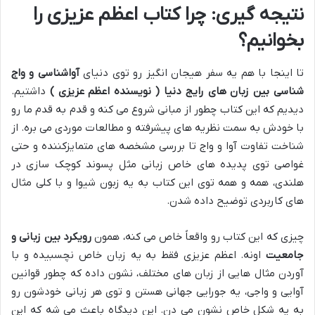
نتیجه گیری: چرا کتاب اعظم عزیزی را
بخوانیم؟
تا اینجا با هم یه سفر هیجان انگیز رو توی دنیای
آواشناسی و واج
شناسی بین زبان های رایج دنیا ( نویسنده اعظم عزیزی )
داشتیم.
دیدیم که این کتاب چطور از مبانی شروع می کنه و قدم به قدم ما رو
با خودش به سمت نظریه های پیشرفته و مطالعات موردی می بره. از
شناخت تفاوت آوا و واج تا بررسی مشخصه های متمایزکننده و حتی
غواصی توی پدیده های خاص زبانی مثل پسوند کوچک سازی در
هلندی، همه و همه توی این کتاب به یه زبون شیوا و با کلی مثال
های کاربردی توضیح داده شدن.
چیزی که این کتاب رو واقعاً خاص می کنه، همون
رویکرد بین زبانی و
جامعیت
اونه. اعظم عزیزی فقط به یه زبان خاص نچسبیده و با
آوردن مثال هایی از زبان های مختلف، نشون داده که چطور قوانین
آوایی و واجی، یه جورایی جهانی هستن و توی هر زبانی خودشون رو
به یه شکل خاص نشون می دن. این دیدگاه باعث می شه که این