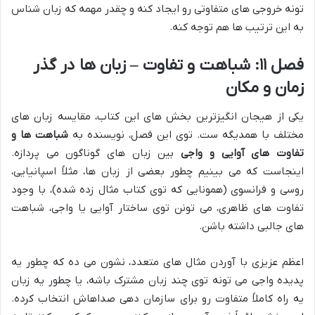
تونه خروجی های متفاوتی رو ایجاد کنه و چقدر مهمه که زبان شناس
به این ترتیب ها هم توجه کنه.
فصل ۱۱: شباهت و تفاوت – زبان ها در گذر
زمان و مکان
یکی از هیجان انگیزترین بخش های این کتاب، مقایسه زبان های
مختلف با همدیگه ست. توی این فصل، نویسنده به
شباهت ها و
تفاوت های آوایی و واجی
بین زبان های گوناگون می پردازه.
اینجاست که می بینیم چطور بعضی از زبان ها، مثلاً اسپانیایی،
روسی و فرانسوی (همونایی که توی کتاب مثال زده شده)، با وجود
تفاوت های ظاهری، می تونن توی ساختار آوایی یا واجی، شباهت
های جالبی داشته باشن.
اعظم عزیزی با آوردن مثال های متعدد، نشون می ده که چطور یه
پدیده واجی می تونه توی چند زبان مشترک باشه، یا چطور یه زبان
یه راه کاملاً متفاوت رو برای سازمان دهی صداهاش انتخاب کرده.