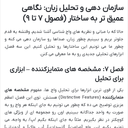
سازمان دهی و تحلیل زبان: نگاهی
عمیق تر به ساختار (فصول ۷ تا ۹)
حالا که با مبانی و نظریه های واج شناسی آشنا شدیم، وقتشه یه قدم
جلوتر بریم و ببینیم چطور زبان، صداها رو سازمان دهی می کنه و
چطور ما می تونیم این ساختارها رو تحلیل کنیم. این سه فصل،
ابزارهای تحلیلی جدیدی رو به ما معرفی می کنن.
فصل ۷: مشخصه های متمایزکننده – ابزاری
برای تحلیل
یکی از قوی ترین ابزارها برای تحلیل واج ها، مفهوم
مشخصه های
متمایزکننده
(Distinctive Features) هستش. توی این فصل، اعظم
عزیزی توضیح می ده که چطور می تونیم به جای اینکه هر واج رو به
صورت یه واحد جداگانه ببینیم، اون رو مجموعه ای از ویژگی های
کوچکتر در نظر بگیریم. مثلاً به جای اینکه بگیم /پ/ یه واجه، می
تونیم بگیم این واج [صامت]، [انسدادی]، [بی واک] و [دوزبانی]