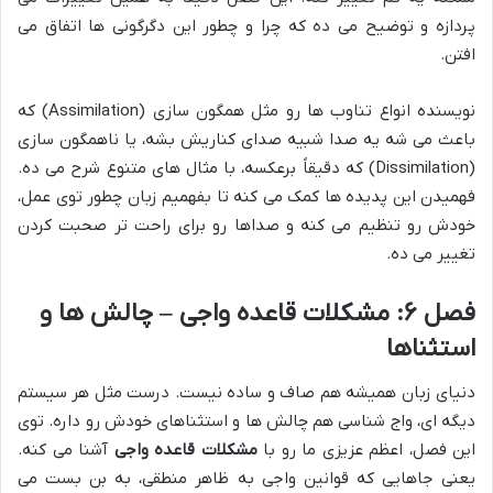
پردازه و توضیح می ده که چرا و چطور این دگرگونی ها اتفاق می
افتن.
نویسنده انواع تناوب ها رو مثل همگون سازی (Assimilation) که
باعث می شه یه صدا شبیه صدای کناریش بشه، یا ناهمگون سازی
(Dissimilation) که دقیقاً برعکسه، با مثال های متنوع شرح می ده.
فهمیدن این پدیده ها کمک می کنه تا بفهمیم زبان چطور توی عمل،
خودش رو تنظیم می کنه و صداها رو برای راحت تر صحبت کردن
تغییر می ده.
فصل ۶: مشکلات قاعده واجی – چالش ها و
استثناها
دنیای زبان همیشه هم صاف و ساده نیست. درست مثل هر سیستم
دیگه ای، واج شناسی هم چالش ها و استثناهای خودش رو داره. توی
این فصل، اعظم عزیزی ما رو با
مشکلات قاعده واجی
آشنا می کنه.
یعنی جاهایی که قوانین واجی به ظاهر منطقی، به بن بست می