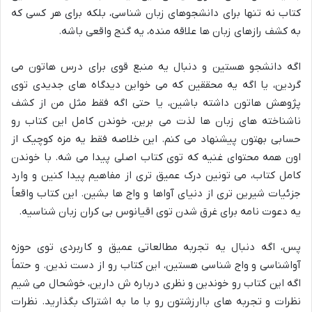
کتاب نه تنها برای دانشجوهای زبان شناسی، بلکه برای هر کسی که
به کشف رازهای زبان ها علاقه منده، یه گنج واقعی باشه.
اگه دانشجو هستین و دنبال یه منبع قوی برای درس هاتون می
گردین، یا اگه یه محققین که می خواین دیدگاه های جدیدی توی
پژوهش هاتون داشته باشین، یا حتی اگه فقط مثل من از کشف
ناشناخته های زبان ها لذت می برین، خوندن کامل این کتاب رو
حسابی بهتون پیشنهاد می کنم. این خلاصه فقط یه مزه کوچیک از
اون همه محتوای غنیه که توی کتاب اصلی پیدا می شه. با خوندن
کامل کتاب، می تونین درک عمیق تری از مفاهیم پیدا کنین و وارد
جزئیات شیرین تری از دنیای آواها و واج ها بشین. این کتاب واقعاً
یه دعوت نامه برای غرق شدن توی اقیانوس بی کران زبان شناسیه.
پس، اگه دنبال یه تجربه مطالعاتی عمیق و کاربردی توی حوزه
آواشناسی و واج شناسی هستین، این کتاب رو از دست ندین. و حتماً
اگه این کتاب رو خوندین و نظری درباره ش دارین، خوشحال می شیم
نظرات و تجربه های باارزشتون رو با ما به اشتراک بگذارید. نظرات