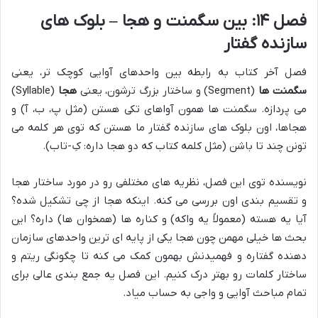
فصل ۱۴: بین سگمنت و هجا – بلوک های
سازنده گفتار
فصل آخر کتاب به رابطه بین واحدهای آوایی کوچک تر، یعنی
سگمنت ها
(Segment) و ساختار بزرگ ترشون، یعنی
هجا
(Syllable)
می پردازه. سگمنت ها همون آواهای تکی هستن (مثل پ، ب، آ) و
هجاها، اون بلوک های سازنده گفتار ما هستن که توی هر کلمه می
تونن چند تا باشن (مثل کلمه کتاب که دو هجا داره: کِ-تاب).
نویسنده توی این فصل، نظریه های مختلفی رو در مورد ساختار هجا
و تقسیم بندی اون بررسی می کنه. اینکه هجا از چی تشکیل شده؟
آیا یه هسته (معمولاً یه واکه) و کناره ها (همخوان ها) داره؟ این
بحث ها خیلی مهمن چون هجا یکی از پایه ای ترین واحدهای سازمان
دهنده گفتاره و فهمیدنش بهمون کمک می کنه تا چگونگی ریتم و
ساختار کلمات رو بهتر درک کنیم. این فصل یه جمع بندی عالی برای
تمام مباحث آوایی و واجی به حساب میاد.