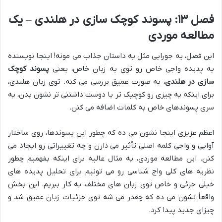
فصل ۱۳: پسوند کوچک سازی در هلندی – یک
مطالعه موردی
این فصل، یه جورایی مثل یه داستان جذاب می مونه! اینجا نویسنده
یه پدیده واجی خاص رو توی یه زبان خاص، یعنی
پسوند کوچک
سازی در هلندی
، به صورت عمیق بررسی می کنه. توی زبان هلندی،
برای اینکه یه چیزی رو کوچیک تر یا دوست داشتنی تر نشون بدن، یه
سری پسوندهای خاص به کلمات اضافه می کنن.
اعظم عزیزی اینجا نشون می ده که چطور این پسوندها، روی ساختار
آوایی و واجی کلمه اصلی تأثیر می ذارن و چه تغییراتی رو ایجاد می
کنن. این مطالعه موردی، یه مثال عالیه برای اینکه بفهمیم چطور
نظریه های کلی واج شناسی رو می تونیم برای تحلیل پدیده های
خیلی جزئی و خاص توی زبان های مختلف به کار ببریم. این بخش
واقعاً نشون می ده که چقدر می شه توی جزئیات زبان عمیق شد و
چیزای جدید پیدا کرد.