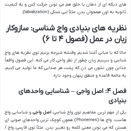
های دیگه ای از دهان یا حلق هم می تونن حرکت کنن و یه کیفیت
ثانویه به اون همخوان بدن، مثلاً لبی شدگی (labialization).
نظریه های بنیادی واج شناسی: سازوکار
زبان در عمل (فصول ۴ تا ۶)
حالا که با مبانی آشنا شدیم، وقتشه شیرجه بزنیم توی نظریه های واج
شناسی و ببینیم زبان چطور از نظر واجی کار می کنه. این فصول واقعاً
جذابن چون نشون می دن که پشت هر صدایی که ما تولید می کنیم،
یه عالمه قاعده و منطق پنهان وجود داره.
فصل ۴: اصل واجی – شناسایی واحدهای
بنیادی
یکی از مهم ترین مفاهیم توی واج شناسی،
اصل واجی
و شناسایی واج
هاست. واج ها (Phonemes) همون کوچک ترین واحدهای صوتی ای
هستن که می تونن معنی کلمه رو تغییر بدن. مثلاً توی فارسی، واج /