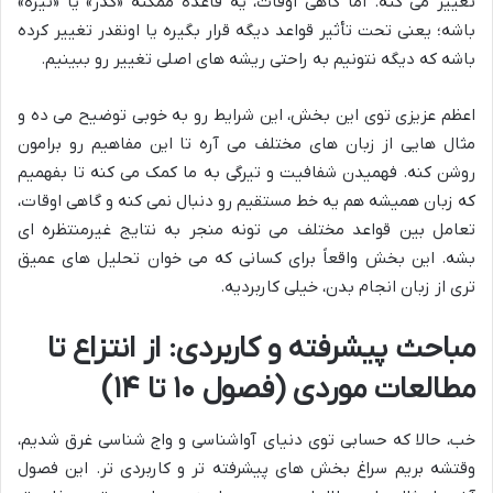
تغییر می کنه. اما گاهی اوقات، یه قاعده ممکنه «کدر» یا «تیره»
باشه؛ یعنی تحت تأثیر قواعد دیگه قرار بگیره یا اونقدر تغییر کرده
باشه که دیگه نتونیم به راحتی ریشه های اصلی تغییر رو ببینیم.
اعظم عزیزی توی این بخش، این شرایط رو به خوبی توضیح می ده و
مثال هایی از زبان های مختلف می آره تا این مفاهیم رو برامون
روشن کنه. فهمیدن شفافیت و تیرگی به ما کمک می کنه تا بفهمیم
که زبان همیشه هم یه خط مستقیم رو دنبال نمی کنه و گاهی اوقات،
تعامل بین قواعد مختلف می تونه منجر به نتایج غیرمنتظره ای
بشه. این بخش واقعاً برای کسانی که می خوان تحلیل های عمیق
تری از زبان انجام بدن، خیلی کاربردیه.
مباحث پیشرفته و کاربردی: از انتزاع تا
مطالعات موردی (فصول ۱۰ تا ۱۴)
خب، حالا که حسابی توی دنیای آواشناسی و واج شناسی غرق شدیم،
وقتشه بریم سراغ بخش های پیشرفته تر و کاربردی تر. این فصول