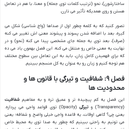
ساختارشون)، نحو (ترتیب کلمات توی جمله) و معنا، با هم در تعامل
هستن و روی همدیگه تأثیر می ذارن.
تصور کنید که یه کلمه چطور اول از صداها (واج شناسی) شکل می
گیره، بعد با اضافه شدن پسوند و پیشوند معنی اش تغییر می کنه
(صرف)، بعد توی یه جمله جای مشخصی پیدا می کنه (نحو) و در
نهایت یه معنی خاص رو منتقل می کنه. این فصل بهمون یاد می ده
که برای فهمیدن کامل زبان، باید به این تعامل بین سطوح مختلف
هم توجه کنیم و زبان رو به عنوان یه کل منسجم ببینیم.
فصل ۹: شفافیت و تیرگی با قانون ها و
محدودیت ها
این فصل یه کم پیچیده تر و عمیق تره و به مفاهیم
شفافیت
(Transparency) و
تیرگی
(Opacity) توی قواعد واجی می پردازه.
یعنی چی؟ گاهی اوقات، یه قاعده واجی خیلی واضح و شفافه؛ یعنی
می تونیم به راحتی ببینیم که چطور یه صدا توی یه محیط خاص