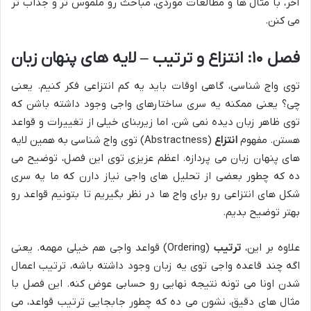
آخر، با مثال ها و مطالعات موردی، مباحث رو ملموس تر و جذاب تر
می کنن.
فصل ۱۰: انتزاع و ترتیب – لایه های پنهان زبان
توی واج شناسی، گاهی اوقات باید یه کم انتزاعی فکر کنیم. یعنی
چی؟ یعنی ممکنه یه سری ساختارهای واجی وجود داشته باشن که
توی ظاهر زبان دیده نمی شن، اما زیربنای خیلی از تغییرات و قواعد
هستن. مفهوم
انتزاع
(Abstractness) توی واج شناسی به همین لایه
های پنهان زبان می پردازه. اعظم عزیزی توی این فصل، توضیح می
ده که چطور بعضی از تحلیل های واجی نیاز دارن که ما یه سری
شکل های انتزاعی رو برای واج ها در نظر بگیریم تا بتونیم قواعد رو
بهتر توضیح بدیم.
علاوه بر این،
ترتیب
(Ordering) قواعد واجی هم خیلی مهمه. یعنی
اگه چند قاعده واجی توی یه زبان وجود داشته باشه، ترتیب اعمال
شدن اونا می تونه نتیجه نهایی رو حسابی عوض کنه. این فصل با
مثال های دقیق، نشون می ده که چطور جابجایی ترتیب قواعد، می