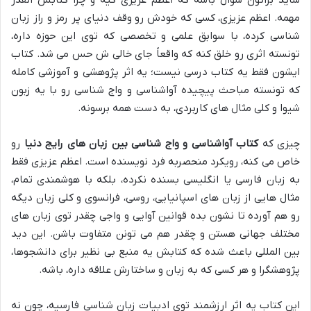
شاید براتون سوال باشه که اعظم عزیزی کیه و چرا کتابش انقدر
مهمه. اعظم عزیزی، کسی که خودش رو وقف دنیای پر رمز و راز زبان
شناسی کرده، با سوابق علمی و تخصصی که توی این حوزه داره،
تونسته اثری رو خلق کنه که واقعاً جای خالی ش حس می شد. کتاب
ایشون فقط یه کتاب درسی نیست؛ یه اثر پژوهشی و آموزشی کامله
که تونسته مباحث پیچیده آواشناسی و واج شناسی رو با یه زبون
شیوا و کلی مثال های کاربردی، به دست همه برسونه.
چیزی که
کتاب آواشناسی و واج شناسی بین زبان های رایج دنیا
رو
خاص می کنه، رویکرد منحصربه فرد نویسنده است. اعظم عزیزی فقط
به زبان فارسی یا انگلیسی بسنده نکرده، بلکه با هوشمندی تمام،
مثال هایی از زبان های اسپانیایی، روسی، فرانسوی و کلی زبان دیگه
رو هم آورده تا نشون بده قوانین آوایی و واجی چقدر توی زبان های
مختلف جهانی هستن و چقدر هم می تونن متفاوت باشن. این دید
بین المللی باعث شده که کتابش یه منبع بی نظیر برای دانشجوها،
پژوهشگرا و هر کسی که به زبان و ساختارش علاقه داره، باشه.
این کتاب یه اثر ارزشمند توی ادبیات زبان شناسی فارسیه، چون نه