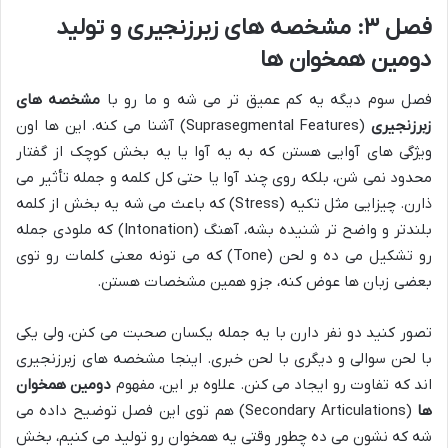
فصل ۳: مشخصه های زبرزنجیری و تولید
دومین همخوان ها
فصل سوم دیگه یه کم عمیق تر می شه و ما رو با
مشخصه های
زبرزنجیری
(Suprasegmental Features) آشنا می کنه. این ها اون
ویژگی های آوایی هستن که به یه آوا یا یه بخش کوچک از گفتار
محدود نمی شن، بلکه روی چند آوا یا حتی کل کلمه و جمله تأثیر می
ذارن. چیزایی مثل تکیه (Stress) که باعث می شه یه بخش از کلمه
بلندتر و واضح تر شنیده بشه، آهنگ (Intonation) که ملودی جمله
رو تشکیل می ده و لحن (Tone) که می تونه معنی کلمات رو توی
بعضی زبان ها عوض کنه، جزو همین مشخصات هستن.
تصور کنید دو نفر دارن با یه جمله یکسان صحبت می کنن، ولی یکی
با لحن سوالی و دیگری با لحن خبری. اینجا مشخصه های زبرزنجیری
اند که تفاوت رو ایجاد می کنن. علاوه بر این، مفهوم
دومین همخوان
ها
(Secondary Articulations) هم توی این فصل توضیح داده می
شه که نشون می ده چطور وقتی یه همخوان رو تولید می کنیم، بخش