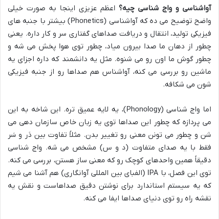
آواشناسی و واج شناسی چیه؟
اعظم عزیزی اینجا به صورت خیلی
واضح توضیح می ده که آواشناسی (Phonetics) بیشتر با جنبه های
فیزیکی تولید، انتقال و دریافت صداهای گفتاری سر و کار داره. یعنی
چطور از دهان ما صدا بیرون میاد، چطور توی هوا پخش می شه و
چطور گوش ما اون رو می شنوه. مثل یه دانشمند که داره اجزای یه
ماشین رو بررسی می کنه، آواشناس هم صداها رو از جنبه فیزیکی
شون می شکافه.
اما واج شناسی (Phonology)، یه لایه عمیق تره. این شاخه به این
می پردازه که چطور این صداها توی یه زبان خاص سازمان دهی می
شن و چطور می تونن معنی رو تغییر بدن. مثلاً تفاوت بین دَر و سَر
فقط با یه صدای متفاوت (د و س) مشخص می شه. واج شناسی
دقیقاً همین واحدهای کوچک رو که معنی ساز هستن، بررسی می کنه.
توی این فصل، با IPA (الفبای بین المللی آوانگاری) هم آشنا می شیم
که یه سیستم استاندارد برای نوشتن دقیق صداهاست و نقش یه
نقشه راه رو توی دنیای صداها ایفا می کنه.