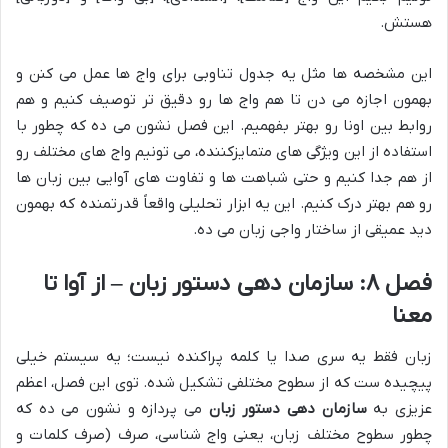
هستش.
این مشخصه ها مثل یه جدول تناوبی برای واج ها عمل می کنن و
بهمون اجازه می دن تا هم واج ها رو دقیق تر توصیف کنیم و هم
روابط بین اونا رو بهتر بفهمیم. این فصل نشون می ده که چطور با
استفاده از این ویژگی های متمایزکننده، می تونیم واج های مختلف رو
از هم جدا کنیم و حتی شباهت ها و تفاوت های آوایی بین زبان ها
رو هم بهتر درک کنیم. این یه ابزار تحلیلی واقعاً قدرتمنده که بهمون
دید عمیقی از ساختار واجی زبان می ده.
فصل ۸: سازمان دهی دستور زبان – از آوا تا
معنا
زبان فقط یه سری صدا یا کلمه پراکنده نیست؛ یه سیستم خیلی
پیچیده ست که از سطوح مختلفی تشکیل شده. توی این فصل، اعظم
عزیزی به
سازمان دهی دستور زبان
می پردازه و نشون می ده که
چطور سطوح مختلف زبان، یعنی واج شناسی، صرف (صرف کلمات و