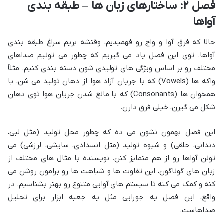
فصل ۲: ساختارهای زبان ها – طبقه بندی
آواها
حالا که فرق آوا و واج رو فهمیدیم، وقتشه بریم سراغ طبقه بندی
آواها. توی این فصل یاد می گیریم که چطور می تونیم صداهای
مختلف رو بر اساس ویژگی های تولیدی شون دسته بندی کنیم. مثلاً
واکه ها (Vowels) که با جریان آزاد هوا از دهان تولید می شن، با
همخوان ها (Consonants) که با مانع شدن جریان هوا توی دهان
شکل می گیرن، خیلی فرق دارن.
این فصل بهمون نشون می ده که چطور محل تولید (مثل لبی،
دندانی، حلقی) و شیوه تولید (مثل انسدادی، سایشی، لرزشی) می
تونن آواها رو از هم متمایز کنن. نویسنده با مثال های مختلف از
زبان های گوناگون، این تفاوت ها و شباهت ها رو برامون روشن می
کنه و کمک می کنه تا سیستم های آوایی متنوع رو بهتر بشناسیم. در
واقع، این فصل یه جورایی مثل یه جعبه ابزار برای تحلیل
صداهاست.