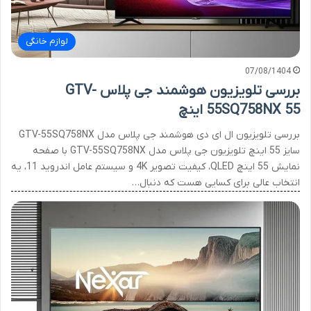
لوازم خانگی
07/08/1404
بررسی تلویزیون هوشمند جی پلاس GTV-
55SQ758NX 55 اینچ
بررسی تلویزیون ال ای دی هوشمند جی پلاس مدل GTV-55SQ758NX
سایز 55 اینچ تلویزیون جی پلاس مدل GTV-55SQ758NX با صفحه
نمایش 55 اینچ QLED، کیفیت تصویر 4K و سیستم عامل اندروید 11، یه
انتخاب عالی برای کسایی هست که دنبال…