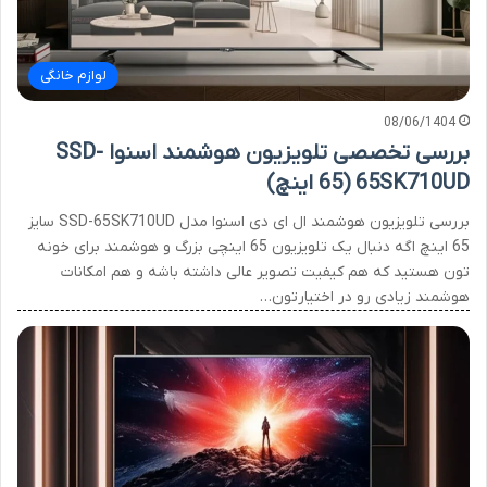
لوازم خانگی
08/06/1404
بررسی تخصصی تلویزیون هوشمند اسنوا SSD-
65SK710UD (65 اینچ)
بررسی تلویزیون هوشمند ال ای دی اسنوا مدل SSD-65SK710UD سایز
65 اینچ اگه دنبال یک تلویزیون 65 اینچی بزرگ و هوشمند برای خونه
تون هستید که هم کیفیت تصویر عالی داشته باشه و هم امکانات
هوشمند زیادی رو در اختیارتون…