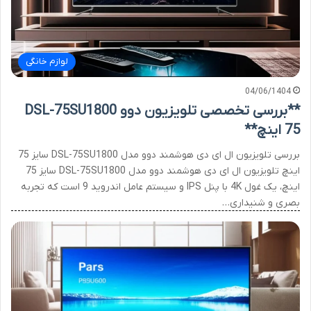
لوازم خانگی
04/06/1404
**بررسی تخصصی تلویزیون دوو DSL-75SU1800
75 اینچ**
بررسی تلویزیون ال ای دی هوشمند دوو مدل DSL-75SU1800 سایز 75
اینچ تلویزیون ال ای دی هوشمند دوو مدل DSL-75SU1800 سایز 75
اینچ، یک غول 4K با پنل IPS و سیستم عامل اندروید 9 است که تجربه
بصری و شنیداری…