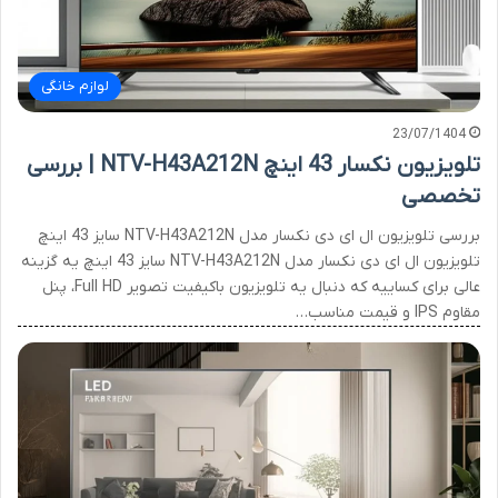
لوازم خانگی
23/07/1404
تلویزیون نکسار 43 اینچ NTV-H43A212N | بررسی
تخصصی
بررسی تلویزیون ال ای دی نکسار مدل NTV-H43A212N سایز 43 اینچ
تلویزیون ال ای دی نکسار مدل NTV-H43A212N سایز 43 اینچ یه گزینه
عالی برای کساییه که دنبال یه تلویزیون باکیفیت تصویر Full HD، پنل
مقاوم IPS و قیمت مناسب…