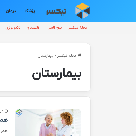
پزشک
درمان
مجله تیکسر
بین الملل
اقتصادی
تکنولوژی
مجله تیکسر
/
بیمارستان
بیمارستان
04
همر
همرا