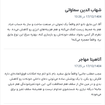
گ
شهاب الدین سماواتی
ف
17/12/1404 در 13:26
ت
آقا، این عایق نانو اتم واقعاً یک تحولی در صنعت ساخت و ساز به حساب میاد.
:
هم به محیط زیست کمک می‌کنه و هم هزینه‌های انرژی رو کاهش می‌ده. به
نظرم اگر کسی بخواد سقف خونه‌ش رو بازسازی کنه، بهتره سراغ این نوع عایق
بره. واقعاً معجزه می‌کنه!
گ
آناهیتا مهاجر
ف
17/12/1404 در 17:25
ت
عجب مطلب جالبی! واقعاً عایق سفید بام نانو اتم چه امکانات فوق‌العاده‌ای داره.
:
فکرش رو بکن، با یک پوشش ساده می‌تونی دمای داخلی خونه‌ت رو کاهش
بدی و در عین حال از سقف هم محافظت کنی. این خودتمیزشوندگی هم خیلی
جالبه! دیگه نیازی به شستشوی مداوم نیست و همیشه سقف تمیز و براق
می‌مونه.