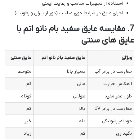
استفاده از تجهیزات مناسب و رعایت ایمنی
اجرای عایق در شرایط جوی مناسب (دور از باران و رطوبت)
7. مقایسه عایق سفید بام نانو اتم با
عایق های سنتی
ویژگی
عایق سفید بام نانو اتم
عایق سنتی
مقاومت در برابر آب
بسیار بالا
متوسط
انعکاس حرارت
عالی
کم
طول عمر مفید
طولانی
کوتاه
مقاومت در برابر UV
بالا
کم
خودتمیزشوندگی
بله
خیر
نگهداری
کم
زیاد