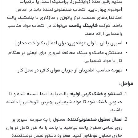
سدیم رقیق شده (وایتکس)، پراستیک اسید، یا ترکیبات
آمونیوم چهارتایی. انتخاب ضدعفونی‌کننده باید بر اساس
استانداردهای صنعت، نوع پاتوژن و سازگاری با پلاستیک پالت
باشد. شرکت
شاپینگ پلاست
می‌تواند در انتخاب مواد مناسب
راهنمایی ارائه دهد.
اسپری پاش یا وان غوطه‌وری: برای اعمال یکنواخت محلول.
دستکش، ماسک و عینک محافظ: ضروری برای ایمنی در هنگام
کار با مواد شیمیایی.
تهویه مناسب: اطمینان از جریان هوای کافی در محل کار.
مراحل:
شستشو و خشک کردن اولیه:
پالت باید ابتدا شسته شده و تا
حدودی خشک شود تا مواد شیمیایی بهترین اثربخشی را داشته
باشند.
اعمال محلول ضدعفونی‌کننده:
محلول را به صورت اسپری بر
روی تمامی سطوح پالت بپاشید یا پالت را به طور کامل در وان
حاوی محلول غوطه‌ور کنید. همواره دستورالعمل تولیدکننده