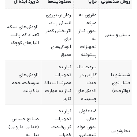
روش ضدعفونی
مزایا
محدودیت‌ها
کاربرد ایده‌آل
مقرون به
زمان‌بر، نیروی
صرفه،
انسانی زیاد،
آلودگی‌های سبک،
بدون نیاز
اثربخشی کمتر
دستی و سنتی
تعداد کم پالت،
به
برای
انبارهای کوچک
تجهیزات
آلودگی‌های
پیشرفته
عمیق
سرعت بالا،
نیاز به
شستشو با
کارایی در
تجهیزات،
آلودگی‌های
فشار قوی
حذف
مصرف آب بالا،
سرسخت، حجم
(واترجت)
آلودگی‌های
نیاز به مهارت
بالا پالت
چسبیده
کاربر
ضدعفونی
نیاز به
عمقی،
تجهیزات
صنایع حساس
بدون مواد
گران‌قیمت،
(غذایی، دارویی)،
بخارشویی
شیمیایی،
خطرات
نیاز به