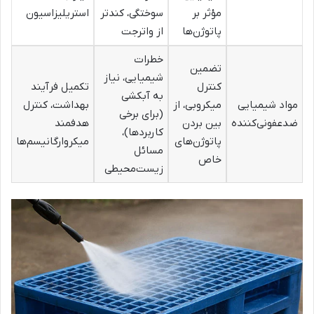
مؤثر بر
سوختگی، کندتر
استریلیزاسیون
پاتوژن‌ها
از واترجت
خطرات
تضمین
شیمیایی، نیاز
کنترل
تکمیل فرآیند
به آبکشی
مواد شیمیایی
میکروبی، از
بهداشت، کنترل
(برای برخی
ضدعفونی‌کننده
بین بردن
هدفمند
کاربردها)،
پاتوژن‌های
میکروارگانیسم‌ها
مسائل
خاص
زیست‌محیطی