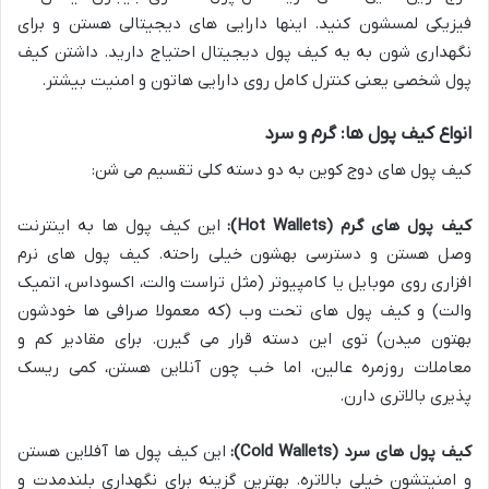
فیزیکی لمسشون کنید. اینها دارایی های دیجیتالی هستن و برای
نگهداری شون به یه کیف پول دیجیتال احتیاج دارید. داشتن کیف
پول شخصی یعنی کنترل کامل روی دارایی هاتون و امنیت بیشتر.
انواع کیف پول ها: گرم و سرد
کیف پول های دوج کوین به دو دسته کلی تقسیم می شن:
کیف پول های گرم (Hot Wallets):
این کیف پول ها به اینترنت
وصل هستن و دسترسی بهشون خیلی راحته. کیف پول های نرم
افزاری روی موبایل یا کامپیوتر (مثل تراست والت، اکسوداس، اتمیک
والت) و کیف پول های تحت وب (که معمولا صرافی ها خودشون
بهتون میدن) توی این دسته قرار می گیرن. برای مقادیر کم و
معاملات روزمره عالین، اما خب چون آنلاین هستن، کمی ریسک
پذیری بالاتری دارن.
کیف پول های سرد (Cold Wallets):
این کیف پول ها آفلاین هستن
و امنیتشون خیلی بالاتره. بهترین گزینه برای نگهداری بلندمدت و