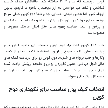
کوین دونست که سال ۲۰۱۳ ساخته شد. خالقانش هدف خاصی
نداشتن و فقط می خواستن یه ارز دیجیتال بامزه با کارمزد پایین
ایجاد کنن. اما همین شوخی، حسابی جدی شد! دوج کوین خیلی سریع
تونست جای خودش رو توی دل مردم باز کنه و به خاطر جامعه فعال
و پرشور و البته حمایت چهره هایی مثل ایلان ماسک، معروف و
محبوب شد.
حالا دوج کوین فقط یه میم کوین نیست؛ می تونید ازش برای
پرداخت های آنلاین سریع و ارزون استفاده کنید. خیلی از کسب
وکارها و حتی پروژه های خیریه، دوج کوین رو برای دریافت کمک های
مالی قبول می کنن. همین کاربردی بودن و جامعه بزرگش، باعث شده
دوج کوین با وجود نوسانات زیاد، همچنان توی لیست ارزهای
دیجیتال برتر باقی بمونه.
انتخاب کیف پول مناسب برای نگهداری دوج
کوین
دوج کوین هایی که می خرید، مثل پول نقد توی جیبتون نیستن که