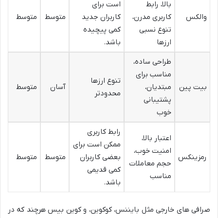
بالا، رابط
است برای
والکس
کاربری مدرن،
کاربران جدید
متوسط
متوسط
تنوع نسبی
کمی پیچیده
ارزها
باشد.
طراحی ساده،
مناسب برای
تنوع ارزها
بیت پین
مبتدیان،
آسان
متوسط
محدودتر
پشتیبانی
خوب
رابط کاربری
اعتبار بالا،
ممکن است برای
امنیت خوب،
رمزینکس
بعضی کاربران
متوسط
متوسط
حجم معاملات
کمی قدیمی
مناسب
باشد.
صرافی های خارجی مثل بایننس، کوکوین، و کوین بیس هرچند که در