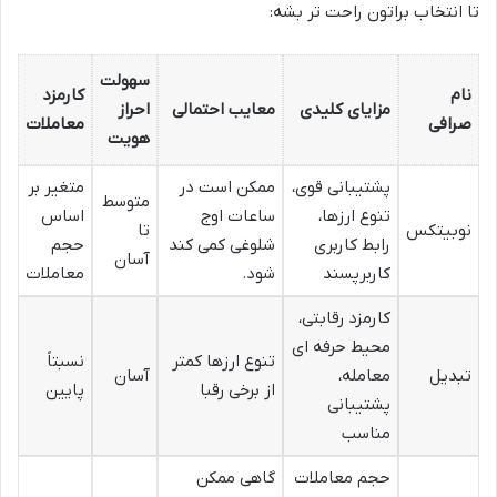
تا انتخاب براتون راحت تر بشه:
سهولت
نام
کارمزد
مزایای کلیدی
معایب احتمالی
احراز
صرافی
معاملات
هویت
پشتیبانی قوی،
ممکن است در
متغیر بر
متوسط
تنوع ارزها،
ساعات اوج
اساس
نوبیتکس
تا
رابط کاربری
شلوغی کمی کند
حجم
آسان
کاربرپسند
شود.
معاملات
کارمزد رقابتی،
محیط حرفه ای
تنوع ارزها کمتر
نسبتاً
تبدیل
معامله،
آسان
از برخی رقبا
پایین
پشتیبانی
مناسب
حجم معاملات
گاهی ممکن