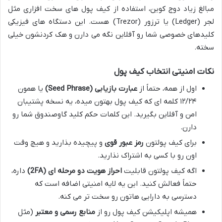
مبالغ زیاد دوج کوین، استفاده از کیف پول های سخت افزاری مثل
لجر (Ledger) یا ترزور (Trezor) هست. این دستگاه های فیزیکی
کلیدهای خصوصی شما رو آفلاین نگه می دارن و هک کردنشون خیلی
سخته.
نکات امنیتی انتخاب کیف پول
اول از همه، حتماً از
عبارت بازیابی (Seed Phrase)
یا همون
۱۲/۲۴ کلمه ای که کیف پول بهتون میده، یه نسخه پشتیبان
امن و آفلاین بگیرید. این کلمات حکم کلید گاوصندوق شما رو
دارن.
برای کیف پولتون
رمز عبور قوی
و پیچیده بذارید و هیچ وقت
اون رو با کسی به اشتراک نذارید.
اگه کیف پولتون قابلیت
احراز هویت دو مرحله ای (2FA)
داره،
حتماً فعالش کنید. این یه لایه امنیتی اضافه است که
دسترسی به دارایی هاتون رو سخت تر می کنه.
همیشه اپلیکیشن کیف پول رو از
منابع رسمی و معتبر
(مثل