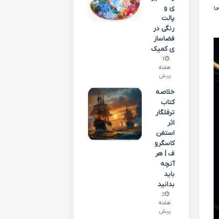
ی
ی و
پالت
رنگی در
فضاساز
ی کمیک
1
هفته
پیش
خلاصه
کتاب
ترفلگار
اثر
استفن
کاسگرو
ف | هر
آنچه
باید
بدانید
2
هفته
پیش