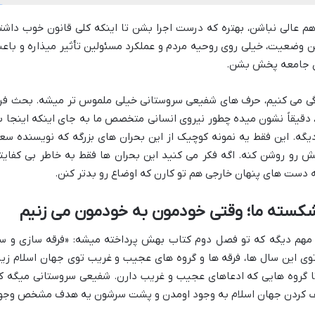
هم عالی نباشن، بهتره که درست اجرا بشن تا اینکه کلی قانون خوب داشت
وضعیت، خیلی روی روحیه مردم و عملکرد مسئولین تأثیر میذاره و باع
وی جامعه پخش بشن.
ندگی می کنیم، حرف های شفیعی سروستانی خیلی ملموس تر میشه. بحث فرا
دقیقاً نشون میده چطور نیروی انسانی متخصص ما به جای اینکه اینجا ب
ه. این فقط یه نمونه کوچیک از این بحران های بزرگه که نویسنده سع
ش رو روشن کنه. اگه فکر می کنید این بحران ها فقط به خاطر بی کفایت
 دست های پنهان خارجی هم تو کارن که اوضاع رو بدتر کنن.
کسته ما؛ وقتی خودمون به خودمون می زنیم
هم دیگه که تو فصل دوم کتاب بهش پرداخته میشه: «فرقه سازی و س
وی این سال ها، فرقه ها و گروه های عجیب و غریب توی جهان اسلام زیا
 تا گروه هایی که ادعاهای عجیب و غریب دارن. شفیعی سروستانی میگه ک
ضعیف کردن جهان اسلام به وجود اومدن و پشت سرشون یه هدف مشخص وجو