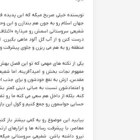
نویسنده خیلی صریح میگه که این پدیده فرق
جهان اسلام رو به جون هم بندازن و این وحد
شفیعی سروستانی اسمش رو میذاره «ائتلاف 
درست کنن و از آب گل آلود ماهی بگیرن. او
منطقه رو به هم می ریزن و جلوی پیشرفت و ا
یکی از نکته های مهمی که تو این فصل بهش 
مفهوم نجات بخش و امیدآفرینه، اما شفیعی
مقدس، ازش به نفع خودشون و برای جذب افر
و اعتمادشون نسبت به مبانی دینی کمتر بش
کنه، بلکه از داخل هم سعی می کنه ما رو ت
حسابی حواسمون رو جمع کنیم و گول این بازی
بیایید این موضوع رو یه کمی بیشتر باز کنیم
معاصر، با پیشرفت رسانه ها و ابزارهای ار
نیرو داشته باشن. شفیعی سروستانی میگه