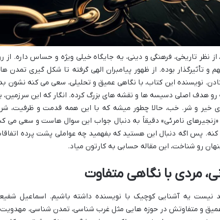
 نظر تاریخی، فرهنگی و دینی، یه جایگاه خیلی ویژه و حساس داره. از رو
م و تأثیرگذار بوده. از ظهور پیامبران الهی گرفته تا شکل گیری تمدن ها
فتادن. نویسنده این کتاب، با نگاهی عمیق و تحلیلی، سعی می کنه نشون بد
رو هدف اصلی دسیسه ها و نقشه های بزرگ کرده. انگار که این سرزمین، ی
ای خیر و شر. خب، حالا چطور میشه که با این همه قدمت و ظرفیت، شر
«زنجیرهای نامرئی» دقیقاً به دنبال جواب این سوال هاست و سعی می کن
ز کنه. پس اگه دنبال این هستید که بفهمید چه عواملی پشت پرده اتفاقا
ان رو شناخت، این مقاله حسابی به کارتون میاد.
، مردی با نگاهی متفاوت
بد نیست یه آشنایی کوچیک با نویسنده داشته باشیم. اسماعیل شفیع
عمیق و متفاوتش در حوزه هایی مثل غرب شناسی، تمدن شناسی، مهدویت 