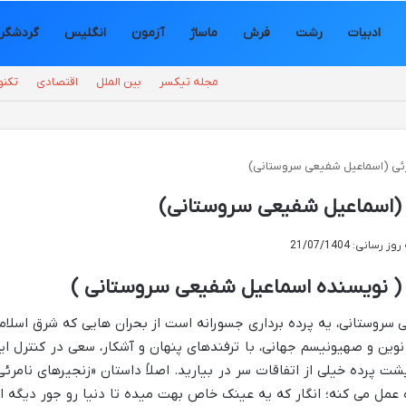
ادبیات
رشت
فرش
ماساژ
آزمون
انگلیس
گردشگر
مجله تیکسر
بین الملل
اقتصادی
تکنو
رئی (اسماعیل شفیعی سروستانی)
 (اسماعیل شفیعی سروستانی)
رسانی: 21/07/1404
 ( نویسنده اسماعیل شفیعی سروستانی )
 سروستانی، یه پرده برداری جسورانه است از بحران هایی که شرق اسلام
نوین و صهیونیسم جهانی، با ترفندهای پنهان و آشکار، سعی در کنترل ای
ت پرده خیلی از اتفاقات سر در بیارید. اصلاً داستان «زنجیرهای نامرئی
ه عمل می کنه؛ انگار که یه عینک خاص بهت میده تا دنیا رو جور دیگه ا