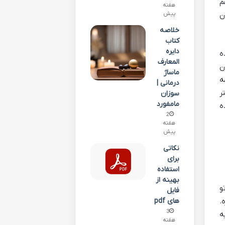
م
هفته
ن
پیش
خلاصه
کتاب
دایره
ه
المعارف
ن
ماساژ
ه
درمانی |
ر
سوزان
مامفورد
ه
2
هفته
پیش
نکاتی
برای
استفاده
بهینه از
و
فایل
های pdf
.
3
ه
هفته