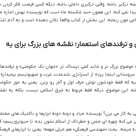
 درگیر باشه. وقتی درگیری داخلی باشه، دیگه کسی فرصت فکر کردن ب
پیدا نمی کنه. این همون «سد شکسته ما» است که نویسنده بهش اشاره م
عی مون ریخته. این بخش از کتاب واقعاً تکان دهنده است و به آدم تلنگ
 ترفندهای استعمار؛ نقشه های بزرگ برای یه
 موضوع بزرگ تر و شاید کمی ترسناک تر: «جهان تک حکومتی» و ترفندها
روستانی اینجا پرده از استراتژی بلندمدت غرب و صهیونیسم برمیداره 
ییه که فقط خودشون توش حرف اول و آخر رو بزنن. یعنی یه جور حکوم
ه. این موضوع، دیگه فقط مربوط به شرق اسلامی نیست، بلکه یه نقش
 به کار می برن؟ نویسنده میاد و دونه دونه ابزارها و تاکتیک های مختل
 می کنه چهره ای خشن و خطرناک از اسلام نشون بده، تا «بیوتروریسم» ک
ه میشه. بحث «مهندسی فرهنگی» هم خیلی مهمه؛ یعنی با ابزارهای فرهنگ