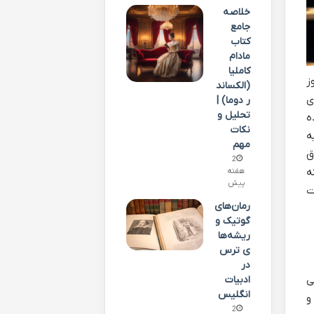
خلاصه
جامع
کتاب
مادام
کاملیا
ز
(الکساند
ی
ر دوما) |
تحلیل و
ه
نکات
ه
مهم
ق
2
ه
هفته
پیش
ت
رمان‌های
گوتیک و
ریشه‌ها
ی ترس
در
ی
ادبیات
انگلیس
و
2