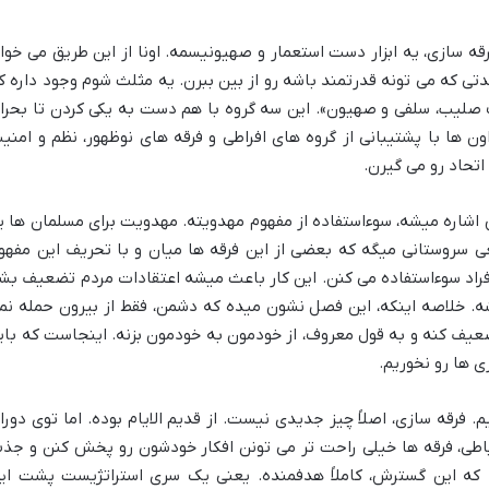
ه سازی، یه ابزار دست استعمار و صهیونیسمه. اونا از این طریق می خوا
تی که می تونه قدرتمند باشه رو از بین ببرن. یه مثلث شوم وجود داره ک
صلیب، سلفی و صهیون». این سه گروه با هم دست به یکی کردن تا بحرا
ن ها با پشتیبانی از گروه های افراطی و فرقه های نوظهور، نظم و امنی
تحاد رو می گیرن.
اشاره میشه، سوءاستفاده از مفهوم مهدویته. مهدویت برای مسلمان ها ی
 سروستانی میگه که بعضی از این فرقه ها میان و با تحریف این مفهو
اد سوءاستفاده می کنن. این کار باعث میشه اعتقادات مردم تضعیف بش
ه. خلاصه اینکه، این فصل نشون میده که دشمن، فقط از بیرون حمله نم
ضعیف کنه و به قول معروف، از خودمون به خودمون بزنه. اینجاست که بای
 ها رو نخوریم.
. فرقه سازی، اصلاً چیز جدیدی نیست. از قدیم الایام بوده. اما توی دورا
تباطی، فرقه ها خیلی راحت تر می تونن افکار خودشون رو پخش کنن و جذ
 که این گسترش، کاملاً هدفمنده. یعنی یک سری استراتژیست پشت ای