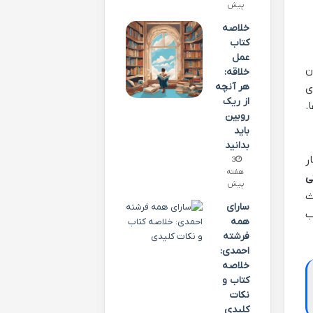
پیش
خلاصه
کتاب
عمل
ن
خلاقه:
هر آنچه
ی
از ریک
.
روبین
باید
بدانید
ر
3
هفته
ی
پیش
ث
سارای
ب
همه
فرشته
احمدی:
خلاصه
کتاب و
نکات
کلیدی