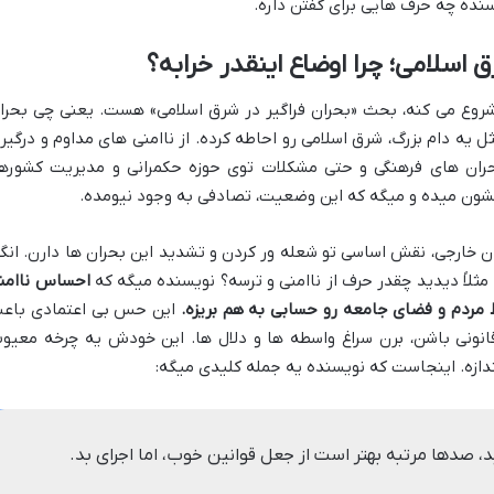
سنده چه حرف هایی برای گفتن داره.
 اسلامی؛ چرا اوضاع اینقدر خرابه؟
وع می کنه، بحث «بحران فراگیر در شرق اسلامی» هست. یعنی چی بحرا
 یه دام بزرگ، شرق اسلامی رو احاطه کرده. از ناامنی های مداوم و درگیر
بحران های فرهنگی و حتی مشکلات توی حوزه حکمرانی و مدیریت کشورها
نشون میده و میگه که این وضعیت، تصادفی به وجود نیومده.
 خارجی، نقش اساسی تو شعله ور کردن و تشدید این بحران ها دارن. انگا
مثلاً دیدید چقدر حرف از ناامنی و ترسه؟ نویسنده میگه که
احساس ناامن
ط مردم و فضای جامعه رو حسابی به هم بریزه.
این حس بی اعتمادی باع
انونی باشن، برن سراغ واسطه ها و دلال ها. این خودش یه چرخه معیو
ازه. اینجاست که نویسنده یه جمله کلیدی میگه:
بد، صدها مرتبه بهتر است از جعل قوانین خوب، اما اجرای بد.