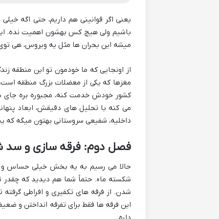
یعنی اگر قوانینی هم داریم، حتی اگه خیلی 
باشیم ولی هیچ کس بهشون اهمیت نده. این 
میشه این بحران ها مثل یه ویروس، هی ت
از اونجایی که ما خودمون تو این منطقه ز
مغزها که یکی از معضلات بزرگ منطقه است، 
کشور خودش خدمت کنه، مجبوره بره جای دیگ
می کنه با تحلیل های دقیقش، ابعاد پنهان
داخلیه، شفیعی سروستانی بهتون میگه که یه
فصل دوم: فرقه سازی و سد ش
حالا می رسیم به یه بخش خیلی حساس و م
شکسته ما». حتماً شما هم دیدید که چقدر ت
شدن. از فرقه های تکفیری و افراطی گرفته
این فرقه ها فقط برای تفرقه انداختن و 
داره.