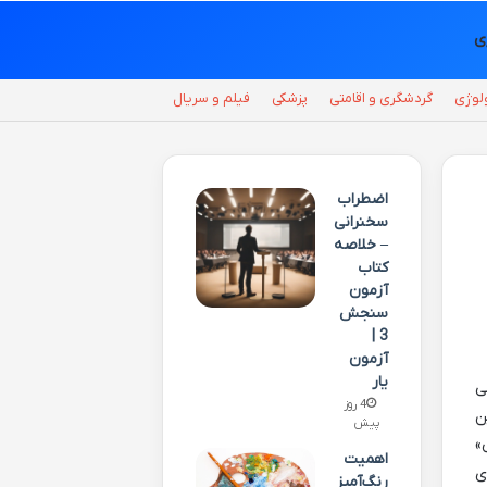
ی
لوژی
گردشگری و اقامتی
پزشکی
فیلم و سریال
اضطراب
سخنرانی
– خلاصه
کتاب
آزمون
سنجش
3 |
آزمون
یار
ی
4 روز
ن
پیش
»
اهمیت
ی
رنگ‌آمیز