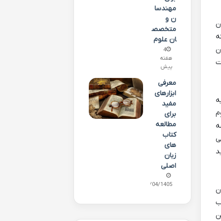
مهندسا
ن و
ن
متخصص
ه
ان علوم
ن
4
هفته
ت
پیش
معرفی
ابزارهای
ه
مفید
م
برای
مطالعه
ه
کتاب
ی
های
د
زبان
اصلی
15/04/1405
ن
ب
ن