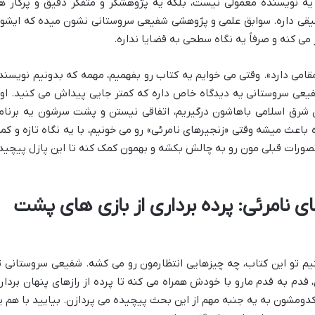
یه نویسنده معمولی نیست، بلکه یه پژوهشگر و متفکر دقیق و پرکار ه
قی داره. سوابق علمی و پژوهشی شفیعی سروستانی نشون میده که ایشو
 کنه و صرفاً یه نگاه سطحی به قضایا نداره.
امی دارد». وقتی می خوایم یه کتاب رو بفهمیم، مهمه که بدونیم نویسند
شفیعی سروستانی یه دیدگاه خاص داره که کمتر جایی پیداش می کنید. او
 شرق اسلامی باهاشون درگیریم، اتفاقی نیستن و پشت سرشون یه برنام
باعث میشه وقتی «زنجیرهای نامرئی» رو می خونیم، با یه نگاه تازه و کمت
صورات قبلی مون رو به چالش بکشه و بهمون کمک کنه تا این پازل پیچید
 نامرئی: پرده برداری از بازی های پشت
یم تو این کتاب، چه چیزهایی انتظارمون رو می کشه. شفیعی سروستانی ت
 قدم به قدم مارو با خودش همراه می کنه تا پرده از رازهای پنهان برداره
ومشون به یه جنبه مهم از این بحث پیچیده می پردازن. بیایید با هم ی