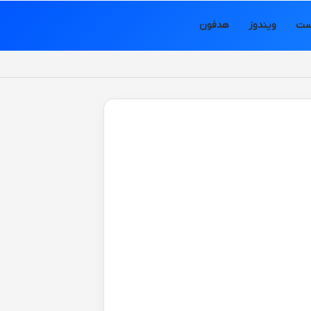
ست
ویندوز
هدفون