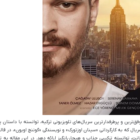
 از موفق‌ترین و پرطرفدارترین سریال‌های تلویزیونی ترکیه، توانسته با داس
سریال که به کارگردانی «سینان اوزتورک» و نویسندگی «گوننچ اویون»، در ق
نت، توانسته ترکیبی جذاب و هیجان‌انگیز ارائه دهد. در این مقاله به 